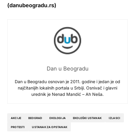
(danubeogradu.rs)
Dan u Beogradu
Dan u Beogradu osnovan je 2011. godine i jedan je od
najčitanijih lokalnih portala u Srbiji. Osnivač i glavni
urednik je Nenad Mandić – Ah Neša.
AKCIJE
BEOGRAD
EKOLOGIJA
EKOLOŠKI USTANAK
IZLASCI
PROTESTI
USTANAK ZA OPSTANAK