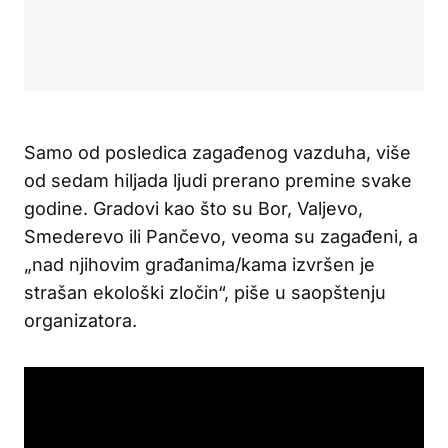
Samo od posledica zagađenog vazduha, više
od sedam hiljada ljudi prerano premine svake
godine. Gradovi kao što su Bor, Valjevo,
Smederevo ili Pančevo, veoma su zagađeni, a
„nad njihovim građanima/kama izvršen je
strašan ekološki zločin“, piše u saopštenju
organizatora.