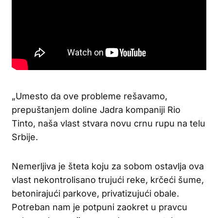
„Umesto da ove probleme rešavamo,
prepuštanjem doline Jadra kompaniji Rio
Tinto, naša vlast stvara novu crnu rupu na telu
Srbije.
Nemerljiva je šteta koju za sobom ostavlja ova
vlast nekontrolisano trujući reke, krčeći šume,
betonirajući parkove, privatizujući obale.
Potreban nam je potpuni zaokret u pravcu