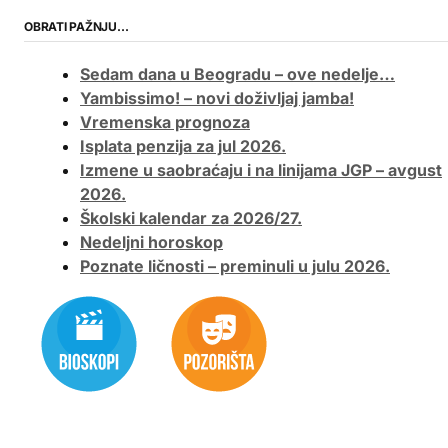
OBRATI PAŽNJU…
Sedam dana u Beogradu – ove nedelje…
Yambissimo! – novi doživljaj jamba!
Vremenska prognoza
Isplata penzija za jul 2026.
Izmene u saobraćaju i na linijama JGP – avgust
2026.
Školski kalendar za 2026/27.
Nedeljni horoskop
Poznate ličnosti – preminuli u julu 2026.