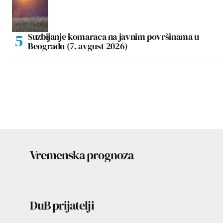
Suzbijanje komaraca na javnim površinama u
Beogradu (7. avgust 2026)
Vremenska prognoza
DuB prijatelji