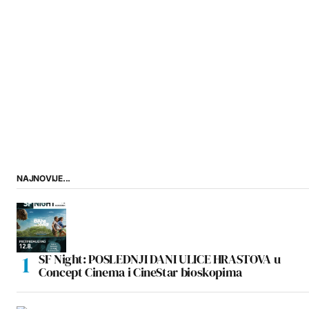
NAJNOVIJE...
SF Night: POSLEDNJI DANI ULICE HRASTOVA u
Concept Cinema i CineStar bioskopima