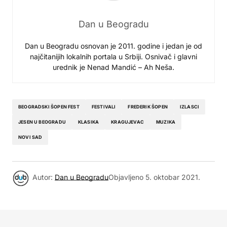
Dan u Beogradu
Dan u Beogradu osnovan je 2011. godine i jedan je od
najčitanijih lokalnih portala u Srbiji. Osnivač i glavni
urednik je Nenad Mandić – Ah Neša.
BEOGRADSKI ŠOPEN FEST
FESTIVALI
FREDERIK ŠOPEN
IZLASCI
JESEN U BEOGRADU
KLASIKA
KRAGUJEVAC
MUZIKA
NOVI SAD
Autor:
Dan u Beogradu
Objavljeno
5. oktobar 2021.