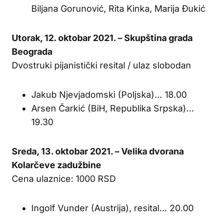
Biljana Gorunović, Rita Kinka, Marija Đukić
Utorak, 12. oktobar 2021. – Skupština grada
Beograda
Dvostruki pijanistički resital / ulaz slobodan
Jakub Njevjadomski (Poljska)… 18.00
Arsen Čarkić (BiH, Republika Srpska)…
19.30
Sreda, 13. oktobar 2021. – Velika dvorana
Kolarčeve zadužbine
Cena ulaznice: 1000 RSD
Ingolf Vunder (Austrija), resital… 20.00