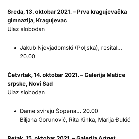
Sreda, 13. oktobar 2021. – Prva kragujevačka
gimnazija, Kragujevac
Ulaz slobodan
Jakub Njevjadomski (Poljska), resital…
20.00
Četvrtak, 14. oktobar 2021. – Galerija Matice
srpske, Novi Sad
Ulaz slobodan
Dame sviraju Šopena… 20.00
Biljana Gorunović, Rita Kinka, Marija Đukić
Petak, 15. oktobar 2021. – Galerija Artget,