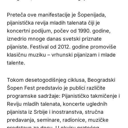
Preteča ove manifestacije je Šopenijada,
pijanistička revija mladih talenata čiji je
koncertni podijum, počev od 1990. godine,
iznedrio mnoge danas svetski priznate
pijaniste. Festival od 2012. godine promoviše
klasičnu muziku – vrhunski pijanizam i mlade
talente.
Tokom desetogodišnjeg ciklusa, Beogradski
Šopen Fest predstavio je publici različite
programske sadržaje: Pijanističko takmičenje i
Reviju mladih talenata, koncerte uglednih
pijanista iz Srbije i inostranstva, stručna
predavanja, seminare, radionice, muzičke
predstave za decu. U okviru pratećeg