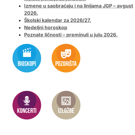
Izmene u saobraćaju i na linijama JGP – avgust
2026.
Školski kalendar za 2026/27.
Nedeljni horoskop
Poznate ličnosti – preminuli u julu 2026.