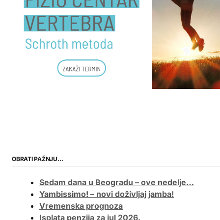
OBRATI PAŽNJU…
Sedam dana u Beogradu – ove nedelje…
Yambissimo! – novi doživljaj jamba!
Vremenska prognoza
Isplata penzija za jul 2026.