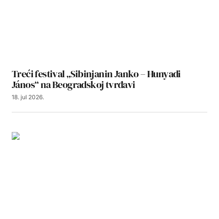
Treći festival „Sibinjanin Janko – Hunyadi
János“ na Beogradskoj tvrđavi
18. jul 2026.