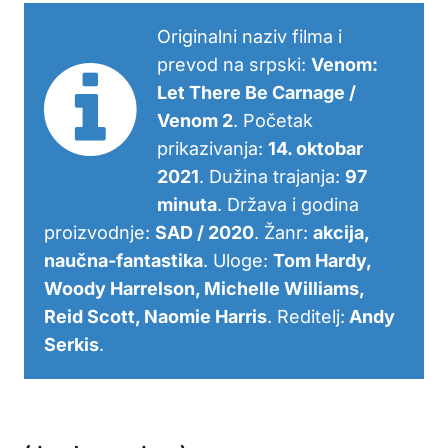
Originalni naziv filma i
prevod na srpski:
Venom:
Let There Be Carnage /
Venom 2
. Početak
prikazivanja:
14. oktobar
2021
. Dužina trajanja:
97
minuta
. Država i godina
proizvodnje:
SAD / 2020
. Žanr:
akcija,
naučna-fantastika
. Uloge:
Tom Hardy,
Woody Harrelson, Michelle Williams,
Reid Scott, Naomie Harris
. Reditelj:
Andy
Serkis
.