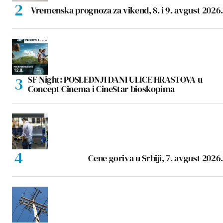
Vremenska prognoza za vikend, 8. i 9. avgust 2026.
SF Night: POSLEDNJI DANI ULICE HRASTOVA u
Concept Cinema i CineStar bioskopima
Cene goriva u Srbiji, 7. avgust 2026.