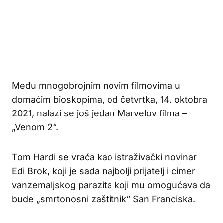
Među mnogobrojnim novim filmovima u
domaćim bioskopima, od četvrtka, 14. oktobra
2021, nalazi se još jedan Marvelov filma –
„Venom 2“.
Tom Hardi se vraća kao istraživački novinar
Edi Brok, koji je sada najbolji prijatelj i cimer
vanzemaljskog parazita koji mu omogućava da
bude „smrtonosni zaštitnik“ San Franciska.