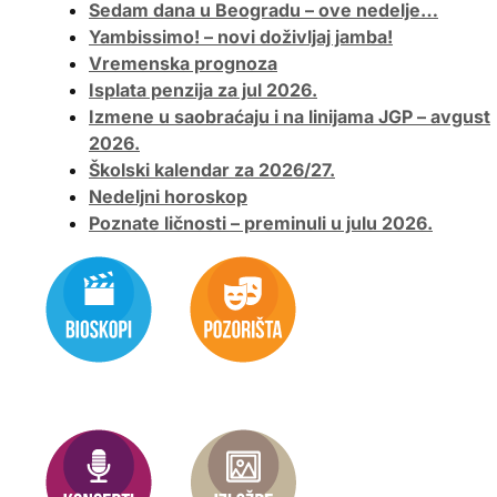
Sedam dana u Beogradu – ove nedelje…
Yambissimo! – novi doživljaj jamba!
Vremenska prognoza
Isplata penzija za jul 2026.
Izmene u saobraćaju i na linijama JGP – avgust
2026.
Školski kalendar za 2026/27.
Nedeljni horoskop
Poznate ličnosti – preminuli u julu 2026.