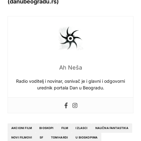
(danubeogradu.rs)
Ah Neša
Radio voditelj i novinar, osnivač je i glavni i odgovorni
urednik portala Dan u Beogradu.
AKCIONI FILM
BIOSKOPI
FILM
IZLASCI
NAUČNA FANTASTIKA
NOVI FILMOVI
SF
TOM HARDI
U BIOSKOPIMA