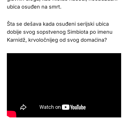
ubica osuđen na smrt.
Šta se dešava kada osuđeni serijski ubica
dobije svog sopstvenog Simbiota po imenu
Karnidž, krvoločnijeg od svog domaćina?