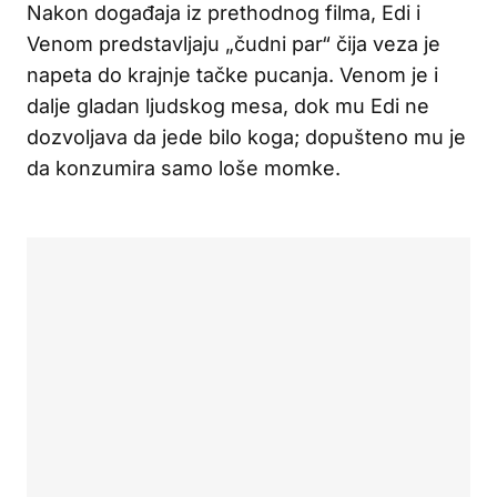
Nakon događaja iz prethodnog filma, Edi i
Venom predstavljaju „čudni par“ čija veza je
napeta do krajnje tačke pucanja. Venom je i
dalje gladan ljudskog mesa, dok mu Edi ne
dozvoljava da jede bilo koga; dopušteno mu je
da konzumira samo loše momke.