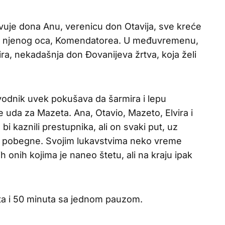
uje dona Anu, verenicu don Otavija, sve kreće
bija njenog oca, Komendatorea. U međuvremenu,
ira, nekadašnja don Đovanijeva žrtva, koja želi
vodnik uvek pokušava da šarmira i lepu
e uda za Mazeta. Ana, Otavio, Mazeto, Elvira i
i kaznili prestupnika, ali on svaki put, uz
 pobegne. Svojim lukavstvima neko vreme
 onih kojima je naneo štetu, ali na kraju ipak
ta i 50 minuta sa jednom pauzom.