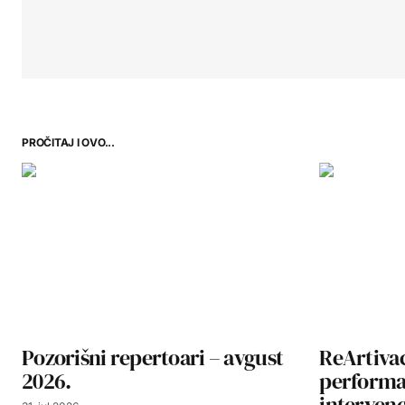
PROČITAJ I OVO...
Pozorišni repertoari – avgust
ReArtivac
2026.
performa
interven