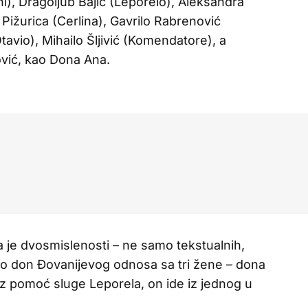
ni), Dragoljub Bajić (Leporelo), Aleksandra
 Pižurica (Cerlina), Gavrilo Rabrenović
vio), Mihailo Šljivić (Komendatore), a
vić, kao Dona Ana.
 je dvosmislenosti – ne samo tekstualnih,
ko don Đovanijevog odnosa sa tri žene – dona
z pomoć sluge Leporela, on ide iz jednog u