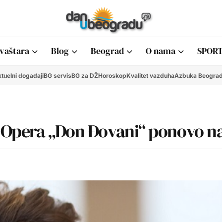
vaštara
Blog
Beograd
O nama
SPORT
tuelni događaji
BG servis
BG za DŽ
Horoskop
Kvalitet vazduha
Azbuka Beogra
 Opera „Don Đovani“ ponovo na