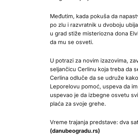
Međutim, kada pokuša da napastv
po zlu i razvratnik u dvoboju u
u grad stiže misteriozna dona Elv
da mu se osveti.
U potrazi za novim izazovima, za
seljančicu Cerlinu koja treba da s
Cerlina odluče da se udruže kako b
Leporelovu pomoć, uspeva da im
uspevao je da izbegne osvetu svih
plaća za svoje grehe.
Vreme trajanja predstave: dva sa
(danubeogradu.rs)