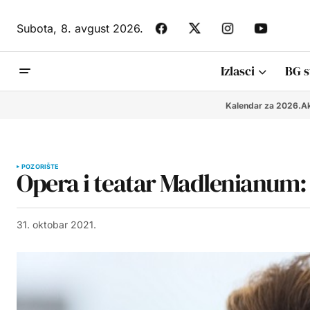
Subota,
8. avgust 2026.
Izlasci
BG s
Kalendar za 2026.
Ak
POZORIŠTE
Opera i teatar Madlenianum:
31. oktobar 2021.