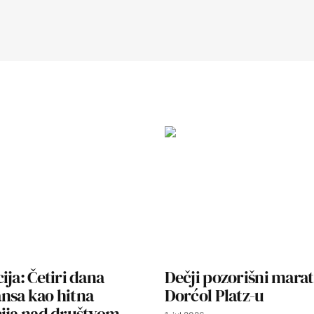
ija: Četiri dana
Dečji pozorišni mara
nsa kao hitna
Dorćol Platz-u
cija nad društvom