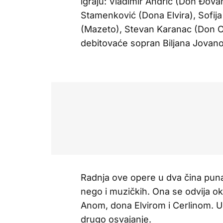
igraju: Vladimir Andrić (Don Đova
Stamenković (Dona Elvira), Sofija
(Mazeto), Stevan Karanac (Don Ota
debitovaće sopran Biljana Jovano
Radnja ove opere u dva čina puna
nego i muzičkih. Ona se odvija o
Anom, dona Elvirom i Cerlinom. U
drugo osvajanje.