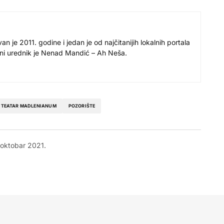
 je 2011. godine i jedan je od najčitanijih lokalnih portala
avni urednik je Nenad Mandić – Ah Neša.
I TEATAR MADLENIANUM
POZORIŠTE
 oktobar 2021.