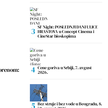
SF Night: POSLEDNJI DANI ULICE
HRASTOVA u Concept Cinema i
CineStar bioskopima
Cene goriva u Srbiji, 7. avgust
vorenom:
2026.
Bez struje i bez vode u Beogradu, 8.