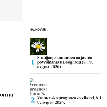
NAJNOVIJE...
Suzbijanje komaraca na javnim
površinama u Beogradu (8. i 9.
avgust 2026)
ton na
Vremenska prognoza za vikend, 8. i
9. avgust 2026.