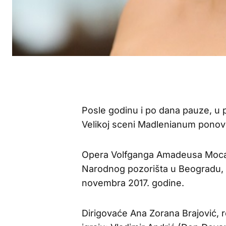
Posle godinu i po dana pauze, u 
Velikoj sceni Madlenianum ponovo
Opera Volfganga Amadeusa Mocart
Narodnog pozorišta u Beogradu, 
novembra 2017. godine.
Dirigovaće Ana Zorana Brajović, rež