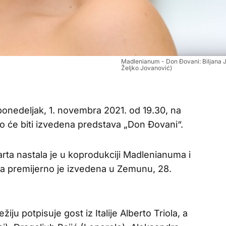
Madlenianum - Don Đovani: Biljana J
Željko Jovanović)
ponedeljak, 1. novembra 2021. od 19.30, na
 će biti izvedena predstava „Don Đovani“.
a nastala je u koprodukciji Madlenianuma i
a premijerno je izvedena u Zemunu, 28.
iju potpisuje gost iz Italije Alberto Triola, a