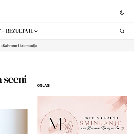
 – REZULTATI
da
Sahrane i kremacije
 sceni
OGLASI