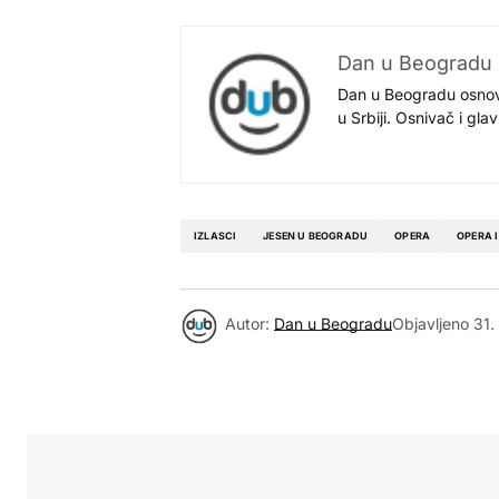
Dan u Beogradu
Dan u Beogradu osnovan
u Srbiji. Osnivač i gl
IZLASCI
JESEN U BEOGRADU
OPERA
OPERA 
Autor:
Dan u Beogradu
Objavljeno
31.