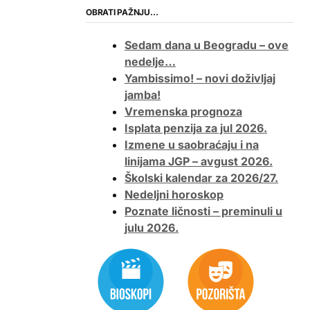
OBRATI PAŽNJU…
Sedam dana u Beogradu – ove
nedelje…
Yambissimo! – novi doživljaj
jamba!
Vremenska prognoza
Isplata penzija za jul 2026.
Izmene u saobraćaju i na
linijama JGP – avgust 2026.
Školski kalendar za 2026/27.
Nedeljni horoskop
Poznate ličnosti – preminuli u
julu 2026.