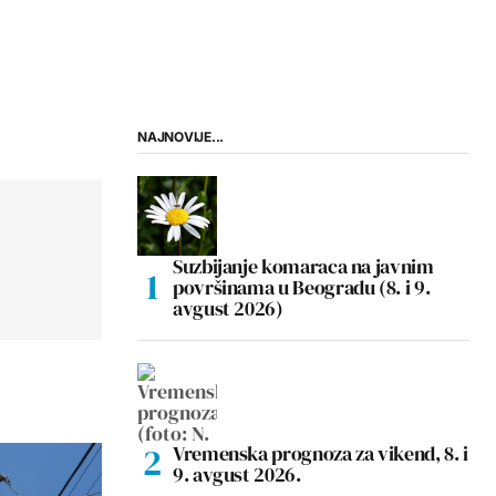
NAJNOVIJE...
Suzbijanje komaraca na javnim
površinama u Beogradu (8. i 9.
avgust 2026)
Vremenska prognoza za vikend, 8. i
9. avgust 2026.