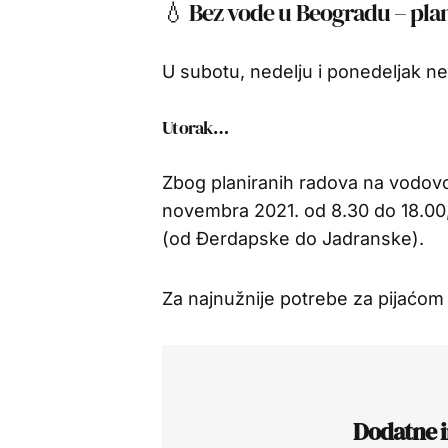
💧 Bez vode u Beogradu – plani
U subotu, nedelju i ponedeljak neć
Utorak…
Zbog planiranih radova na vodov
novembra 2021. od 8.30 do 18.00,
(od Đerdapske do Jadranske).
Za najnužnije potrebe za pijaćo
Dodatne i