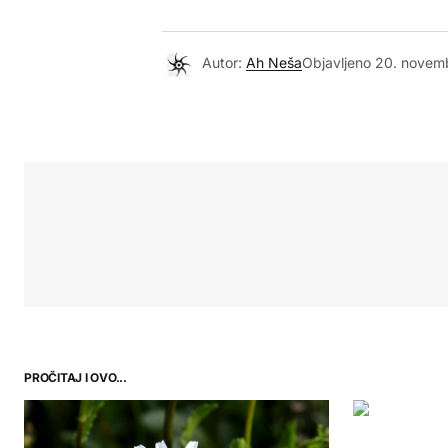
Autor:
Ah Neša
Objavljeno
20. novem
PROČITAJ I OVO...