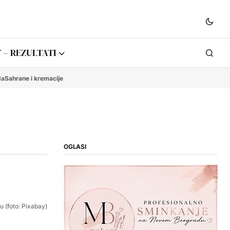
 – REZULTATI
da
Sahrane i kremacije
OGLASI
u (foto: Pixabay)