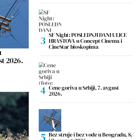
SF Night: POSLEDNJI DANI ULICE
HRASTOVA u Concept Cinema i
CineStar bioskopima
u
st 2026.
Cene goriva u Srbiji, 7. avgust
2026.
Bez struje i bez vode u Beogradu, 8.