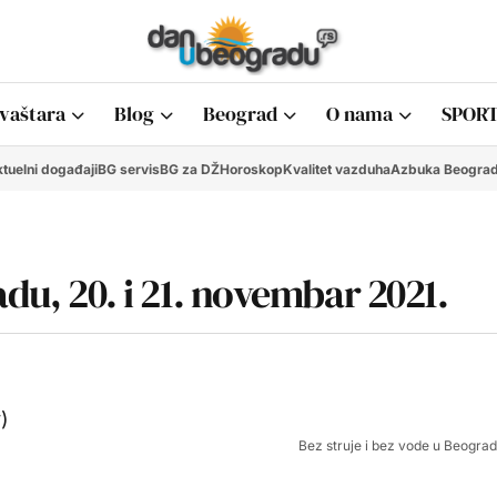
vaštara
Blog
Beograd
O nama
SPORT
tuelni događaji
BG servis
BG za DŽ
Horoskop
Kvalitet vazduha
Azbuka Beogra
adu, 20. i 21. novembar 2021.
Bez struje i bez vode u Beograd