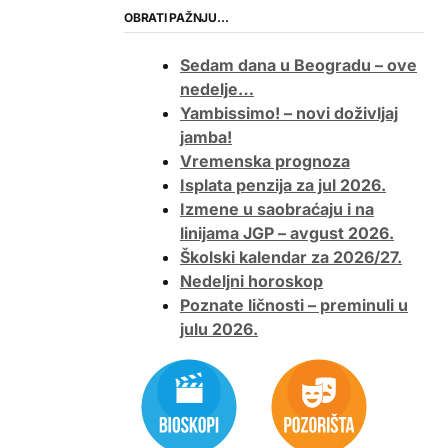
OBRATI PAŽNJU…
Sedam dana u Beogradu – ove
nedelje…
Yambissimo! – novi doživljaj
jamba!
Vremenska prognoza
Isplata penzija za jul 2026.
Izmene u saobraćaju i na
linijama JGP – avgust 2026.
Školski kalendar za 2026/27.
Nedeljni horoskop
Poznate ličnosti – preminuli u
julu 2026.