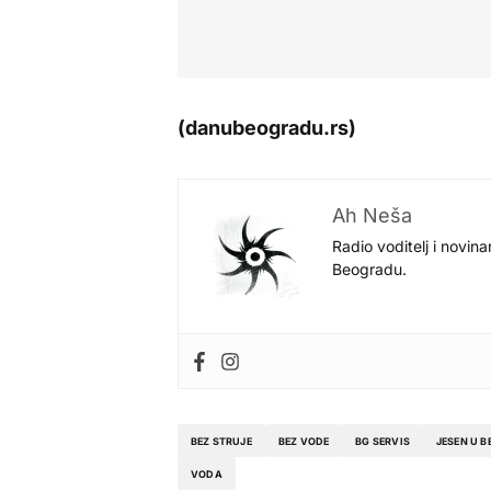
(danubeogradu.rs)
Ah Neša
Radio voditelj i novina
Beogradu.
BEZ STRUJE
BEZ VODE
BG SERVIS
JESEN U 
VODA