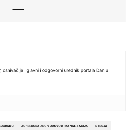
r, osnivač je i glavni i odgovorni urednik portala Dan u
BEOGRADU
JKP BEOGRADSKI VODOVOD I KANALIZACIJA
STRUJA