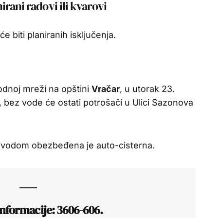
rani radovi ili kvarovi
e biti planiranih isključenja.
odnoj mreži na opštini
Vračar
, u utorak 23.
 bez vode će ostati potrošači u Ulici Sazonova
m vodom obezbeđena je auto-cisterna.
nformacije: 3606-606.