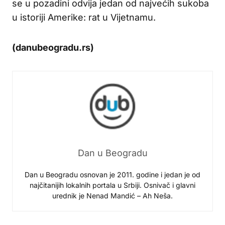
se u pozadini odvija jedan od najvećih sukoba
u istoriji Amerike: rat u Vijetnamu.
(danubeogradu.rs)
Dan u Beogradu
Dan u Beogradu osnovan je 2011. godine i jedan je od
najčitanijih lokalnih portala u Srbiji. Osnivač i glavni
urednik je Nenad Mandić – Ah Neša.