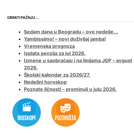
OBRATI PAŽNJU…
Sedam dana u Beogradu – ove nedelje…
Yambissimo! – novi doživljaj jamba!
Vremenska prognoza
Isplata penzija za jul 2026.
Izmene u saobraćaju i na linijama JGP – avgust
2026.
Školski kalendar za 2026/27.
Nedeljni horoskop
Poznate ličnosti – preminuli u julu 2026.