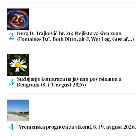
Đura Đ. Trajković br. 26: Plejlista za sivu zonu
(Fontaines D.C, Beth Ditto, alt-J, Wet Leg, Gustaf…)
Suzbijanje komaraca na javnim površinama u
Beogradu (8. i 9. avgust 2026)
Vremenska prognoza za vikend, 8. i 9. avgust 2026.