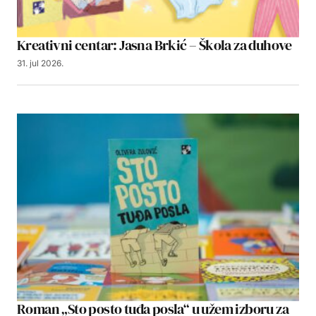
Kreativni centar: Jasna Brkić – Škola za duhove
31. jul 2026.
Roman „Sto posto tuđa posla“ u užem izboru za