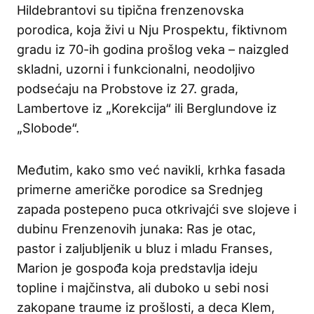
Hildebrantovi su tipična frenzenovska
porodica, koja živi u Nju Prospektu, fiktivnom
gradu iz 70-ih godina prošlog veka – naizgled
skladni, uzorni i funkcionalni, neodoljivo
podsećaju na Probstove iz 27. grada,
Lambertove iz „Korekcija“ ili Berglundove iz
„Slobode“.
Međutim, kako smo već navikli, krhka fasada
primerne američke porodice sa Srednjeg
zapada postepeno puca otkrivajći sve slojeve i
dubinu Frenzenovih junaka: Ras je otac,
pastor i zaljubljenik u bluz i mladu Franses,
Marion je gospođa koja predstavlja ideju
topline i majčinstva, ali duboko u sebi nosi
zakopane traume iz prošlosti, a deca Klem,