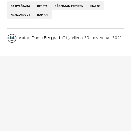
BG SVAŠTARA
DERETA
DŽONATAN FRENZEN
KNJIGE
KNJIŽEVNOST
ROMANI
Autor:
Dan u Beogradu
Objavljeno
20. novembar 2021.