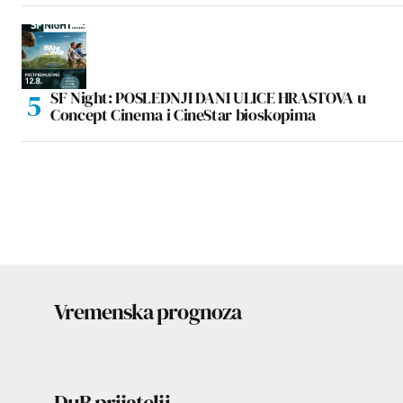
SF Night: POSLEDNJI DANI ULICE HRASTOVA u
Concept Cinema i CineStar bioskopima
Vremenska prognoza
DuB prijatelji