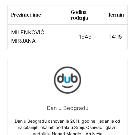
Godina
Prezime i ime
Termin
rođenja
MILENKOVIĆ
1949
14:15
MIRJANA
Dan u Beogradu
Dan u Beogradu osnovan je 2011. godine i jedan je od
najčitanijih lokalnih portala u Srbiji. Osnivač i glavni
urednik je Nenad Mandić – Ah Neša.