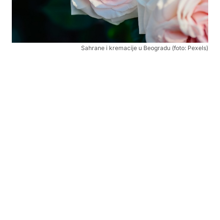
Sahrane i kremacije u Beogradu (foto: Pexels)