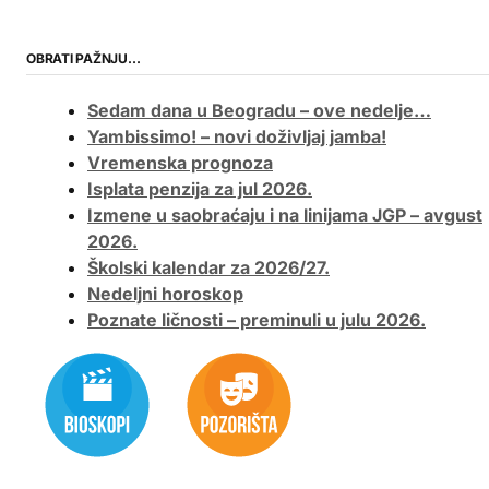
OBRATI PAŽNJU…
Sedam dana u Beogradu – ove nedelje…
Yambissimo! – novi doživljaj jamba!
Vremenska prognoza
Isplata penzija za jul 2026.
Izmene u saobraćaju i na linijama JGP – avgust
2026.
Školski kalendar za 2026/27.
Nedeljni horoskop
Poznate ličnosti – preminuli u julu 2026.