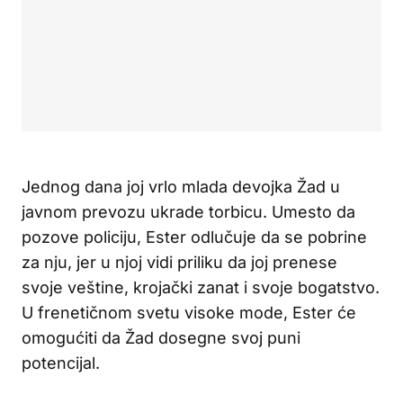
Jednog dana joj vrlo mlada devojka Žad u
javnom prevozu ukrade torbicu. Umesto da
pozove policiju, Ester odlučuje da se pobrine
za nju, jer u njoj vidi priliku da joj prenese
svoje veštine, krojački zanat i svoje bogatstvo.
U frenetičnom svetu visoke mode, Ester će
omogućiti da Žad dosegne svoj puni
potencijal.