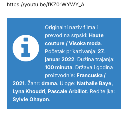
https://youtu.be/fKZ0rWYWY_A
Originalni naziv filma i
prevod na srpski:
Haute
couture / Visoka moda
.
Početak prikazivanja:
27.
januar 2022
. Dužina trajanja:
100 minuta
. Država i godina
proizvodnje:
Francuska /
2021
. Žanr:
drama
. Uloge:
Nathalie Baye,
Lyna Khoudri, Pascale Arbillot
. Rediteljka:
Sylvie Ohayon
.