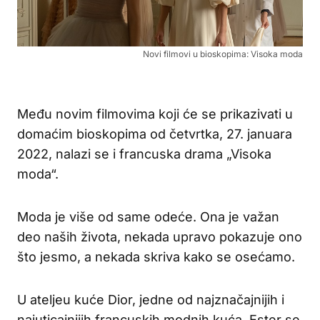
Novi filmovi u bioskopima: Visoka moda
Među novim filmovima koji će se prikazivati u
domaćim bioskopima od četvrtka, 27. januara
2022, nalazi se i francuska drama „Visoka
moda“.
Moda je više od same odeće. Ona je važan
deo naših života, nekada upravo pokazuje ono
što jesmo, a nekada skriva kako se osećamo.
U ateljeu kuće Dior, jedne od najznačajnijih i
najuticajnijih francuskih modnih kuća, Ester se