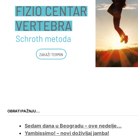
OBRATI PAŽNJU…
Sedam dana u Beogradu – ove nedelje…
Yambissimo! – novi doživljaj jamba!