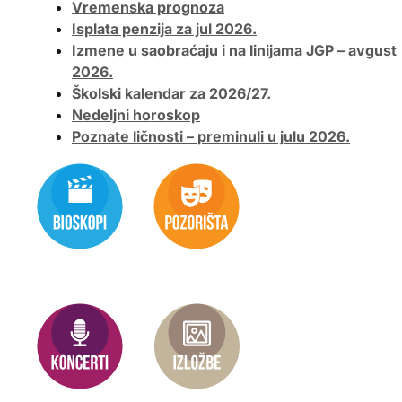
Vremenska prognoza
Isplata penzija za jul 2026.
Izmene u saobraćaju i na linijama JGP – avgust
2026.
Školski kalendar za 2026/27.
Nedeljni horoskop
Poznate ličnosti – preminuli u julu 2026.