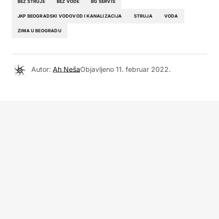
BEZ STRUJE
BEZ VODE
BG SERVIS
JKP BEOGRADSKI VODOVOD I KANALIZACIJA
STRUJA
VODA
ZIMA U BEOGRADU
Autor:
Ah Neša
Objavljeno
11. februar 2022.