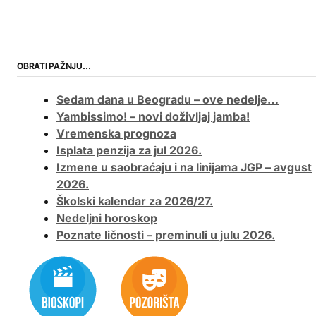
OBRATI PAŽNJU…
Sedam dana u Beogradu – ove nedelje…
Yambissimo! – novi doživljaj jamba!
Vremenska prognoza
Isplata penzija za jul 2026.
Izmene u saobraćaju i na linijama JGP – avgust
2026.
Školski kalendar za 2026/27.
Nedeljni horoskop
Poznate ličnosti – preminuli u julu 2026.