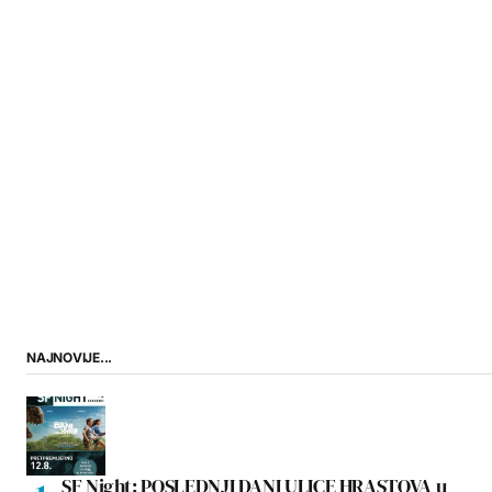
NAJNOVIJE...
SF Night: POSLEDNJI DANI ULICE HRASTOVA u