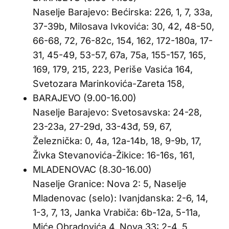
Naselje Barajevo: Bećirska: 226, 1, 7, 33a,
37-39b, Milosava Ivkovića: 30, 42, 48-50,
66-68, 72, 76-82c, 154, 162, 172-180a, 17-
31, 45-49, 53-57, 67a, 75a, 155-157, 165,
169, 179, 215, 223, Periše Vasića 164,
Svetozara Marinkovića-Zareta 158,
BARAJEVO (9.00-16.00)
Naselje Barajevo: Svetosavska: 24-28,
23-23a, 27-29d, 33-43đ, 59, 67,
Železnička: 0, 4a, 12a-14b, 18, 9-9b, 17,
Živka Stevanovića-Žikice: 16-16s, 161,
MLADENOVAC (8.30-16.00)
Naselje Granice: Nova 2: 5, Naselje
Mladenovac (selo): Ivanjdanska: 2-6, 14,
1-3, 7, 13, Janka Vrabiča: 6b-12a, 5-11a,
Miće Obradovića 4, Nova 33: 2-4, 5,