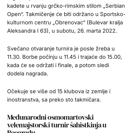
kadete u rvanju grčko-rimskim stilom „Serbian
Open“. Takmičenje će biti održano u Sportsko-
kulturnom centru „Obrenovac“ (Bulevar kralja
Aleksandra I 63), u subotu, 26. marta 2022.
Svečano otvaranje turnira je posle žreba u
11.30. Borbe počinju u 11.45 i trajaće do 15.00,
kada će se održati i finale, a potom sledi
dodela nagrada.
Očekuje se više od 15 klubova iz zemlje i
inostranstva, sa preko sto takmičara.
Međunarodni osmomartovski
velemajstorski turnir šahistkinja u
Beogradu