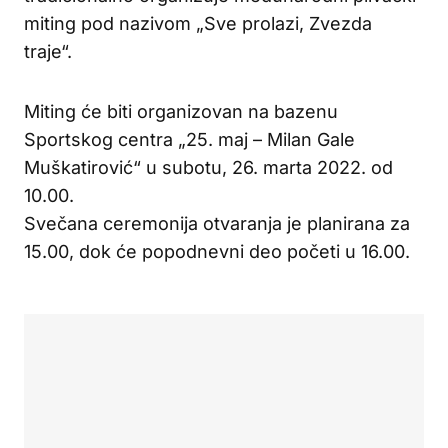
miting pod nazivom „Sve prolazi, Zvezda
traje“.
Miting će biti organizovan na bazenu
Sportskog centra „25. maj – Milan Gale
Muškatirović“ u subotu, 26. marta 2022. od
10.00.
Svečana ceremonija otvaranja je planirana za
15.00, dok će popodnevni deo početi u 16.00.