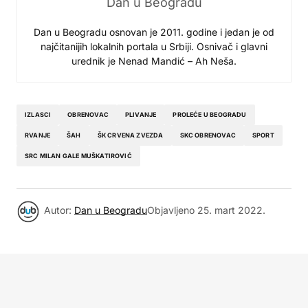
Dan u Beogradu
Dan u Beogradu osnovan je 2011. godine i jedan je od
najčitanijih lokalnih portala u Srbiji. Osnivač i glavni
urednik je Nenad Mandić – Ah Neša.
IZLASCI
OBRENOVAC
PLIVANJE
PROLEĆE U BEOGRADU
RVANJE
ŠAH
ŠK CRVENA ZVEZDA
SKC OBRENOVAC
SPORT
SRC MILAN GALE MUŠKATIROVIĆ
Autor:
Dan u Beogradu
Objavljeno
25. mart 2022.