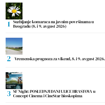
Suzbijanje komaraca na javnim površinama u
Beogradu (8. i 9. avgust 2026)
Vremenska prognoza za vikend, 8. i 9. avgust 2026.
SF Night: POSLEDNJI DANI ULICE HRASTOVA u
Concept Cinema i CineStar bioskopima