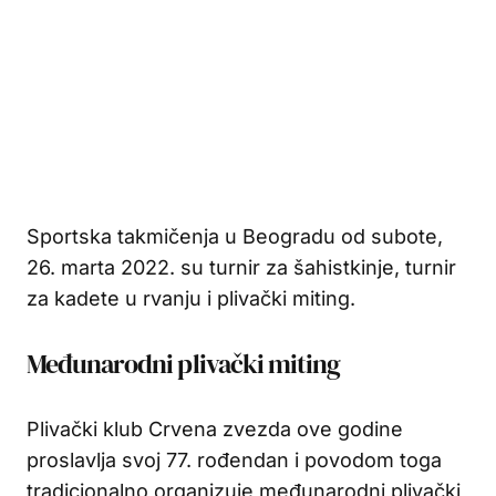
Sportska takmičenja u Beogradu od subote,
26. marta 2022. su turnir za šahistkinje, turnir
za kadete u rvanju i plivački miting.
Međunarodni plivački miting
Plivački klub Crvena zvezda ove godine
proslavlja svoj 77. rođendan i povodom toga
tradicionalno organizuje međunarodni plivački