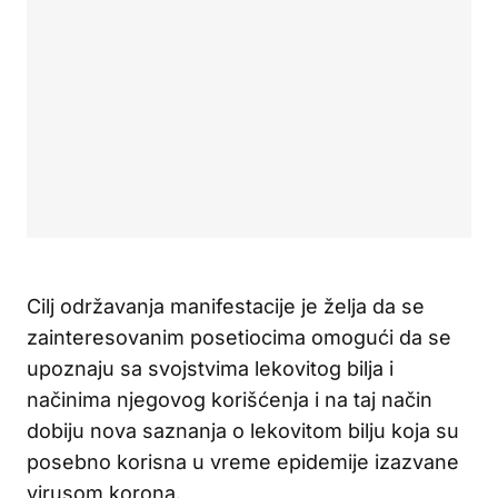
Cilj održavanja manifestacije je želja da se
zainteresovanim posetiocima omogući da se
upoznaju sa svojstvima lekovitog bilja i
načinima njegovog korišćenja i na taj način
dobiju nova saznanja o lekovitom bilju koja su
posebno korisna u vreme epidemije izazvane
virusom korona.