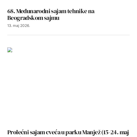
68. Međunarodni sajam tehnike na
Beogradskom sajmu
13. maj 2026.
Prolećni sajam cveća u parku Manjež (15-24. maj