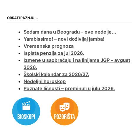
OBRATI PAŽNJU…
Sedam dana u Beogradu – ove nedelje…
Yambissimo! – novi doživljaj jamba!
Vremenska prognoza
Isplata penzija za jul 2026.
Izmene u saobraćaju i na linijama JGP – avgust
2026.
Školski kalendar za 2026/27.
Nedeljni horoskop
Poznate ličnosti – preminuli u julu 2026.