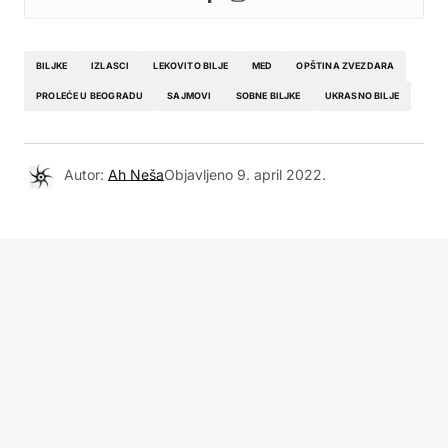
BILJKE
IZLASCI
LEKOVITO BILJE
MED
OPŠTINA ZVEZDARA
PROLEĆE U BEOGRADU
SAJMOVI
SOBNE BILJKE
UKRASNO BILJE
Autor:
Ah Neša
Objavljeno
9. april 2022.