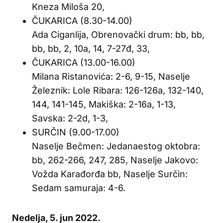
Kneza Miloša 20,
ČUKARICA (8.30-14.00)
Ada Ciganlija, Obrenovački drum: bb, bb,
bb, bb, 2, 10a, 14, 7-27đ, 33,
ČUKARICA (13.00-16.00)
Milana Ristanovića: 2-6, 9-15, Naselje
Železnik: Lole Ribara: 126-126a, 132-140,
144, 141-145, Makiška: 2-16a, 1-13,
Savska: 2-2d, 1-3,
SURČIN (9.00-17.00)
Naselje Bečmen: Jedanaestog oktobra:
bb, 262-266, 247, 285, Naselje Jakovo:
Vožda Karađorđa bb, Naselje Surčin:
Sedam samuraja: 4-6.
Nedelja, 5. jun 2022.