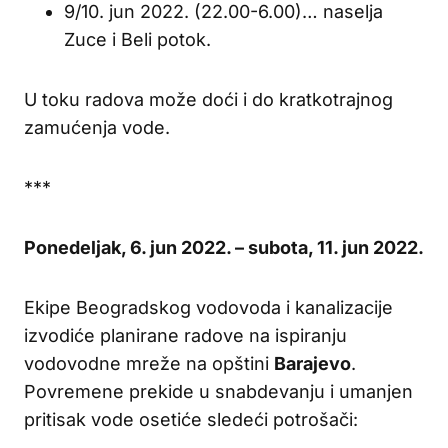
9/10. jun 2022. (22.00-6.00)… naselja
Zuce i Beli potok.
U toku radova može doći i do kratkotrajnog
zamućenja vode.
***
Ponedeljak, 6. jun 2022. – subota, 11. jun 2022.
Ekipe Beogradskog vodovoda i kanalizacije
izvodiće planirane radove na ispiranju
vodovodne mreže na opštini
Barajevo
.
Povremene prekide u snabdevanju i umanjen
pritisak vode osetiće sledeći potrošači: