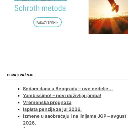
OBRATI PAŽNJU…
Sedam dana u Beogradu – ove nedelje…
Yambissimo! – novi doživljaj jamba!
Vremenska prognoza
Isplata penzija za jul 2026.
Izmene u saobraćaju i na linijama JGP – avgust
2026.