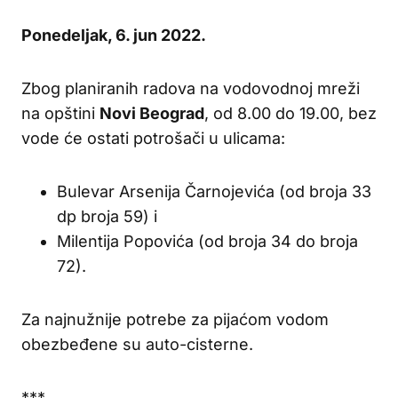
Ponedeljak, 6. jun 2022.
Zbog planiranih radova na vodovodnoj mreži
na opštini
Novi Beograd
, od 8.00 do 19.00, bez
vode će ostati potrošači u ulicama:
Bulevar Arsenija Čarnojevića (od broja 33
dp broja 59) i
Milentija Popovića (od broja 34 do broja
72).
Za najnužnije potrebe za pijaćom vodom
obezbeđene su auto-cisterne.
***