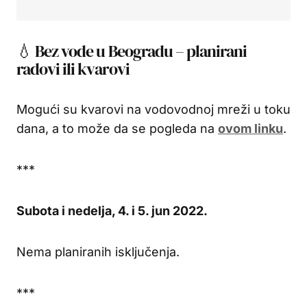
💧 Bez vode u Beogradu – planirani
radovi ili kvarovi
Mogući su kvarovi na vodovodnoj mreži u toku
dana, a to može da se pogleda na
ovom linku
.
***
Subota i nedelja, 4. i 5. jun 2022.
Nema planiranih isključenja.
***