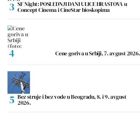
SF Night: POSLEDNJI DANI ULICE HRASTOVA u
Concept Cinema i CineStar bioskopima
Cene goriva u Srbiji, 7. avgust 2026.
Bez struje i bez vode u Beogradu, 8. i 9. avgust
2026.