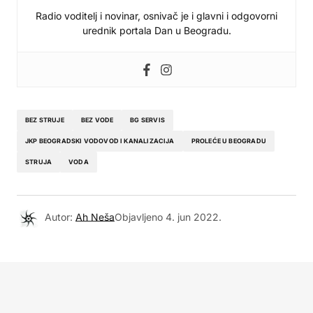
Radio voditelj i novinar, osnivač je i glavni i odgovorni
urednik portala Dan u Beogradu.
BEZ STRUJE
BEZ VODE
BG SERVIS
JKP BEOGRADSKI VODOVOD I KANALIZACIJA
PROLEĆE U BEOGRADU
STRUJA
VODA
Autor:
Ah Neša
Objavljeno
4. jun 2022.