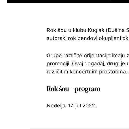
Rok šou u klubu Kuglaš (Đušina 5) 
autorski rok bendovi okupljeni ok
Grupe različite orijentacije imaju 
promociji. Ovaj događaj, drugi je
različitim koncertnim prostorima.
Rok šou – program
Nedelja, 17. jul 2022.