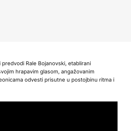
 predvodi Rale Bojanovski, etablirani
e svojim hrapavim glasom, angažovanim
deonicama odvesti prisutne u postojbinu ritma i