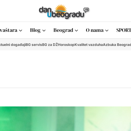
vaštara
Blog
Beograd
O nama
SPORT
tuelni događaji
BG servis
BG za DŽ
Horoskop
Kvalitet vazduha
Azbuka Beogra