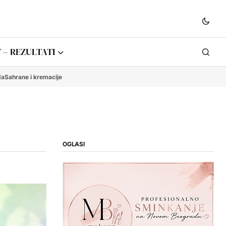
 – REZULTATI
da
Sahrane i kremacije
OGLASI