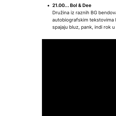
21.00… Bol & Dee
Družina iz raznih BG bendova
autobiografskim tekstovima be
spajaju bluz, pank, indi rok u