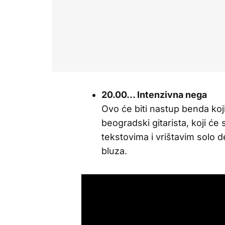
20.00… Intenzivna nega
Ovo će biti nastup benda koji
beogradski gitarista, koji ć
tekstovima i vrištavim solo 
bluza.