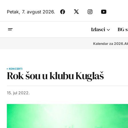
Petak,
7. avgust 2026.
Izlasci
BG s
Kalendar za 2026.
Ak
KONCERTI
Rok šou u klubu Kuglaš
15. jul 2022.