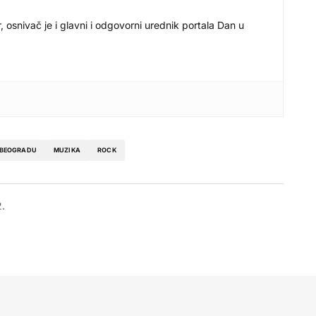
r, osnivač je i glavni i odgovorni urednik portala Dan u
 BEOGRADU
MUZIKA
ROCK
2.