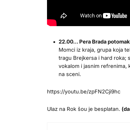
22.00… Pera Brada potomak
Momci iz kraja, grupa koja tek
tragu Brejkersa i hard roka;
vokalom i jasnim refrenima, k
na sceni.
https://youtu.be/zpFN2Cji9hc
Ulaz na Rok šou je besplatan.
(da