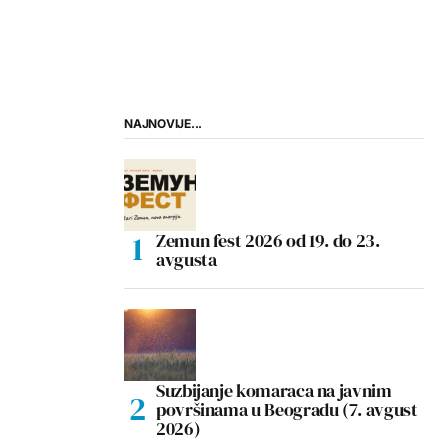
NAJNOVIJE...
Zemun fest 2026 od 19. do 23.
avgusta
Suzbijanje komaraca na javnim
površinama u Beogradu (7. avgust
2026)