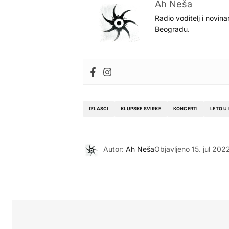
Ah Neša
Radio voditelj i novina
Beogradu.
IZLASCI
KLUPSKE SVIRKE
KONCERTI
LETO U
Autor:
Ah Neša
Objavljeno
15. jul 202