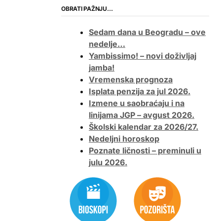
OBRATI PAŽNJU…
Sedam dana u Beogradu – ove
nedelje…
Yambissimo! – novi doživljaj
jamba!
Vremenska prognoza
Isplata penzija za jul 2026.
Izmene u saobraćaju i na
linijama JGP – avgust 2026.
Školski kalendar za 2026/27.
Nedeljni horoskop
Poznate ličnosti – preminuli u
julu 2026.