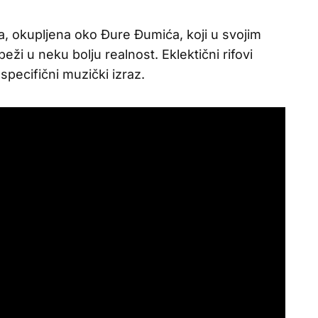
, okupljena oko Đure Đumića, koji u svojim
ži u neku bolju realnost. Eklektični rifovi
 specifični muzički izraz.