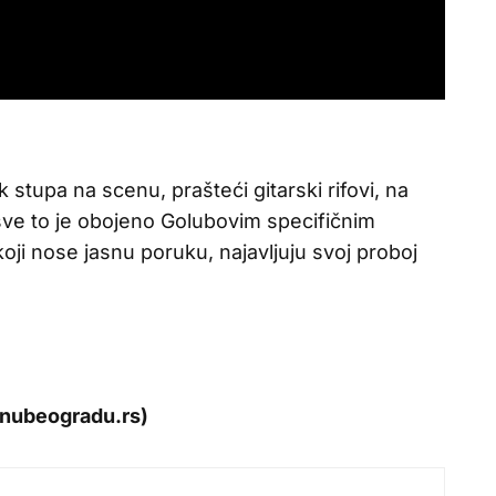
 stupa na scenu, prašteći gitarski rifovi, na
 sve to je obojeno Golubovim specifičnim
oji nose jasnu poruku, najavljuju svoj proboj
nubeogradu.rs)