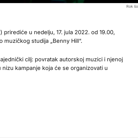
Rok šo
prirediće u nedelju, 17. jula 2022. od 19.00,
o muzičkog studija „Benny Hill“.
zajednički cilj: povratak autorskoj muzici i njenoj
 u nizu kampanje koja će se organizovati u