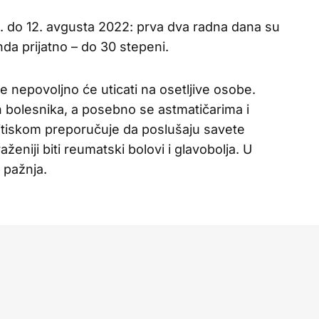
. do 12. avgusta 2022: prva dva radna dana su
nda prijatno – do 30 stepeni.
 nepovoljno će uticati na osetljive osobe.
bolesnika, a posebno se astmatičarima i
tiskom preporučuje da poslušaju savete
ženiji biti reumatski bolovi i glavobolja. U
 pažnja.