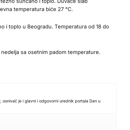
etežno sunčano i toplo. Duvaće slab
nevna temperatura biće 27 °C.
no i toplo u Beogradu. Temperatura od 18 do
ta nedelja sa osetnim padom temperature.
r, osnivač je i glavni i odgovorni urednik portala Dan u