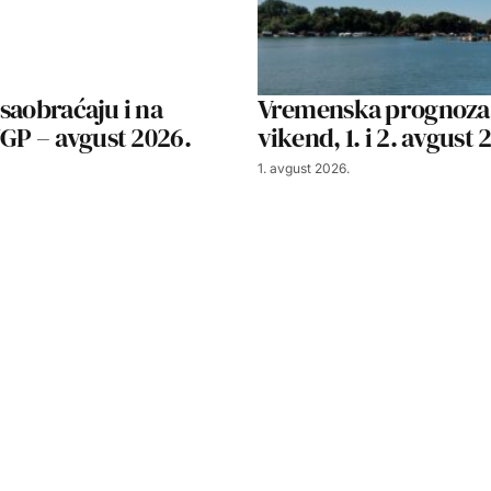
saobraćaju i na
Vremenska prognoza
JGP – avgust 2026.
vikend, 1. i 2. avgust 
1. avgust 2026.