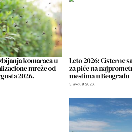
zbijanja komaraca u
Leto 2026: Cisterne 
lizacione mreže od
za piće na najpromet
avgusta 2026.
mestima u Beogradu
3. avgust 2026.