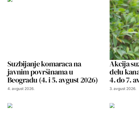
Suzbijanje komaraca na
Akcija su
javnim površinama u
delu kana
Beogradu (4. i 5. avgust 2026)
4. do 7. 
4. avgust 2026.
3. avgust 2026.