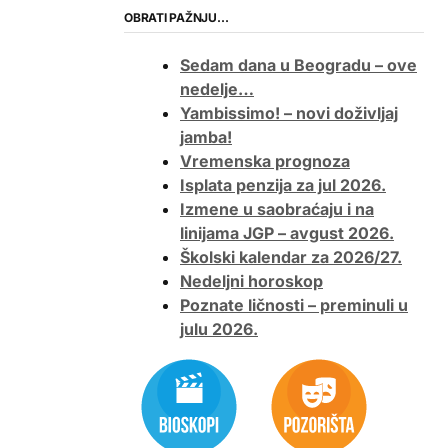
OBRATI PAŽNJU…
Sedam dana u Beogradu – ove
nedelje…
Yambissimo! – novi doživljaj
jamba!
Vremenska prognoza
Isplata penzija za jul 2026.
Izmene u saobraćaju i na
linijama JGP – avgust 2026.
Školski kalendar za 2026/27.
Nedeljni horoskop
Poznate ličnosti – preminuli u
julu 2026.