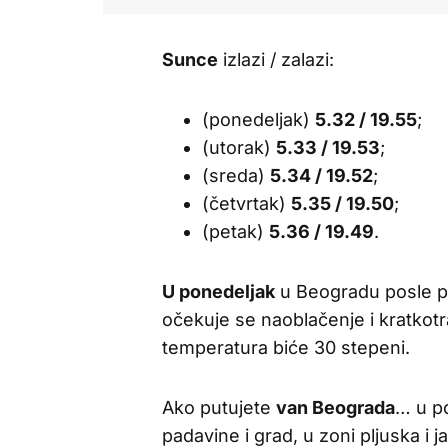
Sunce
izlazi / zalazi:
(ponedeljak)
5.32 / 19.55
;
(utorak)
5.33 / 19.53
;
(sreda)
5.34 / 19.52
;
(četvrtak)
5.35 / 19.50
;
(petak)
5.36 / 19.49
.
U ponedeljak
u Beogradu posle pr
očekuje se naoblačenje i kratkotr
temperatura biće 30 stepeni.
Ako putujete
van Beograda
… u po
padavine i grad, u zoni pljuska i 