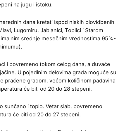
peni na jugu i istoku.
narednih dana kretati ispod niskih plovidbenih
lavi, Lugomiru, Jablanici, Toplici i Starom
i minimalnim srednje mesečnim vrednostima 95%-
nimumu).
noći i povremeno tokom celog dana, a duvaće
 jačine. U pojedinim delovima grada moguće su
e praćene gradom, većom količinom padavina
mperatura će biti od 20 do 28 stepeni.
o sunčano i toplo. Vetar slab, povremeno
ra će biti od 20 do 27 stepeni.