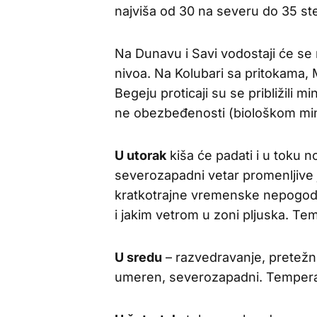
najviša od 30 na severu do 35 ste
Na Dunavu i Savi vodostaji će se 
nivoa. Na Kolubari sa pritokama, M
Begeju proticaji su se približil
ne obezbeđenosti (biološkom mi
U utorak
kiša će padati i u toku 
severozapadni vetar promenljive
kratkotrajne vremenske nepogod
i jakim vetrom u zoni pljuska. Te
U sredu
– razvedravanje, pretežn
umeren, severozapadni. Temperatu