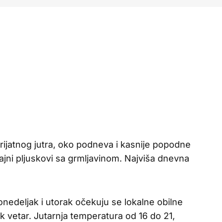
ijatnog jutra, oko podneva i kasnije popodne
ajni pljuskovi sa grmljavinom. Najviša dnevna
nedeljak i utorak očekuju se lokalne obilne
jak vetar. Jutarnja temperatura od 16 do 21,