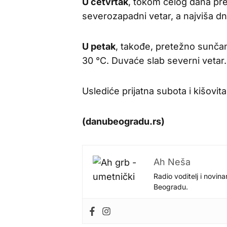
U četvrtak
, tokom celog dana pr
severozapadni vetar, a najviša d
U petak
, takođe, pretežno sunča
30 °C. Duvaće slab severni vetar.
Uslediće prijatna subota i kišovi
(danubeogradu.rs)
Ah Neša
Radio voditelj i novina
Beogradu.