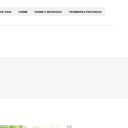
NI DANI
VREME
VREME U BEOGRADU
VREMENSKA PROGNOZA