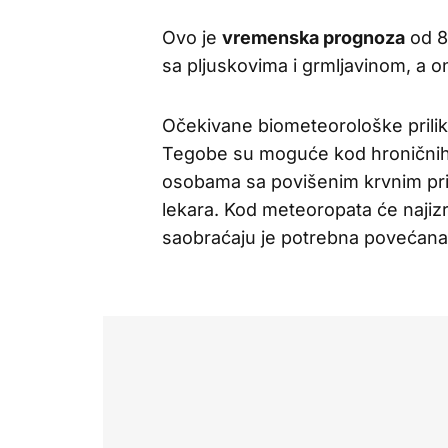
Ovo je
vremenska prognoza
od 8
sa pljuskovima i grmljavinom, a o
Očekivane biometeorološke prilike
Tegobe su moguće kod hroničnih 
osobama sa povišenim krvnim pri
lekara. Kod meteoropata će najizra
saobraćaju je potrebna povećana