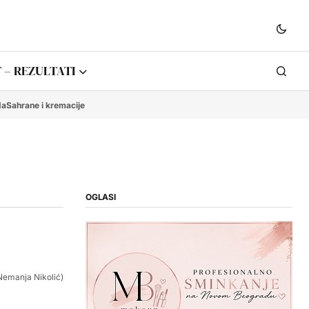
 – REZULTATI
da
Sahrane i kremacije
OGLASI
Nemanja Nikolić)