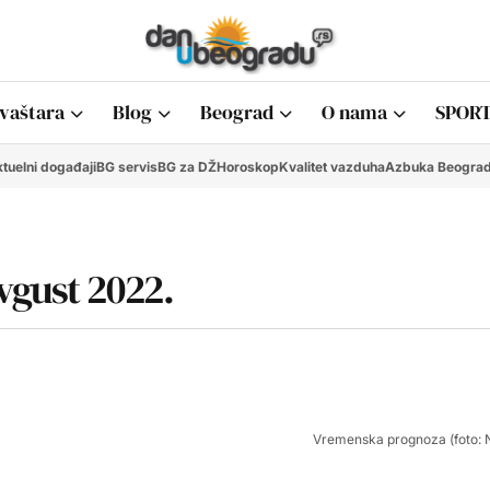
vaštara
Blog
Beograd
O nama
SPORT
tuelni događaji
BG servis
BG za DŽ
Horoskop
Kvalitet vazduha
Azbuka Beogra
vgust 2022.
Vremenska prognoza (foto: 