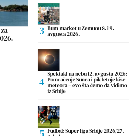
Bum market u Zemunu 8. i 9.
 za
avgusta 2026.
2026.
Spektakl na nebu 12. avgusta 2026:
Pomračenje Sunca i pik letnje kiše
meteora – evo šta ćemo da vidimo
iz Srbije
Fudbal: Super liga Srbije 2026/27,