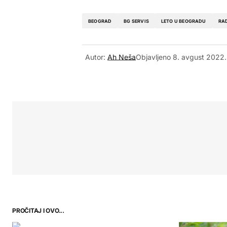
BEOGRAD
BG SERVIS
LETO U BEOGRADU
RAD
Autor:
Ah Neša
Objavljeno
8. avgust 2022.
PROČITAJ I OVO...