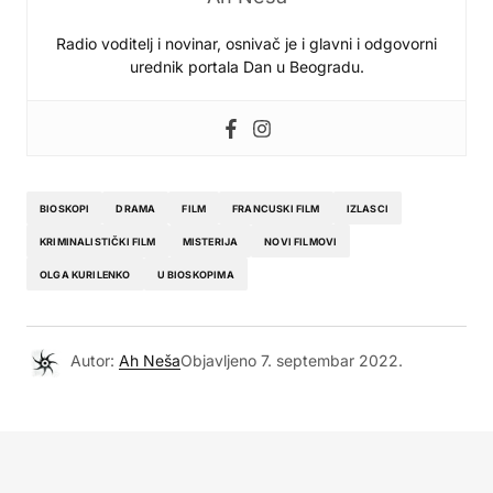
Radio voditelj i novinar, osnivač je i glavni i odgovorni
urednik portala Dan u Beogradu.
BIOSKOPI
DRAMA
FILM
FRANCUSKI FILM
IZLASCI
KRIMINALISTIČKI FILM
MISTERIJA
NOVI FILMOVI
OLGA KURILENKO
U BIOSKOPIMA
Autor:
Ah Neša
Objavljeno
7. septembar 2022.