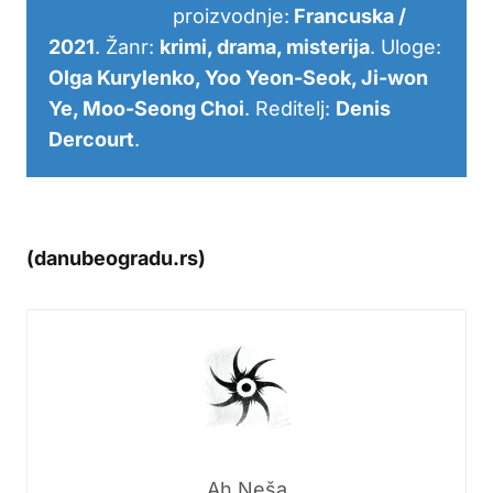
proizvodnje:
Francuska /
2021
. Žanr:
krimi, drama, misterija
. Uloge:
Olga Kurylenko, Yoo Yeon-Seok, Ji-won
Ye, Moo-Seong Choi
. Reditelj:
Denis
Dercourt
.
(danubeogradu.rs)
Ah Neša