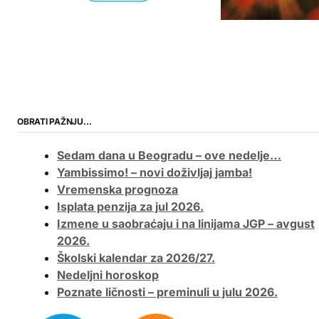
OBRATI PAŽNJU…
Sedam dana u Beogradu – ove nedelje…
Yambissimo! – novi doživljaj jamba!
Vremenska prognoza
Isplata penzija za jul 2026.
Izmene u saobraćaju i na linijama JGP – avgust
2026.
Školski kalendar za 2026/27.
Nedeljni horoskop
Poznate ličnosti – preminuli u julu 2026.