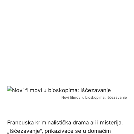
Novi filmovi u bioskopima: Iščezavanje
Francuska kriminalistička drama ali i misterija,
„Iščezavanje“, prikazivaće se u domaćim