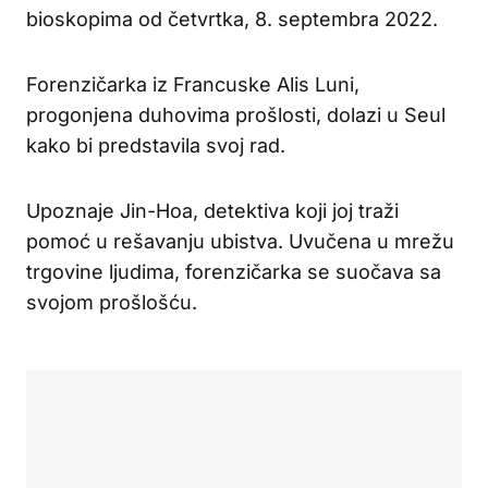
bioskopima od četvrtka, 8. septembra 2022.
Forenzičarka iz Francuske Alis Luni,
progonjena duhovima prošlosti, dolazi u Seul
kako bi predstavila svoj rad.
Upoznaje Jin-Hoa, detektiva koji joj traži
pomoć u rešavanju ubistva. Uvučena u mrežu
trgovine ljudima, forenzičarka se suočava sa
svojom prošlošću.