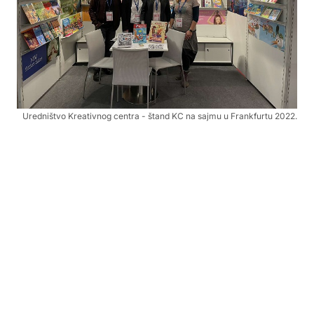
Uredništvo Kreativnog centra - štand KC na sajmu u Frankfurtu 2022.