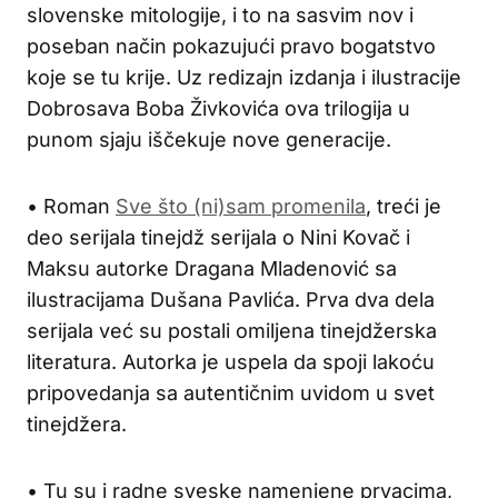
slovenske mitologije, i to na sasvim nov i
poseban način pokazujući pravo bogatstvo
koje se tu krije. Uz redizajn izdanja i ilustracije
Dobrosava Boba Živkovića ova trilogija u
punom sjaju iščekuje nove generacije.
• Roman
Sve što (ni)sam promenila
, treći je
deo serijala tinejdž serijala o Nini Kovač i
Maksu autorke Dragana Mladenović sa
ilustracijama Dušana Pavlića. Prva dva dela
serijala već su postali omiljena tinejdžerska
literatura. Autorka je uspela da spoji lakoću
pripovedanja sa autentičnim uvidom u svet
tinejdžera.
• Tu su i radne sveske namenjene prvacima,