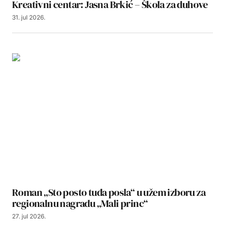
Kreativni centar: Jasna Brkić – Škola za duhove
31. jul 2026.
Roman „Sto posto tuđa posla“ u užem izboru za
regionalnu nagradu „Mali princ“
27. jul 2026.