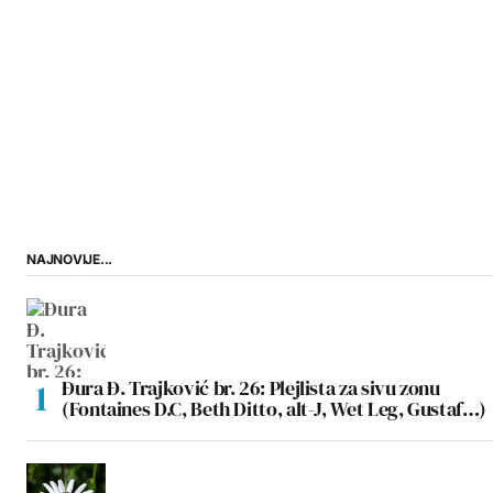
NAJNOVIJE...
Đura Đ. Trajković br. 26: Plejlista za sivu zonu
(Fontaines D.C, Beth Ditto, alt-J, Wet Leg, Gustaf…)