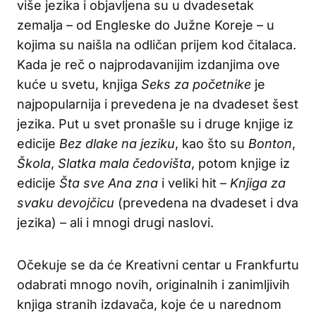
više jezika i objavljena su u dvadesetak
zemalja – od Engleske do Južne Koreje – u
kojima su naišla na odličan prijem kod čitalaca.
Kada je reč o najprodavanijim izdanjima ove
kuće u svetu, knjiga
Seks za početnike
je
najpopularnija i prevedena je na dvadeset šest
jezika. Put u svet pronašle su i druge knjige iz
edicije
Bez dlake na jeziku
, kao što su
Bonton
,
Škola
,
Slatka mala čedovišta
, potom knjige iz
edicije
Šta sve Ana zna
i veliki hit –
Knjiga za
svaku devojčicu
(prevedena na dvadeset i dva
jezika) – ali i mnogi drugi naslovi.
Očekuje se da će Kreativni centar u Frankfurtu
odabrati mnogo novih, originalnih i zanimljivih
knjiga stranih izdavača, koje će u narednom