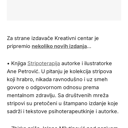
Za strane izdavače Kreativni centar je
pripremio
nekoliko novih izdanja
…
• Knjiga
Stripoterapija
autorke i ilustratorke
Ane Petrović. U pitanju je kolekcija stripova
koji hrabro, nikada ravnodušno i uz smeh
govore o odgovornom odnosu prema
mentalnom zdravlju. Sa društvenih mreža
stripovi su pretočeni u štampano izdanje koje
sadrži i tekstove psihoterapeutkinje i autorke.