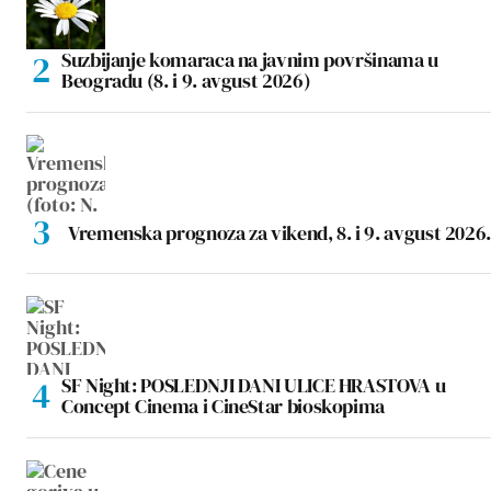
Suzbijanje komaraca na javnim površinama u
Beogradu (8. i 9. avgust 2026)
Vremenska prognoza za vikend, 8. i 9. avgust 2026.
SF Night: POSLEDNJI DANI ULICE HRASTOVA u
Concept Cinema i CineStar bioskopima