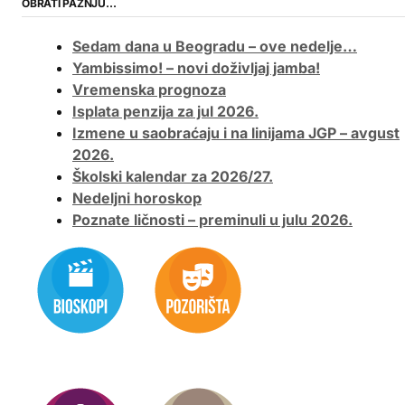
OBRATI PAŽNJU…
Sedam dana u Beogradu – ove nedelje…
Yambissimo! – novi doživljaj jamba!
Vremenska prognoza
Isplata penzija za jul 2026.
Izmene u saobraćaju i na linijama JGP – avgust
2026.
Školski kalendar za 2026/27.
Nedeljni horoskop
Poznate ličnosti – preminuli u julu 2026.