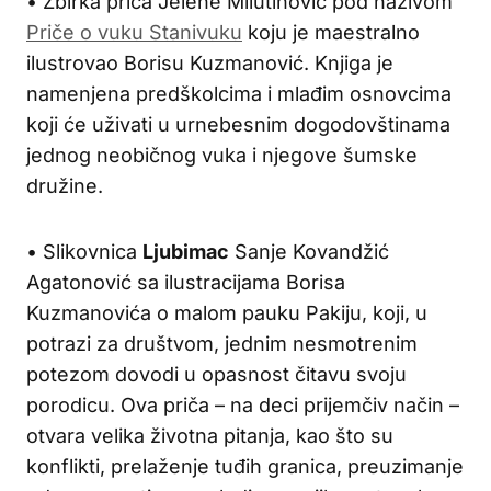
• Zbirka priča Jelene Milutinović pod nazivom
Priče o vuku Stanivuku
koju je maestralno
ilustrovao Borisu Kuzmanović. Knjiga je
namenjena predškolcima i mlađim osnovcima
koji će uživati u urnebesnim dogodovštinama
jednog neobičnog vuka i njegove šumske
družine.
• Slikovnica
Ljubimac
Sanje Kovandžić
Agatonović sa ilustracijama Borisa
Kuzmanovića o malom pauku Pakiju, koji, u
potrazi za društvom, jednim nesmotrenim
potezom dovodi u opasnost čitavu svoju
porodicu. Ova priča – na deci prijemčiv način –
otvara velika životna pitanja, kao što su
konflikti, prelaženje tuđih granica, preuzimanje