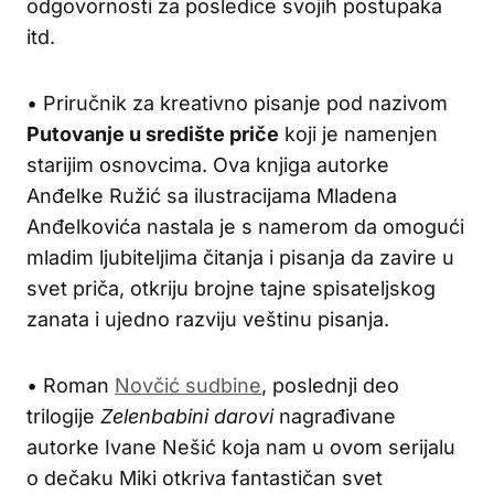
odgovornosti za posledice svojih postupaka
itd.
• Priručnik za kreativno pisanje pod nazivom
Putovanje u središte priče
koji je namenjen
starijim osnovcima. Ova knjiga autorke
Anđelke Ružić sa ilustracijama Mladena
Anđelkovića nastala je s namerom da omogući
mladim ljubiteljima čitanja i pisanja da zavire u
svet priča, otkriju brojne tajne spisateljskog
zanata i ujedno razviju veštinu pisanja.
• Roman
Novčić sudbine
, poslednji deo
trilogije
Zelenbabini darovi
nagrađivane
autorke Ivane Nešić koja nam u ovom serijalu
o dečaku Miki otkriva fantastičan svet