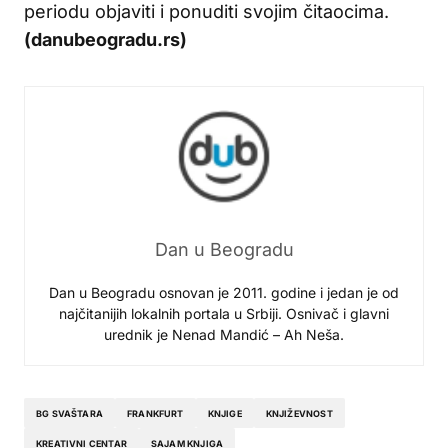
periodu objaviti i ponuditi svojim čitaocima.
(danubeogradu.rs)
Dan u Beogradu
Dan u Beogradu osnovan je 2011. godine i jedan je od
najčitanijih lokalnih portala u Srbiji. Osnivač i glavni
urednik je Nenad Mandić – Ah Neša.
BG SVAŠTARA
FRANKFURT
KNJIGE
KNJIŽEVNOST
KREATIVNI CENTAR
SAJAM KNJIGA