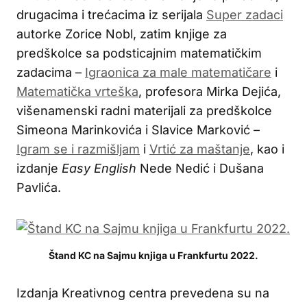
drugacima i trećacima iz serijala
Super zadaci
autorke Zorice Nobl, zatim knjige za
predškolce sa podsticajnim matematičkim
zadacima –
Igraonica za male matematičare
i
Matematička vrteška
, profesora Mirka Dejića,
višenamenski radni materijali za predškolce
Simeona Marinkovića i Slavice Marković –
Igram se i razmišljam
i
Vrtić za maštanje
, kao i
izdanje
Easy English
Nede Nedić i Dušana
Pavlića.
Štand KC na Sajmu knjiga u Frankfurtu 2022.
Izdanja Kreativnog centra prevedena su na