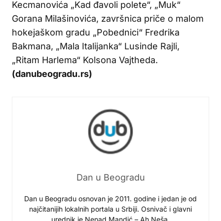
Kecmanovića „Kad đavoli polete“, „Muk“
Gorana Milašinovića, završnica priče o malom
hokejaškom gradu „Pobednici“ Fredrika
Bakmana, „Mala Italijanka“ Lusinde Rajli,
„Ritam Harlema“ Kolsona Vajtheda.
(danubeogradu.rs)
Dan u Beogradu
Dan u Beogradu osnovan je 2011. godine i jedan je od
najčitanijih lokalnih portala u Srbiji. Osnivač i glavni
urednik je Nenad Mandić – Ah Neša.