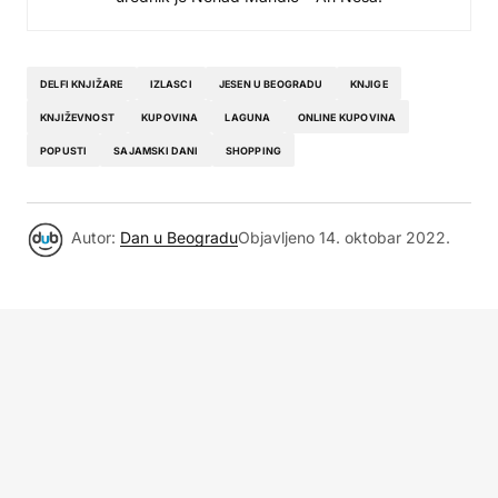
DELFI KNJIŽARE
IZLASCI
JESEN U BEOGRADU
KNJIGE
KNJIŽEVNOST
KUPOVINA
LAGUNA
ONLINE KUPOVINA
POPUSTI
SAJAMSKI DANI
SHOPPING
Autor:
Dan u Beogradu
Objavljeno
14. oktobar 2022.