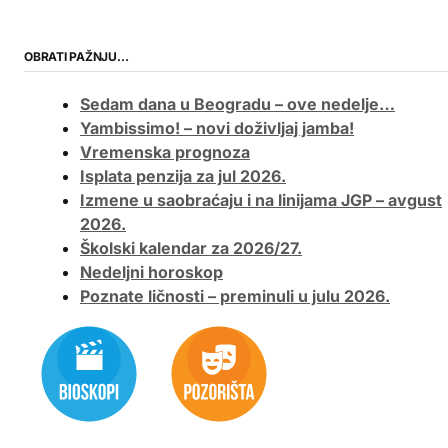
OBRATI PAŽNJU…
Sedam dana u Beogradu – ove nedelje…
Yambissimo! – novi doživljaj jamba!
Vremenska prognoza
Isplata penzija za jul 2026.
Izmene u saobraćaju i na linijama JGP – avgust
2026.
Školski kalendar za 2026/27.
Nedeljni horoskop
Poznate ličnosti – preminuli u julu 2026.