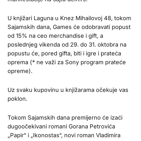
U knjižari Laguna u Knez Mihailovoj 48, tokom
Sajamskih dana, Games će odobravati popust
od 15% na ceo merchandise i gift, a
poslednjeg vikenda od 29. do 31. oktobra na
popustu će, pored gifta, biti i igre i prateća
oprema (* ne važi za Sony program prateće
opreme).
Uz svaku kupovinu u knjižarama očekuje vas
poklon.
Tokom Sajamskih dana premijerno će izaći
dugoočekivani romani Gorana Petrovića
„Papir“ i „Ikonostas“, novi roman Vladimira