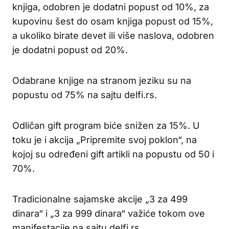
knjiga, odobren je dodatni popust od 10%, za
kupovinu šest do osam knjiga popust od 15%,
a ukoliko birate devet ili više naslova, odobren
je dodatni popust od 20%.
Odabrane knjige na stranom jeziku su na
popustu od 75% na sajtu delfi.rs.
Odličan gift program biće snižen za 15%. U
toku je i akcija „Pripremite svoj poklon“, na
kojoj su određeni gift artikli na popustu od 50 i
70%.
Tradicionalne sajamske akcije „3 za 499
dinara“ i „3 za 999 dinara“ važiće tokom ove
manifestacije na sajtu delfi.rs.