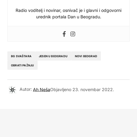
Radio voditelj i novinar, osnivač je i glavni i odgovorni
urednik portala Dan u Beogradu.
BG SVAŠTARA
JESEN U BEOGRADU
NOVI BEOGRAD
OBRATI PAŽNJU
Autor:
Ah Neša
Objavljeno
23. novembar 2022.