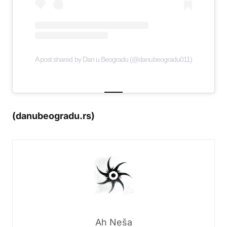
A post shared by Dan u Beogradu (@danubeogradu011)
(danubeogradu.rs)
Ah Neša