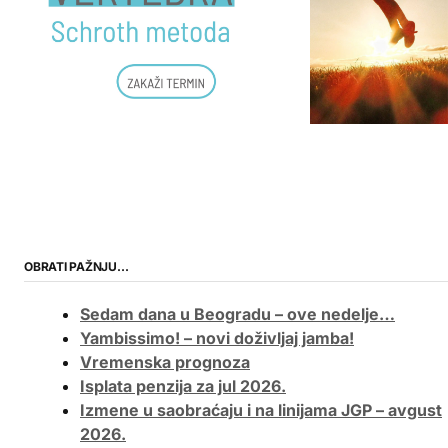
OBRATI PAŽNJU…
Sedam dana u Beogradu – ove nedelje…
Yambissimo! – novi doživljaj jamba!
Vremenska prognoza
Isplata penzija za jul 2026.
Izmene u saobraćaju i na linijama JGP – avgust
2026.