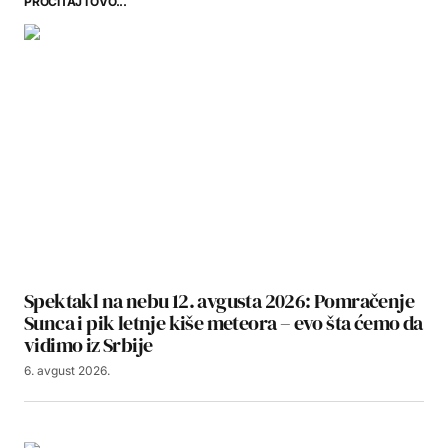
PROČITAJ I OVO...
Spektakl na nebu 12. avgusta 2026: Pomračenje
Sunca i pik letnje kiše meteora – evo šta ćemo da
vidimo iz Srbije
6. avgust 2026.