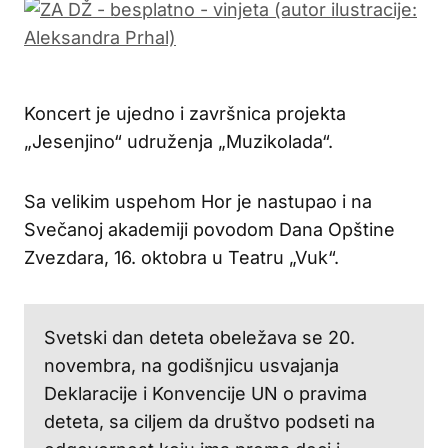
Koncert je ujedno i završnica projekta
„Jesenjino“ udruženja „Muzikolada“.
Sa velikim uspehom Hor je nastupao i na
Svečanoj akademiji povodom Dana Opštine
Zvezdara, 16. oktobra u Teatru „Vuk“.
Svetski dan deteta obeležava se 20.
novembra, na godišnjicu usvajanja
Deklaracije i Konvencije UN o pravima
deteta, sa ciljem da društvo podseti na