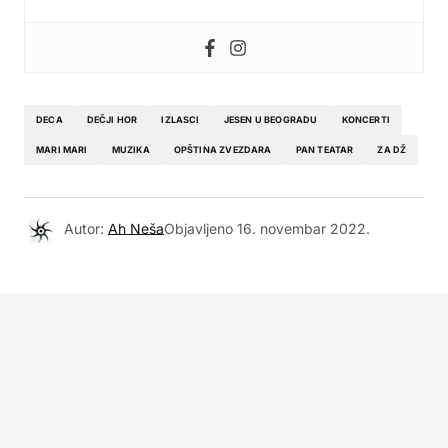
DECA
DEČJI HOR
IZLASCI
JESEN U BEOGRADU
KONCERTI
MARI MARI
MUZIKA
OPŠTINA ZVEZDARA
PAN TEATAR
ZA DŽ
Autor:
Ah Neša
Objavljeno
16. novembar 2022.