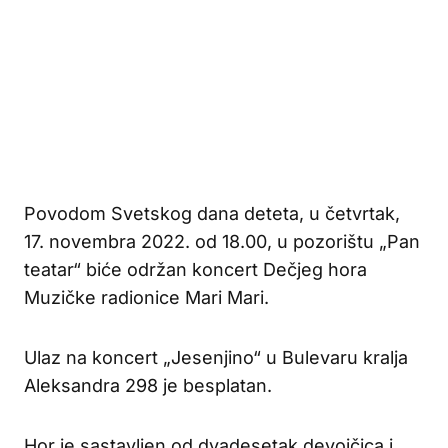
Povodom Svetskog dana deteta, u četvrtak,
17. novembra 2022. od 18.00, u pozorištu „Pan
teatar“ biće održan koncert Dečjeg hora
Muzičke radionice Mari Mari.
Ulaz na koncert „Jesenjino“ u Bulevaru kralja
Aleksandra 298 je besplatan.
Hor je sastavljen od dvadesetak devojčica i