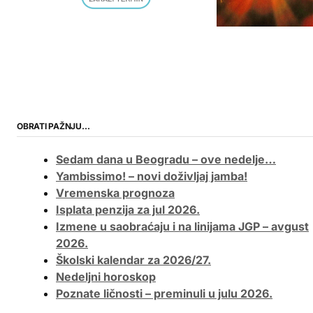
OBRATI PAŽNJU…
Sedam dana u Beogradu – ove nedelje…
Yambissimo! – novi doživljaj jamba!
Vremenska prognoza
Isplata penzija za jul 2026.
Izmene u saobraćaju i na linijama JGP – avgust
2026.
Školski kalendar za 2026/27.
Nedeljni horoskop
Poznate ličnosti – preminuli u julu 2026.