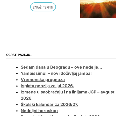
OBRATI PAŽNJU…
Sedam dana u Beogradu – ove nedelje…
Yambissimo! – novi doživljaj jamba!
Vremenska prognoza
Isplata penzija za jul 2026.
Izmene u saobraćaju i na linijama JGP – avgust
2026.
Školski kalendar za 2026/27.
Nedeljni horoskop