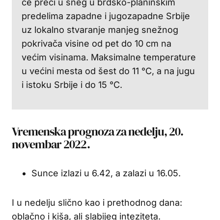
će preći u sneg u brdsko-planinskim
predelima zapadne i jugozapadne Srbije
uz lokalno stvaranje manjeg snežnog
pokrivača visine od pet do 10 cm na
većim visinama. Maksimalne temperature
u većini mesta od šest do 11 °C, a na jugu
i istoku Srbije i do 15 °C.
Vremenska prognoza za nedelju, 20.
novembar 2022.
Sunce izlazi u 6.42, a zalazi u 16.05.
I u nedelju slično kao i prethodnog dana:
oblačno i kiša, ali slabijeg inteziteta.