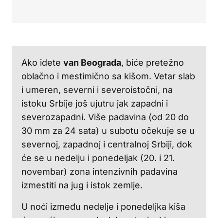
Ako idete
van Beograda
, biće pretežno
oblačno i mestimično sa kišom. Vetar slab
i umeren, severni i severoistočni, na
istoku Srbije još ujutru jak zapadni i
severozapadni. Više padavina (od 20 do
30 mm za 24 sata) u subotu očekuje se u
severnoj, zapadnoj i centralnoj Srbiji, dok
će se u nedelju i ponedeljak (20. i 21.
novembar) zona intenzivnih padavina
izmestiti na jug i istok zemlje.
U noći između nedelje i ponedeljka kiša