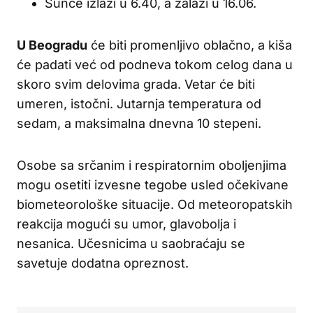
Sunce izlazi u 6.40, a zalazi u 16.06.
U Beogradu
će biti promenljivo oblačno, a kiša
će padati već od podneva tokom celog dana u
skoro svim delovima grada. Vetar će biti
umeren, istočni. Jutarnja temperatura od
sedam, a maksimalna dnevna 10 stepeni.
Osobe sa srčanim i respiratornim oboljenjima
mogu osetiti izvesne tegobe usled očekivane
biometeorološke situacije. Od meteoropatskih
reakcija mogući su umor, glavobolja i
nesanica. Učesnicima u saobraćaju se
savetuje dodatna opreznost.