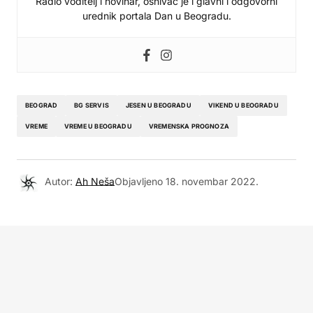
Radio voditelj i novinar, osnivač je i glavni i odgovorni
urednik portala Dan u Beogradu.
BEOGRAD
BG SERVIS
JESEN U BEOGRADU
VIKEND U BEOGRADU
VREME
VREME U BEOGRADU
VREMENSKA PROGNOZA
Autor:
Ah Neša
Objavljeno
18. novembar 2022.