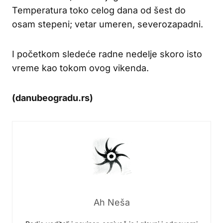
Temperatura toko celog dana od šest do
osam stepeni; vetar umeren, severozapadni.
I početkom sledeće radne nedelje skoro isto
vreme kao tokom ovog vikenda.
(danubeogradu.rs)
Ah Neša