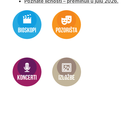
Poznate ličnosti – preminuli u julu 2026.