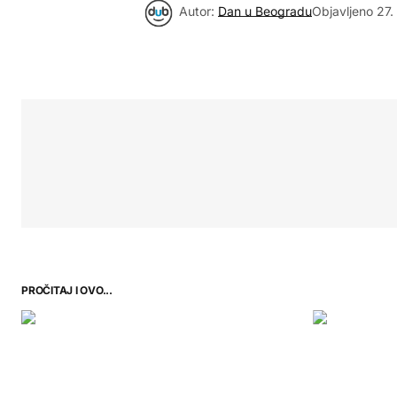
Autor:
Dan u Beogradu
Objavljeno
27.
PROČITAJ I OVO...