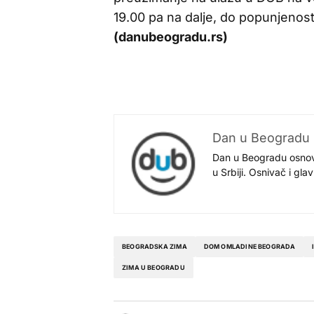
19.00 pa na dalje, do popunjenost
(danubeogradu.rs)
Dan u Beogradu
Dan u Beogradu osnovan
u Srbiji. Osnivač i gl
BEOGRADSKA ZIMA
DOM OMLADINE BEOGRADA
ZIMA U BEOGRADU