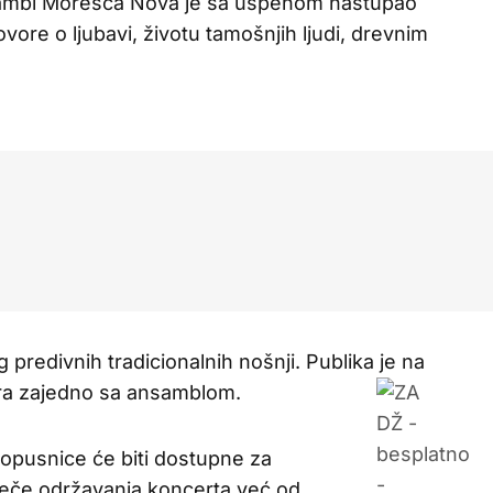
 Ansambl Moresca Nova je sa uspehom nastupao
vore o ljubavi, životu tamošnjih ljudi, drevnim
 predivnih tradicionalnih nošnji. Publika je na
gra zajedno sa ansamblom.
ropusnice će biti dostupne za
eče održavanja koncerta već od