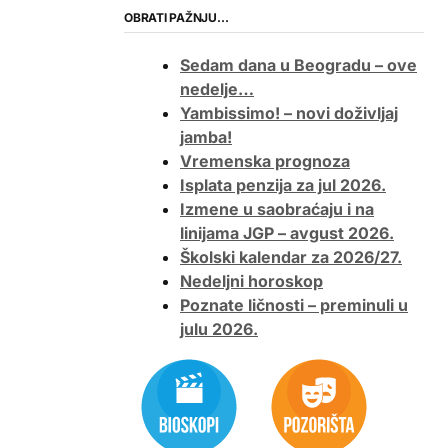
OBRATI PAŽNJU…
Sedam dana u Beogradu – ove
nedelje…
Yambissimo! – novi doživljaj
jamba!
Vremenska prognoza
Isplata penzija za jul 2026.
Izmene u saobraćaju i na
linijama JGP – avgust 2026.
Školski kalendar za 2026/27.
Nedeljni horoskop
Poznate ličnosti – preminuli u
julu 2026.