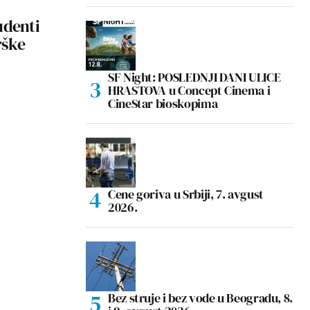
udenti
rške
SF Night: POSLEDNJI DANI ULICE
HRASTOVA u Concept Cinema i
CineStar bioskopima
Cene goriva u Srbiji, 7. avgust
2026.
Bez struje i bez vode u Beogradu, 8.