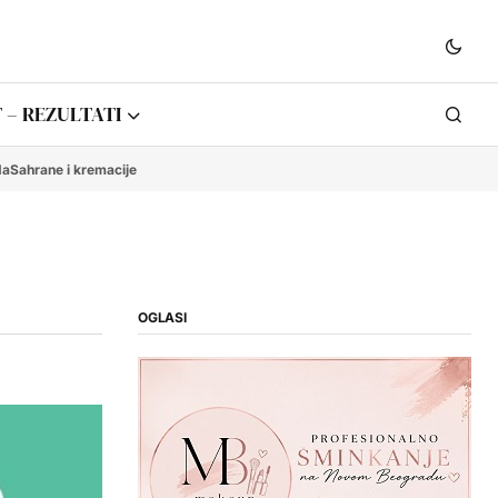
 – REZULTATI
da
Sahrane i kremacije
OGLASI