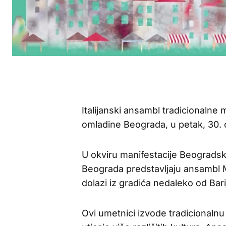
Italijanski ansambl tradicional
omladine Beograda, u petak, 30.
U okviru manifestacije Beograds
Beograda predstavljaju ansambl Mor
dolazi iz gradića nedaleko od Bari
Ovi umetnici izvode tradicionalnu m