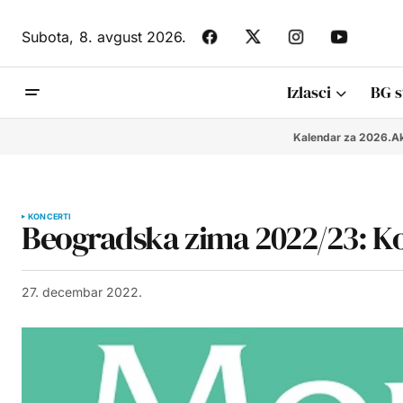
Subota,
8. avgust 2026.
Izlasci
BG s
Kalendar za 2026.
Ak
KONCERTI
Beogradska zima 2022/23: K
27. decembar 2022.