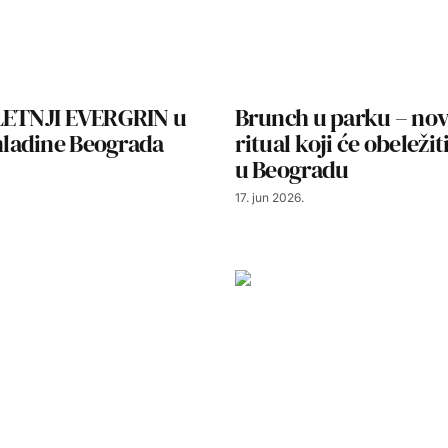
LETNJI EVERGRIN u
Brunch u parku – nov
adine Beograda
ritual koji će obeležiti
u Beogradu
17. jun 2026.