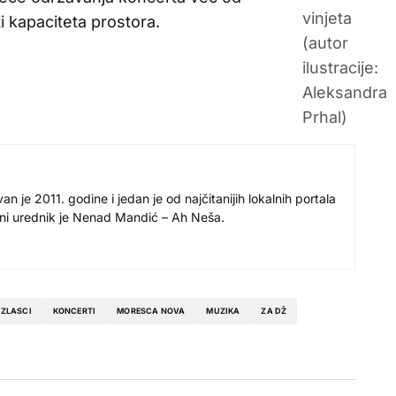
i kapaciteta prostora.
 je 2011. godine i jedan je od najčitanijih lokalnih portala
avni urednik je Nenad Mandić – Ah Neša.
IZLASCI
KONCERTI
MORESCA NOVA
MUZIKA
ZA DŽ