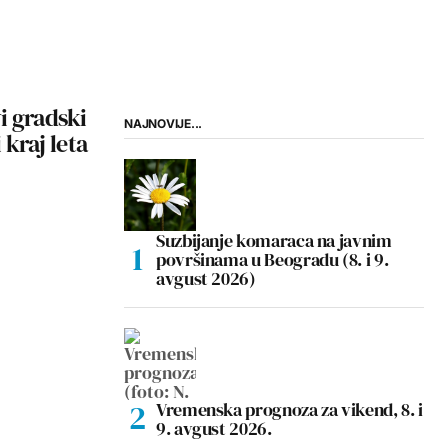
i gradski
NAJNOVIJE...
 kraj leta
Suzbijanje komaraca na javnim
površinama u Beogradu (8. i 9.
avgust 2026)
Vremenska prognoza za vikend, 8. i
9. avgust 2026.