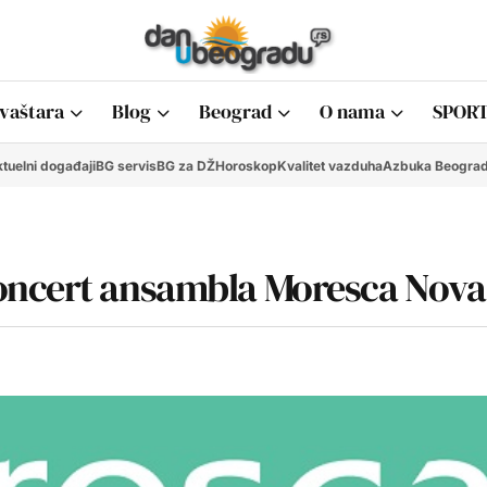
vaštara
Blog
Beograd
O nama
SPORT
tuelni događaji
BG servis
BG za DŽ
Horoskop
Kvalitet vazduha
Azbuka Beogra
oncert ansambla Moresca Nova