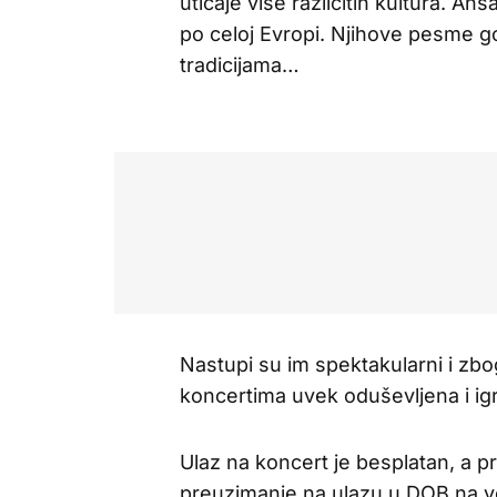
uticaje više različitih kultura.
po celoj Evropi. Njihove pesme go
tradicijama…
Nastupi su im spektakularni i zbog
koncertima uvek oduševljena i i
Ulaz na koncert je besplatan, a p
preuzimanje na ulazu u DOB na v