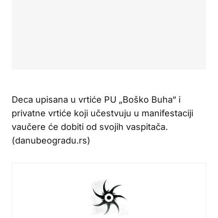
Deca upisana u vrtiće PU „Boško Buha“ i
privatne vrtiće koji učestvuju u manifestaciji
vaučere će dobiti od svojih vaspitača.
(danubeogradu.rs)