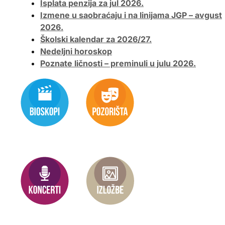
Isplata penzija za jul 2026.
Izmene u saobraćaju i na linijama JGP – avgust
2026.
Školski kalendar za 2026/27.
Nedeljni horoskop
Poznate ličnosti – preminuli u julu 2026.