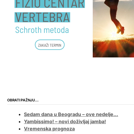
OBRATI PAŽNJU…
Sedam dana u Beogradu – ove nedelje…
Yambissimo! – novi doživljaj jamba!
Vremenska prognoza