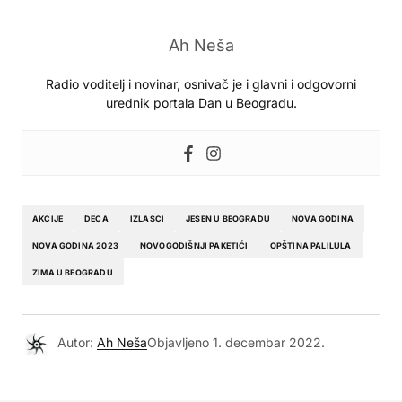
Ah Neša
Radio voditelj i novinar, osnivač je i glavni i odgovorni
urednik portala Dan u Beogradu.
AKCIJE
DECA
IZLASCI
JESEN U BEOGRADU
NOVA GODINA
NOVA GODINA 2023
NOVOGODIŠNJI PAKETIĆI
OPŠTINA PALILULA
ZIMA U BEOGRADU
Autor:
Ah Neša
Objavljeno
1. decembar 2022.