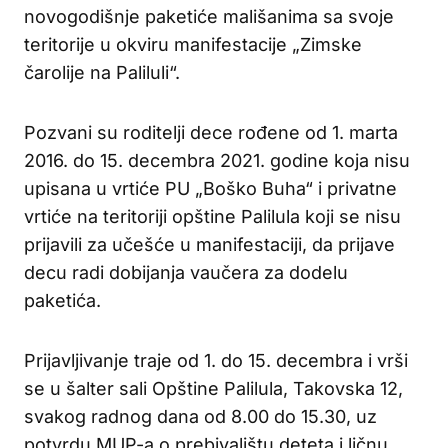
novogodišnje paketiće mališanima sa svoje
teritorije u okviru manifestacije „Zimske
čarolije na Paliluli“.
Pozvani su roditelji dece rođene od 1. marta
2016. do 15. decembra 2021. godine koja nisu
upisana u vrtiće PU „Boško Buha“ i privatne
vrtiće na teritoriji opštine Palilula koji se nisu
prijavili za učešće u manifestaciji, da prijave
decu radi dobijanja vaučera za dodelu
paketića.
Prijavljivanje traje od 1. do 15. decembra i vrši
se u šalter sali Opštine Palilula, Takovska 12,
svakog radnog dana od 8.00 do 15.30, uz
potvrdu MUP-a o prebivalištu deteta i ličnu