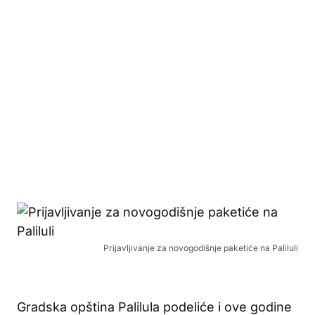
Prijavljivanje za novogodišnje paketiće na Paliluli
Gradska opština Palilula podeliće i ove godine