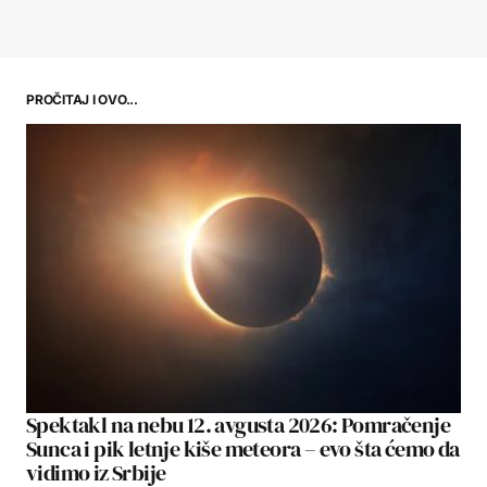
PROČITAJ I OVO...
Spektakl na nebu 12. avgusta 2026: Pomračenje
Sunca i pik letnje kiše meteora – evo šta ćemo da
vidimo iz Srbije