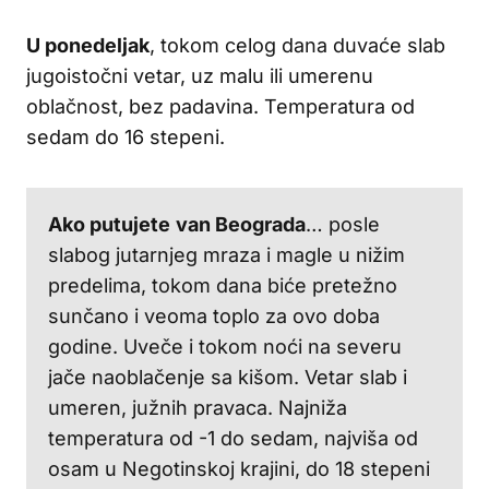
U ponedeljak
, tokom celog dana duvaće slab
jugoistočni vetar, uz malu ili umerenu
oblačnost, bez padavina. Temperatura od
sedam do 16 stepeni.
Ako putujete
van Beograda
… posle
slabog jutarnjeg mraza i magle u nižim
predelima, tokom dana biće pretežno
sunčano i veoma toplo za ovo doba
godine. Uveče i tokom noći na severu
jače naoblačenje sa kišom. Vetar slab i
umeren, južnih pravaca. Najniža
temperatura od -1 do sedam, najviša od
osam u Negotinskoj krajini, do 18 stepeni