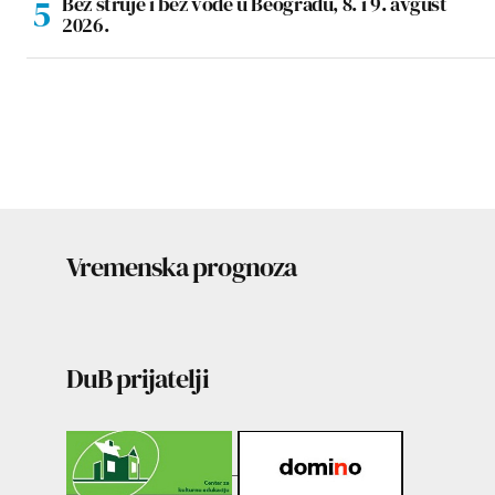
Bez struje i bez vode u Beogradu, 8. i 9. avgust
2026.
Vremenska prognoza
DuB prijatelji