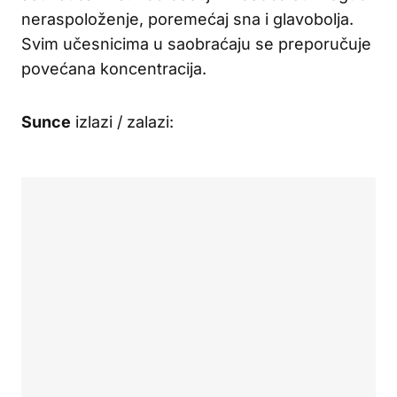
neraspoloženje, poremećaj sna i glavobolja.
Svim učesnicima u saobraćaju se preporučuje
povećana koncentracija.
Sunce
izlazi / zalazi: