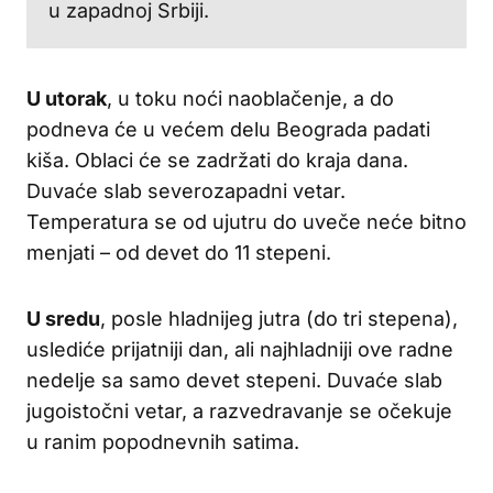
u zapadnoj Srbiji.
U utorak
, u toku noći naoblačenje, a do
podneva će u većem delu Beograda padati
kiša. Oblaci će se zadržati do kraja dana.
Duvaće slab severozapadni vetar.
Temperatura se od ujutru do uveče neće bitno
menjati – od devet do 11 stepeni.
U sredu
, posle hladnijeg jutra (do tri stepena),
uslediće prijatniji dan, ali najhladniji ove radne
nedelje sa samo devet stepeni. Duvaće slab
jugoistočni vetar, a razvedravanje se očekuje
u ranim popodnevnih satima.