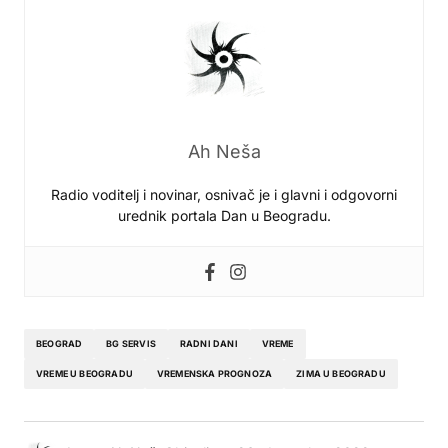
Ah Neša
Radio voditelj i novinar, osnivač je i glavni i odgovorni
urednik portala Dan u Beogradu.
BEOGRAD
BG SERVIS
RADNI DANI
VREME
VREME U BEOGRADU
VREMENSKA PROGNOZA
ZIMA U BEOGRADU