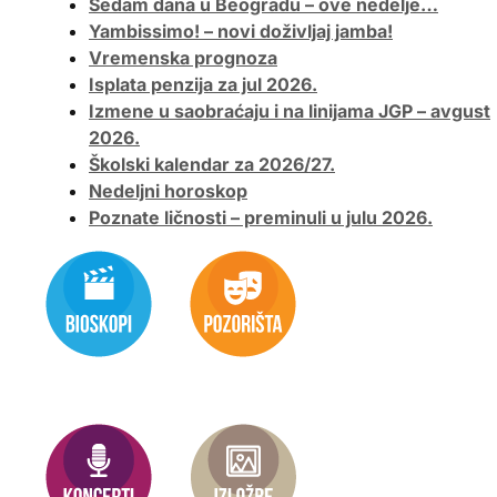
Sedam dana u Beogradu – ove nedelje…
Yambissimo! – novi doživljaj jamba!
Vremenska prognoza
Isplata penzija za jul 2026.
Izmene u saobraćaju i na linijama JGP – avgust
2026.
Školski kalendar za 2026/27.
Nedeljni horoskop
Poznate ličnosti – preminuli u julu 2026.