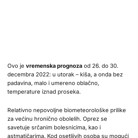
Ovo je
vremenska prognoza
od 26. do 30.
decembra 2022: u utorak – kiša, a onda bez
padavina, malo i umereno oblačno,
temperature iznad proseka.
Relativno nepovoljne biometeorološke prilike
za većinu hronično obolelih. Oprez se
savetuje srčanim bolesnicima, kao i
astmatičarima. Kod osetljivih osoba su mogući