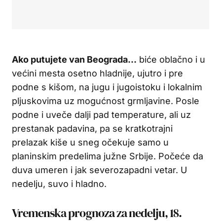
Ako putujete van Beograda…
biće oblačno i u
većini mesta osetno hladnije, ujutro i pre
podne s kišom, na jugu i jugoistoku i lokalnim
pljuskovima uz mogućnost grmljavine. Posle
podne i uveče dalji pad temperature, ali uz
prestanak padavina, pa se kratkotrajni
prelazak kiše u sneg očekuje samo u
planinskim predelima južne Srbije. Počeće da
duva umeren i jak severozapadni vetar. U
nedelju, suvo i hladno.
Vremenska prognoza za nedelju, 18.