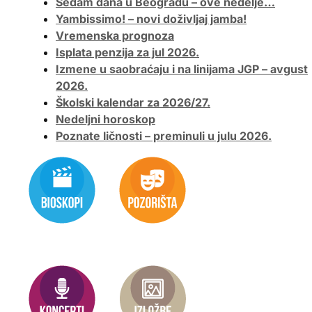
Sedam dana u Beogradu – ove nedelje…
Yambissimo! – novi doživljaj jamba!
Vremenska prognoza
Isplata penzija za jul 2026.
Izmene u saobraćaju i na linijama JGP – avgust
2026.
Školski kalendar za 2026/27.
Nedeljni horoskop
Poznate ličnosti – preminuli u julu 2026.