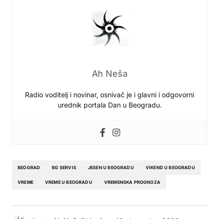
Ah Neša
Radio voditelj i novinar, osnivač je i glavni i odgovorni
urednik portala Dan u Beogradu.
BEOGRAD
BG SERVIS
JESEN U BEOGRADU
VIKEND U BEOGRADU
VREME
VREME U BEOGRADU
VREMENSKA PROGNOZA