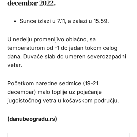
decembar 2022.
Sunce izlazi u 7.11, a zalazi u 15.59.
U nedelju promenljivo oblačno, sa
temperaturom od -1 do jedan tokom celog
dana. Duvaće slab do umeren severozapadni
vetar.
Početkom naredne sedmice (19-21.
decembar) malo toplije uz pojačanje
jugoistočnog vetra u košavskom području.
(danubeogradu.rs)