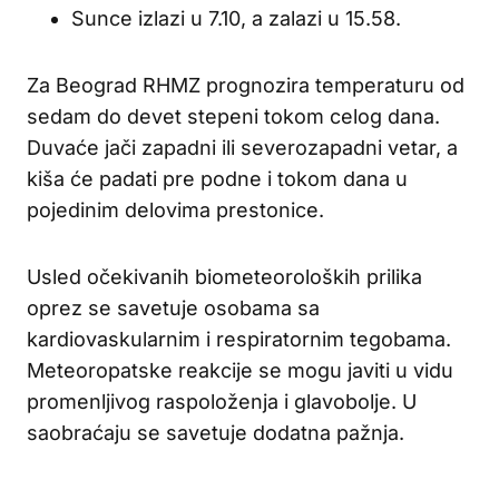
Sunce izlazi u 7.10, a zalazi u 15.58.
Za Beograd RHMZ prognozira temperaturu od
sedam do devet stepeni tokom celog dana.
Duvaće jači zapadni ili severozapadni vetar, a
kiša će padati pre podne i tokom dana u
pojedinim delovima prestonice.
Usled očekivanih biometeoroloških prilika
oprez se savetuje osobama sa
kardiovaskularnim i respiratornim tegobama.
Meteoropatske reakcije se mogu javiti u vidu
promenljivog raspoloženja i glavobolje. U
saobraćaju se savetuje dodatna pažnja.