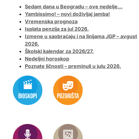
Sedam dana u Beogradu – ove nedelje…
Yambissimo! – novi doživljaj jamba!
Vremenska prognoza
Isplata penzija za jul 2026.
Izmene u saobraćaju i na linijama JGP – avgust
2026.
Školski kalendar za 2026/27.
Nedeljni horoskop
Poznate ličnosti – preminuli u julu 2026.