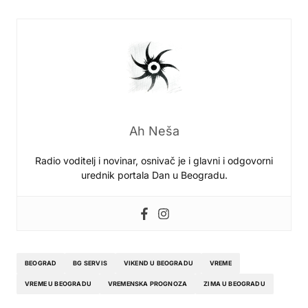
Ah Neša
Radio voditelj i novinar, osnivač je i glavni i odgovorni
urednik portala Dan u Beogradu.
BEOGRAD
BG SERVIS
VIKEND U BEOGRADU
VREME
VREME U BEOGRADU
VREMENSKA PROGNOZA
ZIMA U BEOGRADU