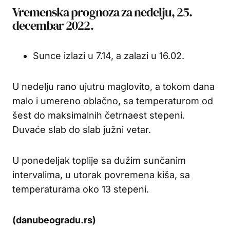
Vremenska prognoza za nedelju, 25.
decembar 2022.
Sunce izlazi u 7.14, a zalazi u 16.02.
U nedelju rano ujutru maglovito, a tokom dana
malo i umereno oblačno, sa temperaturom od
šest do maksimalnih četrnaest stepeni.
Duvaće slab do slab južni vetar.
U ponedeljak toplije sa dužim sunčanim
intervalima, u utorak povremena kiša, sa
temperaturama oko 13 stepeni.
(danubeogradu.rs)