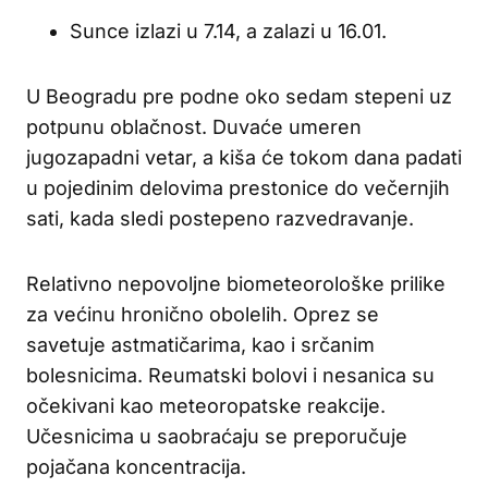
Sunce izlazi u 7.14, a zalazi u 16.01.
U Beogradu pre podne oko sedam stepeni uz
potpunu oblačnost. Duvaće umeren
jugozapadni vetar, a kiša će tokom dana padati
u pojedinim delovima prestonice do večernjih
sati, kada sledi postepeno razvedravanje.
Relativno nepovoljne biometeorološke prilike
za većinu hronično obolelih. Oprez se
savetuje astmatičarima, kao i srčanim
bolesnicima. Reumatski bolovi i nesanica su
očekivani kao meteoropatske reakcije.
Učesnicima u saobraćaju se preporučuje
pojačana koncentracija.