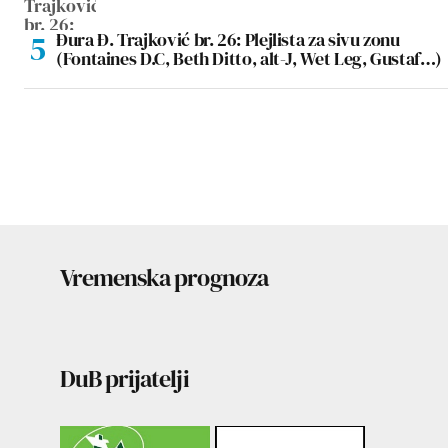
Đura Đ. Trajković br. 26: Plejlista za sivu zonu
(Fontaines D.C, Beth Ditto, alt-J, Wet Leg, Gustaf…)
Vremenska prognoza
DuB prijatelji