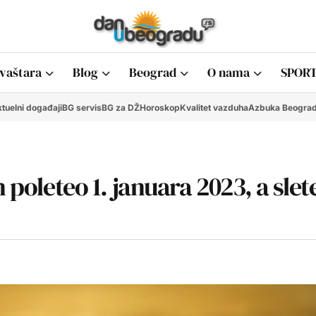
vaštara
Blog
Beograd
O nama
SPORT
tuelni događaji
BG servis
BG za DŽ
Horoskop
Kvalitet vazduha
Azbuka Beogra
 poleteo 1. januara 2023, a slet