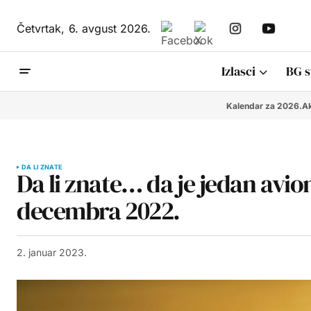
Četvrtak,
6. avgust 2026.
Izlasci
BG s
Kalendar za 2026.
Ak
DA LI ZNATE
Da li znate… da je jedan avion
decembra 2022.
2. januar 2023.