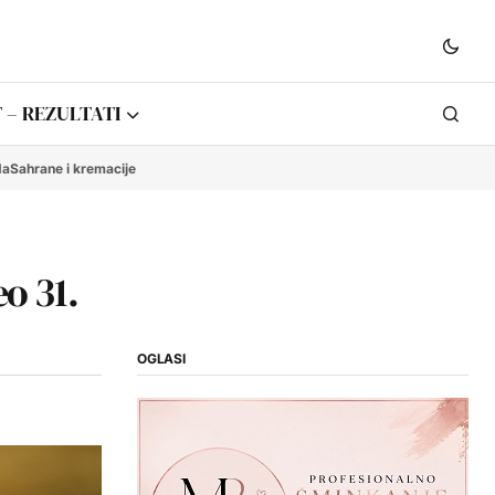
 – REZULTATI
da
Sahrane i kremacije
eo 31.
OGLASI