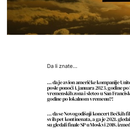
Da li znate…
… da je avion američke kompanije United
posle ponoći 1. januara 2023. godine 
vremenskih zona i sleteo u San Francis
godine po lokalnom vremenu?!
… da se Novogodišnji koncert Bečkih fi
svih pet kontinenata, a ga je 2021. gleda
su gledali finale SP u Moskvi 2018. izmeđ