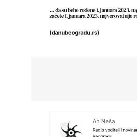
… da su bebe rođene 1. januara 2023. naj
začete 1. januara 2023. najverovatnije 
(danubeogradu.rs)
Ah Neša
Radio voditelj i novina
Beogradu.