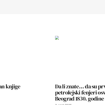
an knjige
Da li znate… da su pr
petrolejski fenjeri osv
Beograd 1830. godine