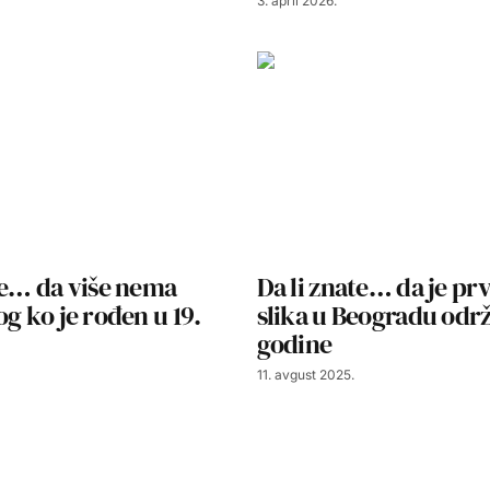
3. april 2026.
te… da više nema
Da li znate… da je prv
og ko je rođen u 19.
slika u Beogradu održ
godine
11. avgust 2025.