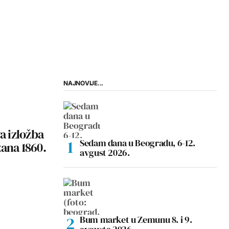
NAJNOVIJE...
a izložba
Sedam dana u Beogradu, 6-12.
ana 1860.
avgust 2026.
Bum market u Zemunu 8. i 9.