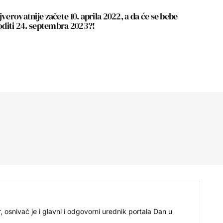
verovatnije začete 10. aprila 2022, a da će se bebe
roditi 24. septembra 2023?!
r, osnivač je i glavni i odgovorni urednik portala Dan u