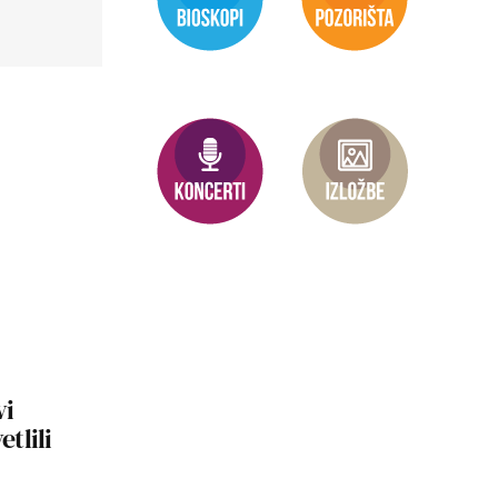
vi
etlili