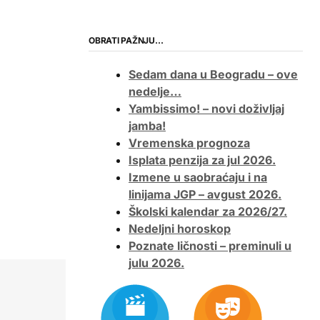
OBRATI PAŽNJU…
Sedam dana u Beogradu – ove
nedelje…
Yambissimo! – novi doživljaj
jamba!
Vremenska prognoza
Isplata penzija za jul 2026.
Izmene u saobraćaju i na
linijama JGP – avgust 2026.
Školski kalendar za 2026/27.
Nedeljni horoskop
Poznate ličnosti – preminuli u
julu 2026.