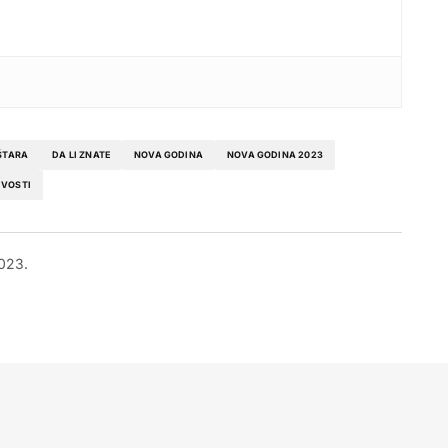
ŠTARA
DA LI ZNATE
NOVA GODINA
NOVA GODINA 2023
IVOSTI
2023.