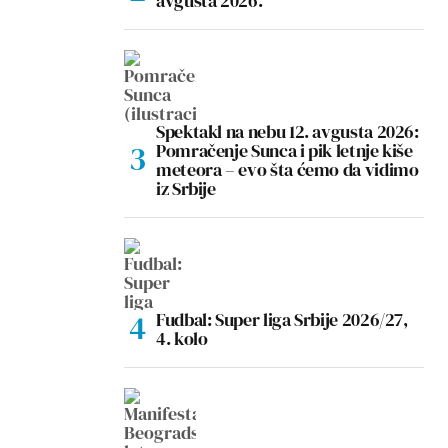
avgusta 2026.
Spektakl na nebu 12. avgusta 2026:
Pomračenje Sunca i pik letnje kiše
meteora – evo šta ćemo da vidimo
iz Srbije
Fudbal: Super liga Srbije 2026/27,
4. kolo