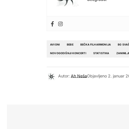
AVIONI
BEBE
BEČKA FILHARMONIJA
BG SVA
NOVOGODIŠNJI KONCERTI
STATISTIKA
ZANIMLJ
Autor:
Ah Neša
Objavljeno
2. januar 