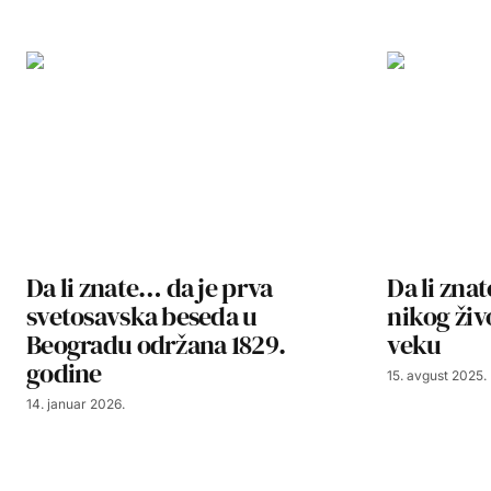
Da li znate… da je prva
Da li zna
svetosavska beseda u
nikog živ
Beogradu održana 1829.
veku
godine
15. avgust 2025.
14. januar 2026.