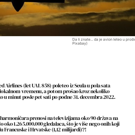
Da li znate... da je avion leteo u prošlo
Pixabay)
 Airlines (let UAL 858) poleteo iz Seula u pola sata
po lokalnom vremenu, a potom prošao kroz nekoliko
ko u minut posle pet sati po podne 31. decembra 2022.
lharmoničara prenosi na televizijama oko 90 država na
lo oko 1.265.000.000 gledalaca, što je više nego onih koji
u Francuske i Hrvatske (1,12 milijardi)?!