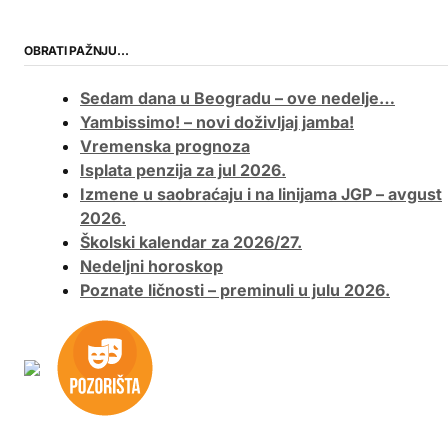
OBRATI PAŽNJU…
Sedam dana u Beogradu – ove nedelje…
Yambissimo! – novi doživljaj jamba!
Vremenska prognoza
Isplata penzija za jul 2026.
Izmene u saobraćaju i na linijama JGP – avgust
2026.
Školski kalendar za 2026/27.
Nedeljni horoskop
Poznate ličnosti – preminuli u julu 2026.