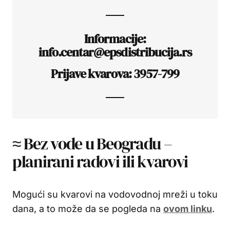
Informacije:
info.centar@epsdistribucija.rs
Prijave kvarova: 3957-799
≈ Bez vode u Beogradu –
planirani radovi ili kvarovi
Mogući su kvarovi na vodovodnoj mreži u toku
dana, a to može da se pogleda na
ovom linku
.