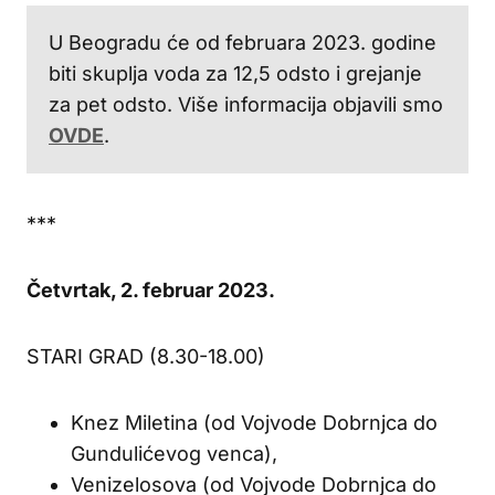
U Beogradu će od februara 2023. godine
biti skuplja voda za 12,5 odsto i grejanje
za pet odsto. Više informacija objavili smo
OVDE
.
***
Četvrtak, 2. februar 2023.
STARI GRAD (8.30-18.00)
Knez Miletina (od Vojvode Dobrnjca do
Gundulićevog venca),
Venizelosova (od Vojvode Dobrnjca do