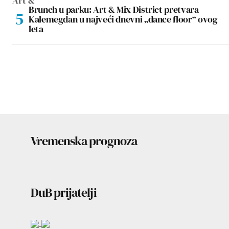
Brunch u parku: Art & Mix District pretvara
Kalemegdan u najveći dnevni „dance floor“ ovog
leta
Vremenska prognoza
DuB prijatelji