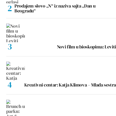
Prodajem slovo „N“ iz naziva sajta „Dan u
Beogradu“
Novi film u bioskopima: Leviti
Kreativni centar: Katja Klimova – Mlađa sestra