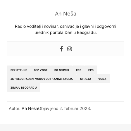
Ah Neša
Radio voditelj i novinar, osnivač je i glavni i odgovorni
urednik portala Dan u Beogradu.
BEZ STRUJE
BEZ VODE
BG SERVIS
EDB
EPS
JKP BEOGRADSKI VODOVOD I KANALIZACIJA
STRUJA
VODA
ZIMA U BEOGRADU
Autor:
Ah Neša
Objavljeno
2. februar 2023.