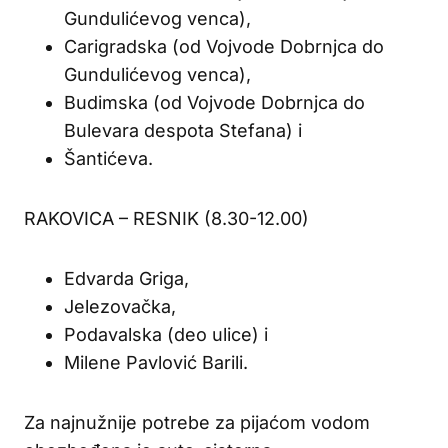
Gundulićevog venca),
Carigradska (od Vojvode Dobrnjca do
Gundulićevog venca),
Budimska (od Vojvode Dobrnjca do
Bulevara despota Stefana) i
Šantićeva.
RAKOVICA – RESNIK (8.30-12.00)
Edvarda Griga,
Jelezovačka,
Podavalska (deo ulice) i
Milene Pavlović Barili.
Za najnužnije potrebe za pijaćom vodom