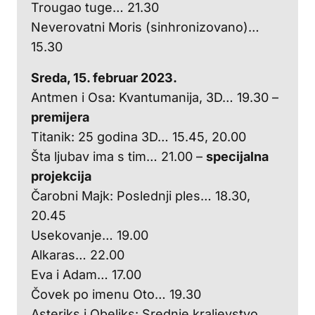
Trougao tuge… 21.30
Neverovatni Moris (sinhronizovano)…
15.30
Sreda, 15. februar 2023.
Antmen i Osa: Kvantumanija, 3D… 19.30 –
premijera
Titanik: 25 godina 3D… 15.45, 20.00
Šta ljubav ima s tim… 21.00 –
specijalna
projekcija
Čarobni Majk: Poslednji ples… 18.30,
20.45
Usekovanje… 19.00
Alkaras… 22.00
Eva i Adam… 17.00
Čovek po imenu Oto… 19.30
Asteriks i Obeliks: Srednje kraljevstvo…