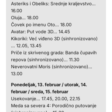
Asteriks i Obeliks: Srednje kraljevstvo…
16.00
Oluja… 18.00
Čovek po imenu Oto… 18.00
Avatar: Put vode 3D… 14.45
Kikoriki: Već viđeno 3D (sinhronizovano)
… 12.05, 13.45
Priče iz skrivenog grada: Banda čupavih
repova (sinhronizovano)… 11.30
Neverovatni Moris (sinhronizovano)…
13.00
Ponedeljak, 13. februar / utorak, 14.
februar / s
reda, 15. februar
Usekovanje… 17.45, 20.00, 22.15
Meda sa severa 4: Porodično putovanje