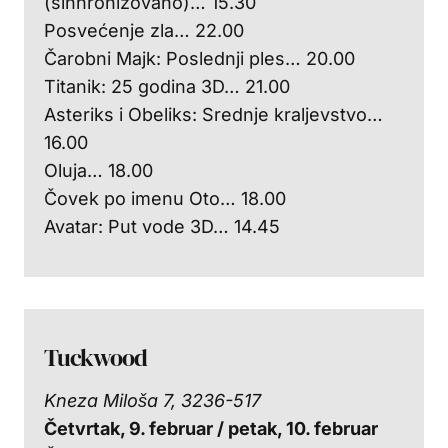
(sinhronizovano)… 15.30
Posvećenje zla… 22.00
Čarobni Majk: Poslednji ples… 20.00
Titanik: 25 godina 3D… 21.00
Asteriks i Obeliks: Srednje kraljevstvo…
16.00
Oluja… 18.00
Čovek po imenu Oto… 18.00
Avatar: Put vode 3D… 14.45
Tuckwood
Kneza Miloša 7, 3236-517
Četvrtak, 9. februar / p
etak, 10. februar