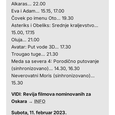
Alkaras… 22.00
Eva i Adam… 15.15, 17.00
Čovek po imenu Oto… 19.30
Asteriks i Obeliks: Srednje kraljevstvo…
15.00, 17.15
Oluja… 21.00
Avatar: Put vode 3D… 17.30
Trougao tuge… 21.30
Meda sa severa 4: Porodično putovanje
(sinhronizovano)… 14.30, 16.30
Neverovatni Moris (sinhronizovano)…
15.30
VIDI
:
Revija filmova nominovanih za
Oskara
→
INFO
Subota, 11. februar 2023.