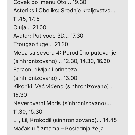
Čovek po imenu Oto… 19.30
Asteriks i Obeliks: Srednje kraljevstvo…
11.45, 17.15
Oluja… 21.00
Avatar: Put vode 3D… 17.30
Trougao tuge… 21.30
Meda sa severa 4: Porodično putovanje
(sinhronizovano)… 12.30, 14.30, 16.30
Faraon, divljak i princeza
(sinhronizovano)… 13.00
Kikoriki: Već viđeno (sinhronizovano)…
15.30
Neverovatni Moris (sinhronizovano)…
11.30, 15.30
Lil, Lil, Krokodil (sinhronizovano)… 14.45
Mačak u čizmama – Poslednja želja