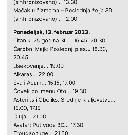
(sinhronizovano)… 13.30
Mačak u čizmama – Poslednja želja 3D
(sinhronizovano)… 12.00
Ponedeljak, 13. februar 2023.
Titanik: 25 godina 3D… 16.45, 20.30
Čarobni Majk: Poslednji ples… 18.30,
20.45
Usekovanje… 19.00
Alkaras… 22.00
Eva i Adam… 15.15, 17.00
Čovek po imenu Oto… 19.30
Asteriks i Obeliks: Srednje kraljevstvo…
15.00, 17.15
Oluja… 21.00
Avatar: Put vode 3D… 17.30
Trougao tuge… 21.30