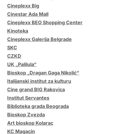
Cineplexx Big
Cinestar Ada Mall
Cineplexx BEO Shopping Center
Kinoteka
Cineplexx Galerija Belgrade
SKC
CZKD
UK „Palilula“
Bioskop „Dragan Gaga Nikolić“
Italijanski institut za kulturu
Cine grand BIG Rakovica
Institut Servantes
Biblioteka grada Beograda
Bioskop Zvezda
Art bioskop Kolarac
KC Magacin