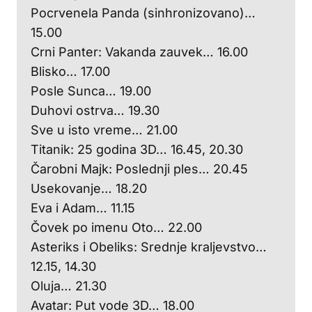
Pocrvenela Panda (sinhronizovano)…
15.00
Crni Panter: Vakanda zauvek… 16.00
Blisko… 17.00
Posle Sunca… 19.00
Duhovi ostrva… 19.30
Sve u isto vreme… 21.00
Titanik: 25 godina 3D… 16.45, 20.30
Čarobni Majk: Poslednji ples… 20.45
Usekovanje… 18.20
Eva i Adam… 11.15
Čovek po imenu Oto… 22.00
Asteriks i Obeliks: Srednje kraljevstvo…
12.15, 14.30
Oluja… 21.30
Avatar: Put vode 3D… 18.00