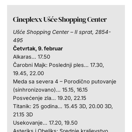
Cineplexx Ušće Shopping Center
Ušće Shopping Center – II sprat, 2854-
495
Četvrtak, 9. februar
Alkaras… 17.50
Čarobni Majk: Poslednji ples… 17.30,
19.45, 22.00
Meda sa severa 4 – Porodično putovanje
(sinhronizovano)… 15.15, 16.15
Posvećenje zla… 19.20, 22.15
Titanik: 25 godina… 15.45 3D, 20.00 3D,
21.15 3D
Usekovanje… 17.20, 19.50
Asteriks i Obeliks: Srednje kraljevstvo…