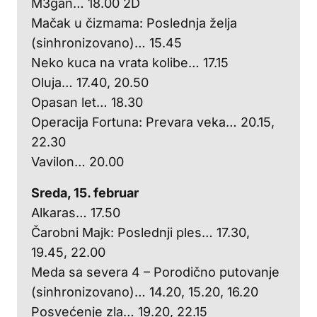
M3gan… 18.00 2D
Mačak u čizmama: Poslednja želja
(sinhronizovano)… 15.45
Neko kuca na vrata kolibe… 17.15
Oluja… 17.40, 20.50
Opasan let… 18.30
Operacija Fortuna: Prevara veka… 20.15,
22.30
Vavilon… 20.00
Sreda, 15. februar
Alkaras… 17.50
Čarobni Majk: Poslednji ples… 17.30,
19.45, 22.00
Meda sa severa 4 – Porodično putovanje
(sinhronizovano)… 14.20, 15.20, 16.20
Posvećenje zla… 19.20, 22.15