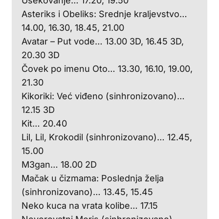
Usekovanje… 17.20, 19.50
Asteriks i Obeliks: Srednje kraljevstvo…
14.00, 16.30, 18.45, 21.00
Avatar – Put vode… 13.00 3D, 16.45 3D,
20.30 3D
Čovek po imenu Oto… 13.30, 16.10, 19.00,
21.30
Kikoriki: Već viđeno (sinhronizovano)…
12.15 3D
Kit… 20.40
Lil, Lil, Krokodil (sinhronizovano)… 12.45,
15.00
M3gan… 18.00 2D
Mačak u čizmama: Poslednja želja
(sinhronizovano)… 13.45, 15.45
Neko kuca na vrata kolibe… 17.15