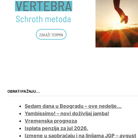
OBRATI PAŽNJU…
Sedam dana u Beogradu – ove nedelje…
Yambissimo! – novi doživljaj jamba!
Vremenska prognoza
Isplata penzija za jul 2026.
Izmene u saobraćaju i na linijama JGP – avgust