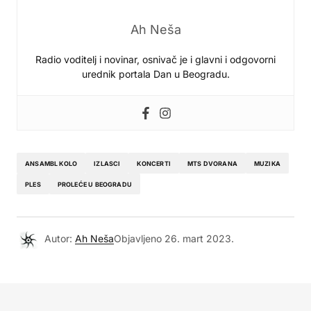
Ah Neša
Radio voditelj i novinar, osnivač je i glavni i odgovorni
urednik portala Dan u Beogradu.
ANSAMBL KOLO
IZLASCI
KONCERTI
MTS DVORANA
MUZIKA
PLES
PROLEĆE U BEOGRADU
Autor:
Ah Neša
Objavljeno
26. mart 2023.