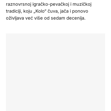
raznovrsnoj igračko-pevačkoj i muzičkoj
tradiciji, koju „Kolo“ čuva, jača i ponovo
oživljava već više od sedam decenija.