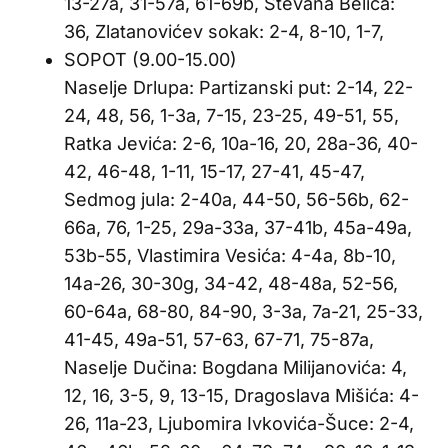
13-27a, 31-57a, 61-69b, Stevana Belića:
36, Zlatanovićev sokak: 2-4, 8-10, 1-7,
SOPOT (9.00-15.00)
Naselje Drlupa: Partizanski put: 2-14, 22-
24, 48, 56, 1-3a, 7-15, 23-25, 49-51, 55,
Ratka Jevića: 2-6, 10a-16, 20, 28a-36, 40-
42, 46-48, 1-11, 15-17, 27-41, 45-47,
Sedmog jula: 2-40a, 44-50, 56-56b, 62-
66a, 76, 1-25, 29a-33a, 37-41b, 45a-49a,
53b-55, Vlastimira Vesića: 4-4a, 8b-10,
14a-26, 30-30g, 34-42, 48-48a, 52-56,
60-64a, 68-80, 84-90, 3-3a, 7a-21, 25-33,
41-45, 49a-51, 57-63, 67-71, 75-87a,
Naselje Dučina: Bogdana Milijanovića: 4,
12, 16, 3-5, 9, 13-15, Dragoslava Mišića: 4-
26, 11a-23, Ljubomira Ivkovića-Šuce: 2-4,