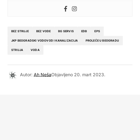
BEZ STRUJE
BEZ VODE
BG SERVIS
EDB
EPS
JKP BEOGRADSKI VODOVOD I KANALIZACIJA
PROLEĆE U BEOGRADU
STRUJA
VODA
Autor:
Ah Neša
Objavljeno
20. mart 2023.