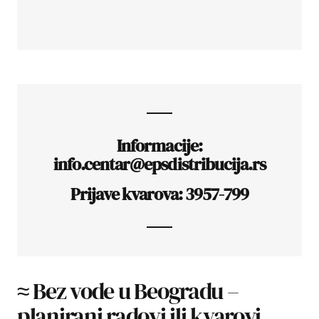
Informacije:
info.centar@epsdistribucija.rs
Prijave kvarova: 3957-799
≈ Bez vode u Beogradu –
planirani radovi ili kvarovi