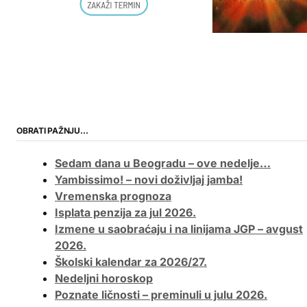
OBRATI PAŽNJU…
Sedam dana u Beogradu – ove nedelje…
Yambissimo! – novi doživljaj jamba!
Vremenska prognoza
Isplata penzija za jul 2026.
Izmene u saobraćaju i na linijama JGP – avgust
2026.
Školski kalendar za 2026/27.
Nedeljni horoskop
Poznate ličnosti – preminuli u julu 2026.