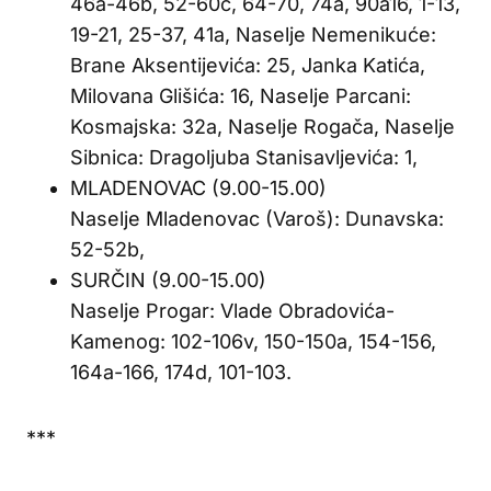
46a-46b, 52-60c, 64-70, 74a, 90a16, 1-13,
19-21, 25-37, 41a, Naselje Nemenikuće:
Brane Aksentijevića: 25, Janka Katića,
Milovana Glišića: 16, Naselje Parcani:
Kosmajska: 32a, Naselje Rogača, Naselje
Sibnica: Dragoljuba Stanisavljevića: 1,
MLADENOVAC (9.00-15.00)
Naselje Mladenovac (Varoš): Dunavska:
52-52b,
SURČIN (9.00-15.00)
Naselje Progar: Vlade Obradovića-
Kamenog: 102-106v, 150-150a, 154-156,
164a-166, 174d, 101-103.
***