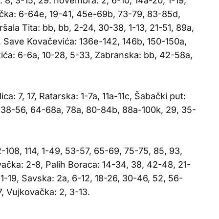
 8, 3-15, 29. novembra: 2, 6-10, 14a-20, 1-19,
čka: 6-64e, 19-41, 45e-69b, 73-79, 83-85d,
ršala Tita: bb, bb, 2-24, 30-38, 1-13, 21-51, 89a,
-7, Save Kovačevića: 136e-142, 146b, 150-150a,
ića: 6-6a, 10-28, 5-33, Zabranska: bb, 42-58a,
ca: 7, 17, Ratarska: 1-7a, 11a-11c, Šabački put:
 38-56, 64-68a, 78a, 80-84b, 88a-100k, 29, 35-
108, 114, 1-49, 53-57, 65-69, 75-75, 85, 93,
ačka: 2-8, Palih Boraca: 14-34, 38, 42-48, 21-
 1-19, Savska: 2a, 6-12, 18-26, 30-46, 52, 56-
7, Vujkovačka: 2, 3-13.