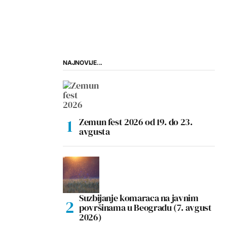
NAJNOVIJE...
Zemun fest 2026 od 19. do 23.
avgusta
Suzbijanje komaraca na javnim
površinama u Beogradu (7. avgust
2026)