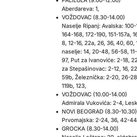
PALILULA (9.00-12.00)
Aberdareva: 1,
VOŽDOVAC (8.30-14.00)
Naselje Ripanj: Avalska: 100-1
164-168, 172-190, 151-157a, 1
8, 12-16, 22a, 26, 36, 40, 60
naselje: 14, 20-48, 56-58, 11
97, Put za Ivanoviće: 2-18, 2
za Stepašinovac: 2-12, 16, 22
59b, Železnička: 2-20, 26-28
119b, 123,
VOŽDOVAC (10.00-14.00)
Admirala Vukovića: 2-4, Lesk
NOVI BEOGRAD (8.30-10.30)
Prvomajska: 2-24, 36, 42-44,
GROCKA (8.30-14.00)