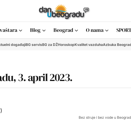
vaštara
Blog
Beograd
O nama
SPORT
tuelni događaji
BG servis
BG za DŽ
Horoskop
Kvalitet vazduha
Azbuka Beogra
du, 3. april 2023.
Bez struje i bez vode u Beograd