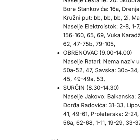
Naselje Leštane: 20. oktobra:
Bore Stankovića: 16a, Drenja
Kružni put: bb, bb, bb, 2i, Ma
Naselje Elektroistok: 2-8, 1
156-160, 65, 69, Vuka Karadž
62, 47-75b, 79-105,
OBRENOVAC (9.00-14.00)
Naselje Ratari: Nema naziv uli
50a-52, 47, Savska: 30b-34,
45, 49-49a, 53,
SURČIN (8.30-14.30)
Naselje Jakovo: Balkanska: 2-
Đorđa Radovića: 31-33, Lipov
41, 49-61, Proleterska: 2-24,
56a, 62-68, 1-11, 19-29, 33-3