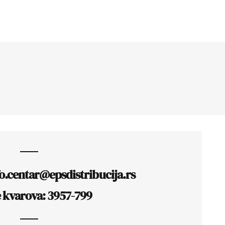
fo.centar@epsdistribucija.rs
e kvarova: 3957-799