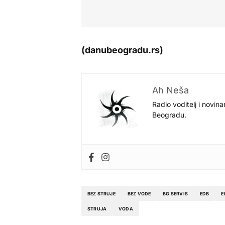
(danubeogradu.rs)
Ah Neša
Radio voditelj i novina
Beogradu.
BEZ STRUJE
BEZ VODE
BG SERVIS
EDB
E
STRUJA
VODA