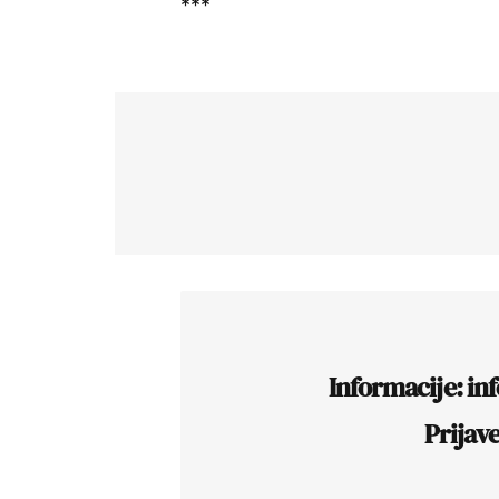
***
Informacije: in
Prijav