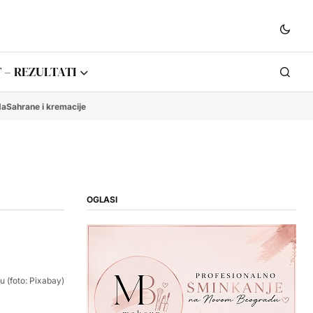
 – REZULTATI
da
Sahrane i kremacije
OGLASI
u (foto: Pixabay)