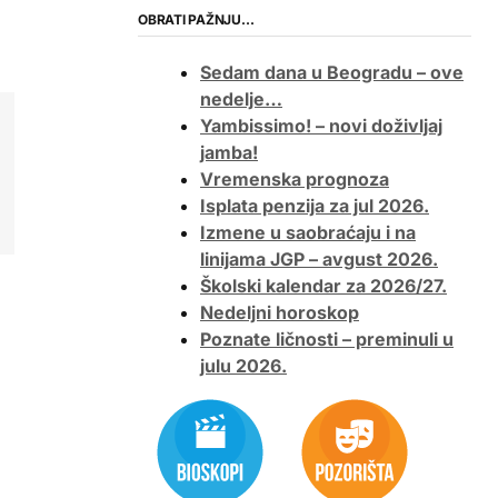
OBRATI PAŽNJU…
Sedam dana u Beogradu – ove
nedelje…
Yambissimo! – novi doživljaj
jamba!
Vremenska prognoza
Isplata penzija za jul 2026.
Izmene u saobraćaju i na
linijama JGP – avgust 2026.
Školski kalendar za 2026/27.
Nedeljni horoskop
Poznate ličnosti – preminuli u
julu 2026.