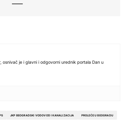
r, osnivač je i glavni i odgovorni urednik portala Dan u
PS
JKP BEOGRADSKI VODOVOD I KANALIZACIJA
PROLEĆE U BEOGRADU