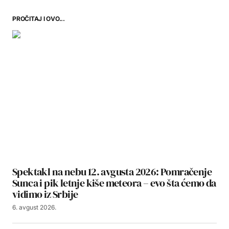
PROČITAJ I OVO...
Spektakl na nebu 12. avgusta 2026: Pomračenje
Sunca i pik letnje kiše meteora – evo šta ćemo da
vidimo iz Srbije
6. avgust 2026.