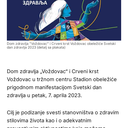
Dom zdravlja "Voždovac" i Crveni krst Voždovac obeležiće Svetski
dan zdravlja 2023 (detalj sa plakata)
Dom zdravlja „Voždovac“ i Crveni krst
Voždovac u tržnom centru Stadion obeležiće
prigodnom manifestacijom Svetski dan
zdravlja u petak, 7. aprila 2023.
Cilj je podizanje svesti stanovništva o zdravim
stilovima života kao i o adekvatnim