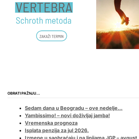
OBRATI PAŽNJU…
Sedam dana u Beogradu – ove nedelje…
Yambissimo! – novi doživljaj jamba!
Vremenska prognoza
Isplata penzija za jul 2026.
Izmene u saobraćaju i na linijama JGP – avgust