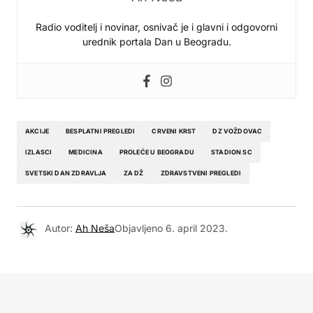
Radio voditelj i novinar, osnivač je i glavni i odgovorni
urednik portala Dan u Beogradu.
AKCIJE
BESPLATNI PREGLEDI
CRVENI KRST
DZ VOŽDOVAC
IZLASCI
MEDICINA
PROLEĆE U BEOGRADU
STADION SC
SVETSKI DAN ZDRAVLJA
ZA DŽ
ZDRAVSTVENI PREGLEDI
Autor:
Ah Neša
Objavljeno
6. april 2023.