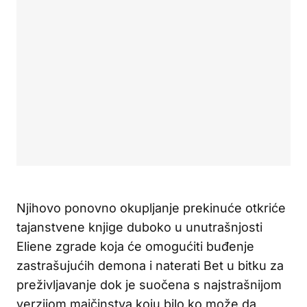
Njihovo ponovno okupljanje prekinuće otkriće
tajanstvene knjige duboko u unutrašnjosti
Eliene zgrade koja će omogućiti buđenje
zastrašujućih demona i naterati Bet u bitku za
preživljavanje dok je suočena s najstrašnijom
verzijom majčinstva koju bilo ko može da