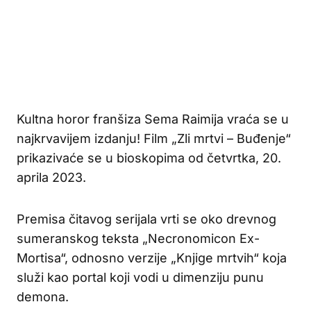
Kultna horor franšiza Sema Raimija vraća se u
najkrvavijem izdanju! Film „Zli mrtvi – Buđenje“
prikazivaće se u bioskopima od četvrtka, 20.
aprila 2023.
Premisa čitavog serijala vrti se oko drevnog
sumeranskog teksta „Necronomicon Ex-
Mortisa“, odnosno verzije „Knjige mrtvih“ koja
služi kao portal koji vodi u dimenziju punu
demona.