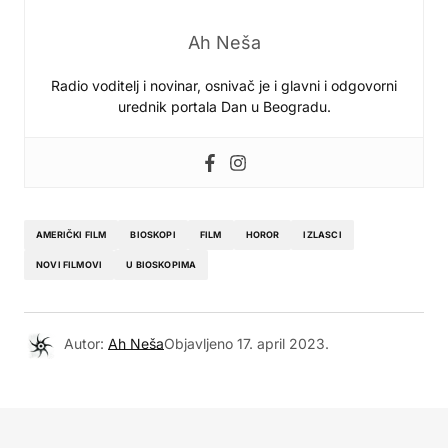
Ah Neša
Radio voditelj i novinar, osnivač je i glavni i odgovorni
urednik portala Dan u Beogradu.
AMERIČKI FILM
BIOSKOPI
FILM
HOROR
IZLASCI
NOVI FILMOVI
U BIOSKOPIMA
Autor:
Ah Neša
Objavljeno
17. april 2023.