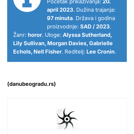
Početak prikazivanja:
20.
april 2023
. Dužina trajanja:
97 minuta
. Država i godina
proizvodnje:
SAD / 2023
.
Žanr:
horor
. Uloge:
Alyssa Sutherland,
Lily Sullivan, Morgan Davies, Gabrielle
Echols, Nell Fisher
. Reditelj:
Lee Cronin
.
(danubeogradu.rs)