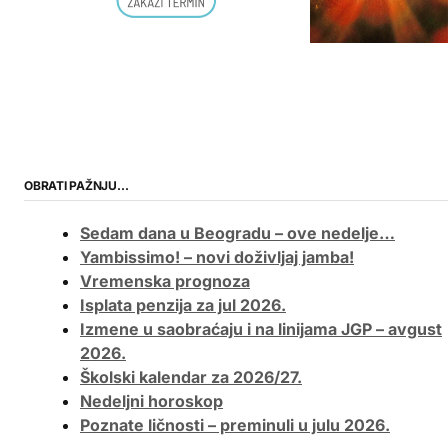
OBRATI PAŽNJU…
Sedam dana u Beogradu – ove nedelje…
Yambissimo! – novi doživljaj jamba!
Vremenska prognoza
Isplata penzija za jul 2026.
Izmene u saobraćaju i na linijama JGP – avgust
2026.
Školski kalendar za 2026/27.
Nedeljni horoskop
Poznate ličnosti – preminuli u julu 2026.