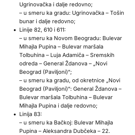
Ugrinovačka i dalje redovno;
– u smeru ka gradu: Ugrinovačka – Tošin
bunar i dalje redovno;
Linije 82, 610 i 611:
– u smeru ka Novom Beogradu: Bulevar
Mihajla Pupina – Bulevar maršala
Tolbuhina – Luja Adamiča – Sremskih
odreda – General Ždanova – „Novi
Beograd (Paviljoni)“;
– u smeru ka gradu, od okretnice „Novi
Beograd (Paviljoni)“: General Ždanova –
Bulevar maršala Tolbuhina – Bulevar
Mihajla Pupina i dalje redovno;
Linija 83:
– u smeru ka Bačkoj: Bulevar Mihajla
Pupina – Aleksandra Dubčeka – 22.