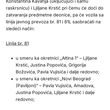
Konstantina Kavafija (uključujući i samu
raskrsnicu) i Ljiljane Krstić pri čemu će doći do
zatvaranja predmetne deonice, pa će vozila sa
linija javnog prevoza br. 81 i 81L saobraćati na
sledeći način:
Linija br. 81
u smeru ka okretnici „Altina 1“ – Ljiljane
Krstić, Justina Popovića, Grigorija
Božovića, Pavla Vujisića i dalje redovno;
u smeru ka okretnici „Novi Beograd
(Paviljoni)“ – Pavla Vujisića, Amadova,
Justina Popovića, Ljiljane Krstić i dalje
redovno;