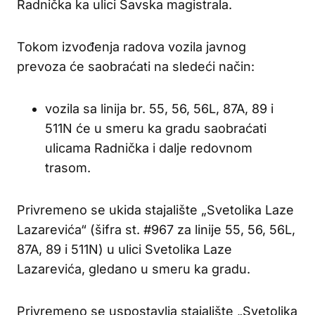
Radnička ka ulici Savska magistrala.
Tokom izvođenja radova vozila javnog
prevoza će saobraćati na sledeći način:
vozila sa linija br. 55, 56, 56L, 87A, 89 i
511N će u smeru ka gradu saobraćati
ulicama Radnička i dalje redovnom
trasom.
Privremeno se ukida stajalište „Svetolika Laze
Lazarevića“ (šifra st. #967 za linije 55, 56, 56L,
87A, 89 i 511N) u ulici Svetolika Laze
Lazarevića, gledano u smeru ka gradu.
Privremeno se uspostavlja stajalište „Svetolika