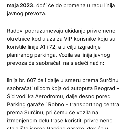
maja 2023.
doći će do promena u radu linija
javnog prevoza.
Radovi podrazumevaju ukidanje privremene
okretnice kod ulaza za VIP korisnike koju su
koristile linije A1 i 72, a u cilju izgradnje
planiranog parkinga. Vozila sa linija javnog
prevoza će saobraćati na sledeći način:
linija br. 607 će i dalje u smeru prema Surčinu
saobraćati ulicom koja od autoputa Beograd –
Šid vodi ka Aerodromu, dalje desno pored
Parking garaže i Robno – transportnog centra
prema Surčinu, pri čemu će vozila na
izmenjenom delu trase koristiti privremeno
stajalište ispred Parking garaže, dok će u