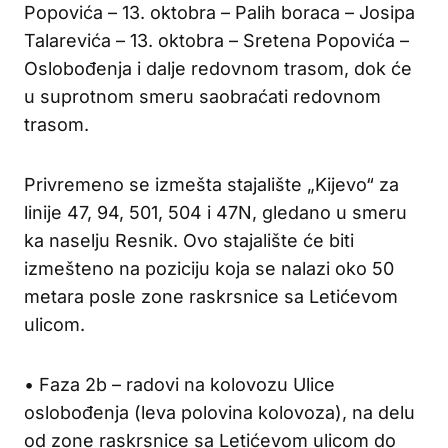
Popovića – 13. oktobra – Palih boraca – Josipa
Talarevića – 13. oktobra – Sretena Popovića –
Oslobođenja i dalje redovnom trasom, dok će
u suprotnom smeru saobraćati redovnom
trasom.
Privremeno se izmešta stajalište „Kijevo“ za
linije 47, 94, 501, 504 i 47N, gledano u smeru
ka naselju Resnik. Ovo stajalište će biti
izmešteno na poziciju koja se nalazi oko 50
metara posle zone raskrsnice sa Letićevom
ulicom.
• Faza 2b – radovi na kolovozu Ulice
oslobođenja (leva polovina kolovoza), na delu
od zone raskrsnice sa Letićevom ulicom do