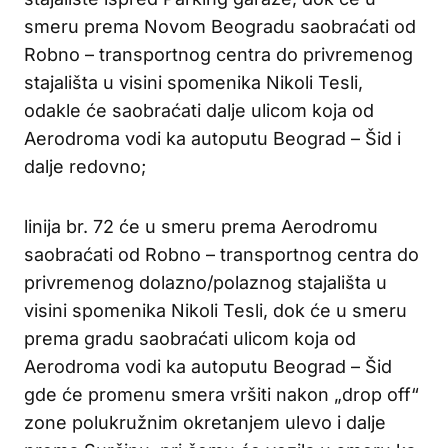
smeru prema Novom Beogradu saobraćati od
Robno – transportnog centra do privremenog
stajališta u visini spomenika Nikoli Tesli,
odakle će saobraćati dalje ulicom koja od
Aerodroma vodi ka autoputu Beograd – Šid i
dalje redovno;
linija br. 72 će u smeru prema Aerodromu
saobraćati od Robno – transportnog centra do
privremenog dolazno/polaznog stajališta u
visini spomenika Nikoli Tesli, dok će u smeru
prema gradu saobraćati ulicom koja od
Aerodroma vodi ka autoputu Beograd – Šid
gde će promenu smera vršiti nakon „drop off“
zone polukružnim okretanjem ulevo i dalje