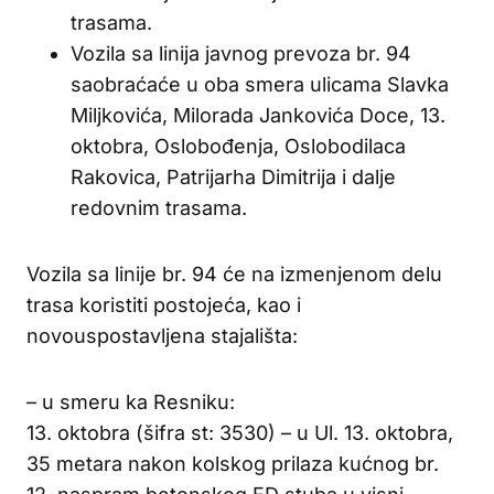
trasama.
Vozila sa linija javnog prevoza br. 94
saobraćaće u oba smera ulicama Slavka
Miljkovića, Milorada Jankovića Doce, 13.
oktobra, Oslobođenja, Oslobodilaca
Rakovica, Patrijarha Dimitrija i dalje
redovnim trasama.
Vozila sa linije br. 94 će na izmenjenom delu
trasa koristiti postojeća, kao i
novouspostavljena stajališta:
– u smeru ka Resniku:
13. oktobra (šifra st: 3530) – u Ul. 13. oktobra,
35 metara nakon kolskog prilaza kućnog br.