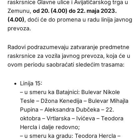
raskrsnice Glavne ulice i Avijatičarskog trga u
Zemunu,
od 20. (4.00) do 22. maja 2023.
(4.00)
, doći će do promena u radu linija javnog
prevoza.
Radovi podrazumevaju zatvaranje predmetne
raskrsnice za vozila javnog prevoza, koja će u
ovom periodu saobraćati sledećim trasama:
Linija 15:
– u smeru ka Batajnici: Bulevar Nikole
Tesle – Džona Kenedija – Bulevar Mihajla
Pupina – Aleksandra Dubčeka – 22.
oktobra – Vrtlarska – Ivićeva – Teodora
Hercla i dalje redovno;
– u smeru ka gradu: Teodora Hercla –