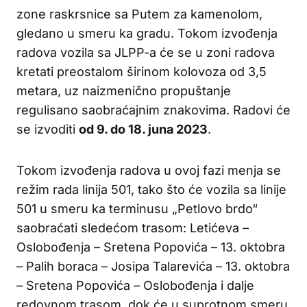
zone raskrsnice sa Putem za kamenolom,
gledano u smeru ka gradu. Tokom izvođenja
radova vozila sa JLPP-a će se u zoni radova
kretati preostalom širinom kolovoza od 3,5
metara, uz naizmenično propuštanje
regulisano saobraćajnim znakovima. Radovi će
se izvoditi
od 9. do 18. juna 2023
.
Tokom izvođenja radova u ovoj fazi menja se
režim rada linija 501, tako što će vozila sa linije
501 u smeru ka terminusu „Petlovo brdo“
saobraćati sledećom trasom: Letićeva –
Oslobođenja – Sretena Popovića – 13. oktobra
– Palih boraca – Josipa Talarevića – 13. oktobra
– Sretena Popovića – Oslobođenja i dalje
redovnom trasom, dok će u suprotnom smeru