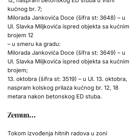
12, naspram betonskog ED stuba u visni
kućnog br. 7;
Milorada Jankovića Doce (šifra st: 3648) – u
Ul. Slavka Miljkovića ispred objekta sa kućnim
brojem 12
– u smeru ka gradu:
Milorada Jankovića Doce (šifra st: 3649) – u
Ul. Slavka Miljkovića ispred objekta sa kućnim
brojem;
13. oktobra (šifra st: 3519) – u Ul. 13. oktobra,
naspram kolskog prilaza kućnog br. 12, 18
metara nakon betonskog ED stuba.
Zemun…
Tokom izvođenja hitnih radova u zoni