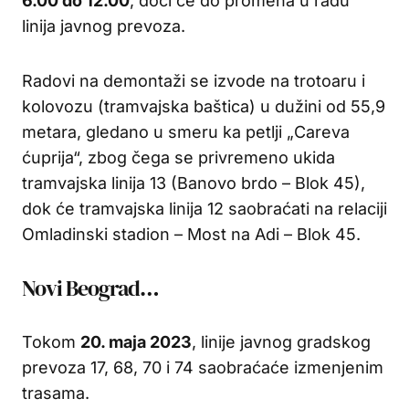
6.00 do 12.00
, doći će do promena u radu
linija javnog prevoza.
Radovi na demontaži se izvode na trotoaru i
kolovozu (tramvajska baštica) u dužini od 55,9
metara, gledano u smeru ka petlji „Careva
ćuprija“, zbog čega se privremeno ukida
tramvajska linija 13 (Banovo brdo – Blok 45),
dok će tramvajska linija 12 saobraćati na relaciji
Omladinski stadion – Most na Adi – Blok 45.
Novi Beograd…
Tokom
20. maja 2023
, linije javnog gradskog
prevoza 17, 68, 70 i 74 saobraćaće izmenjenim
trasama.