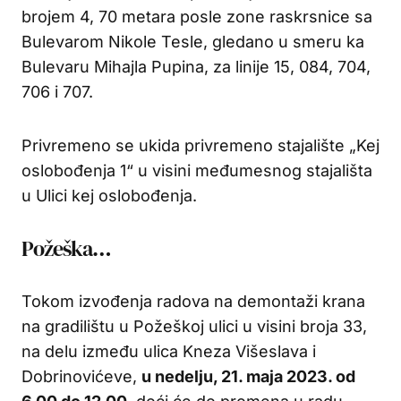
brojem 4, 70 metara posle zone raskrsnice sa
Bulevarom Nikole Tesle, gledano u smeru ka
Bulevaru Mihajla Pupina, za linije 15, 084, 704,
706 i 707.
Privremeno se ukida privremeno stajalište „Kej
oslobođenja 1“ u visini međumesnog stajališta
u Ulici kej oslobođenja.
Požeška…
Tokom izvođenja radova na demontaži krana
na gradilištu u Požeškoj ulici u visini broja 33,
na delu između ulica Kneza Višeslava i
Dobrinovićeve,
u nedelju, 21. maja 2023. od