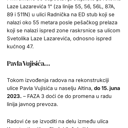
Laze Lazarevića 1“ (za linije 55, 56, 56L, 87A,
89 i 511N) u ulici Radnička na ED stub koji se
nalazi oko 55 metara posle pešačkog prelaza
koji se nalazi ispred zone raskrsnice sa ulicom
Svetolika Laze Lazarevića, odnosno ispred
kućnog 47.
Pavla Vujisića…
Tokom izvođenja radova na rekonstrukciji
ulice Pavla Vujisića u naselju Altina,
do 15. juna
2023.
– FAZA 3 doći će do promena u radu
linija javnog prevoza.
Radovi će se izvoditi na delu između ulica