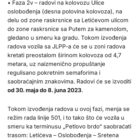
• Faza 2v – radovi na kolovozu Ulice
oslobođenja (desna polovina kolovoza), na
delu od zone raskrsnice sa Letićevom ulicom
do zone raskrsnice sa Putem za kamenolom,
gledano u smeru ka gradu. Tokom izvođenja
radova vozila sa JLPP-a će se u zoni radova
kretati preostalom širinom kolovoza od 4,7
metara, uz naizmenično propuštanje
regulisano pokretnim semaforima i
saobraćajnim znakovima. Radovi će se izvoditi
od 30. maja do 8. juna 2023
.
Tokom izvođenja radova u ovoj fazi, menja se
režim rada linije 501, i to tako što će vozila u
smeru ka terminusu „Petlovo brdo“ saobraćati
trasom: Letićeva – Oslobođenja – Sretena