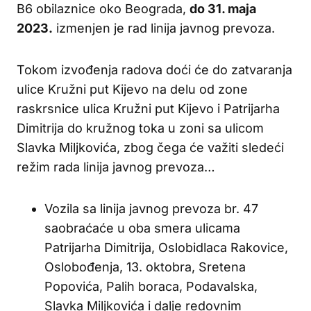
B6 obilaznice oko Beograda,
do 31. maja
2023.
izmenjen je rad linija javnog prevoza.
Tokom izvođenja radova doći će do zatvaranja
ulice Kružni put Kijevo na delu od zone
raskrsnice ulica Kružni put Kijevo i Patrijarha
Dimitrija do kružnog toka u zoni sa ulicom
Slavka Miljkovića, zbog čega će važiti sledeći
režim rada linija javnog prevoza…
Vozila sa linija javnog prevoza br. 47
saobraćaće u oba smera ulicama
Patrijarha Dimitrija, Oslobidlaca Rakovice,
Oslobođenja, 13. oktobra, Sretena
Popovića, Palih boraca, Podavalska,
Slavka Miljkovića i dalje redovnim