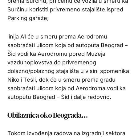
prema Surčinu, pri čemu će vozila u smeru ka
Surčinu koristiti privremeno stajalište ispred
Parking garaže;
linija A1 će u smeru prema Aerodromu
saobraćati ulicom koja od autoputa Beograd –
Šid vodi ka Aerodromu pored Muzeja
vazduhoplovstva do privremenog
dolazno/polaznog stajališta u visini spomenika
Nikoli Tesli, dok će u smeru prema gradu
saobraćati ulicom koja od Aerodroma vodi ka
autoputu Beograd – Šid i dalje redovno.
Obilaznica oko Beograda…
Tokom izvođenja radova na izgradnji sektora