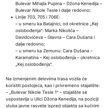
Bulevar Mihajla Pupina – Džona Kenedija –
Bulevar Nikole Tesle i dalje redovno;
Linije 703, 705 i 706E:
– u smeru ka Batajnici, od okretnice „Kej
oslobođenja“: Marka Nikolića –
Davidovićeva – Glavna – Cara Dušana i
dalje redovno;
– u smeru ka Zemunu: Cara Dušana –
Karamatina – Kej oslobođenja – okretnica
„Kej oslobođenja“.
Na izmenjenim delovima trasa vozila će
koristiti postojeća, kao i privremeno stajalište:
– „Bulevar Nikole Tesle 1“ – stajalište se
uspostavlja u Ulici Džona Kenedija, na poziciji
stuba javne rasvete ispred objekta sa kućnim