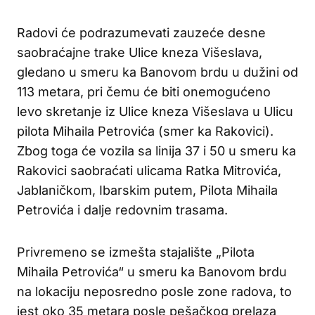
Radovi će podrazumevati zauzeće desne
saobraćajne trake Ulice kneza Višeslava,
gledano u smeru ka Banovom brdu u dužini od
113 metara, pri čemu će biti onemogućeno
levo skretanje iz Ulice kneza Višeslava u Ulicu
pilota Mihaila Petrovića (smer ka Rakovici).
Zbog toga će vozila sa linija 37 i 50 u smeru ka
Rakovici saobraćati ulicama Ratka Mitrovića,
Jablaničkom, Ibarskim putem, Pilota Mihaila
Petrovića i dalje redovnim trasama.
Privremeno se izmešta stajalište „Pilota
Mihaila Petrovića“ u smeru ka Banovom brdu
na lokaciju neposredno posle zone radova, to
jest oko 35 metara posle pešačkog prelaza