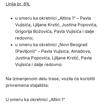
Linija br. 81L
u smeru ka okretnici „Altina 1“ – Pavla
Vujisića, Ljiljane Krstić, Justina Popovića,
Grigorija Božovića, Pavla Vujisića i dalje
redovno;
u smeru ka okretnici „Novi Beograd
(Paviljoni)“ – Pavla Vujisića, Amadova,
Justina Popovića, Ljiljane Krstić, Pavla
Vujisića i dalje redovno.
Na izmenjenom delu trase, vozila će koristiti
privremena stajališta:
U smeru ka okretnici „Altini 1“