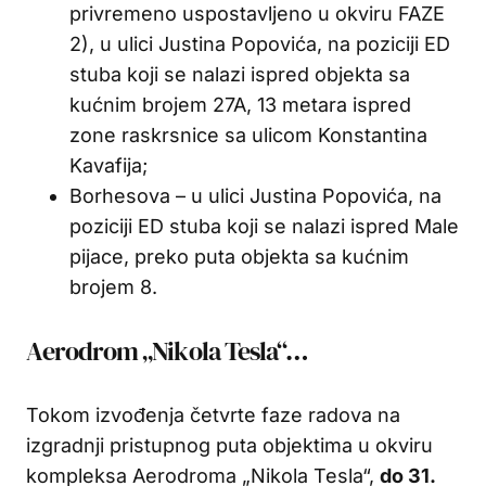
privremeno uspostavljeno u okviru FAZE
2), u ulici Justina Popovića, na poziciji ED
stuba koji se nalazi ispred objekta sa
kućnim brojem 27A, 13 metara ispred
zone raskrsnice sa ulicom Konstantina
Kavafija;
Borhesova – u ulici Justina Popovića, na
poziciji ED stuba koji se nalazi ispred Male
pijace, preko puta objekta sa kućnim
brojem 8.
Aerodrom „Nikola Tesla“…
Tokom izvođenja četvrte faze radova na
izgradnji pristupnog puta objektima u okviru
kompleksa Aerodroma „Nikola Tesla“,
do 31.