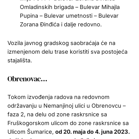
Omladinskih brigada – Bulevar Mihajla
Pupina – Bulevar umetnosti – Bulevar
Zorana Đinđića i dalje redovno.
Vozila javnog gradskog saobraćaja će na
izmenjenom delu trase koristiti sva postojeća
stajališta.
Obrenovac…
Tokom izvođenja radova na redovnom
održavanju u Nemanjinoj ulici u Obrenovcu –
faza 2, na delu od zone raskrsnice sa
Fruškogorskom ulicom do zone raskrsnice sa
Ulicom Šumarice,
od 20. maja do 4. juna 2023.