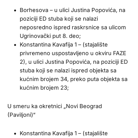
Borhesova – u ulici Justina Popovića, na
poziciji ED stuba koji se nalazi
neposredno ispred raskrsnice sa ulicom
Ugrinovački put 8. deo;
Konstantina Kavafija 1 – (stajalište
privremeno uspostavljeno u okviru FAZE
2), u ulici Justina Popovića, na poziciji ED
stuba koji se nalazi ispred objekta sa
kućnim brojem 34, preko puta objekta sa
kućnim brojem 23;
U smeru ka okretnici „Novi Beograd
(Paviljoni)“
Konstantina Kavafija 1 – (stajalište