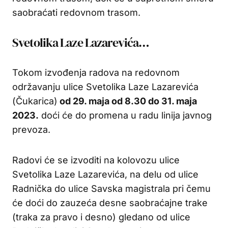
saobraćati redovnom trasom.
Svetolika Laze Lazarevića…
Tokom izvođenja radova na redovnom
održavanju ulice Svetolika Laze Lazarevića
(Čukarica)
od 29. maja od 8.30 do 31. maja
2023.
doći će do promena u radu linija javnog
prevoza.
Radovi će se izvoditi na kolovozu ulice
Svetolika Laze Lazarevića, na delu od ulice
Radnička do ulice Savska magistrala pri čemu
će doći do zauzeća desne saobraćajne trake
(traka za pravo i desno) gledano od ulice