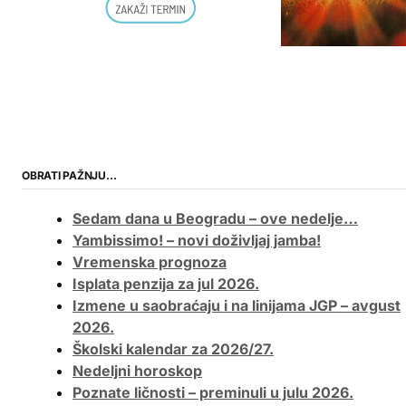
OBRATI PAŽNJU…
Sedam dana u Beogradu – ove nedelje…
Yambissimo! – novi doživljaj jamba!
Vremenska prognoza
Isplata penzija za jul 2026.
Izmene u saobraćaju i na linijama JGP – avgust
2026.
Školski kalendar za 2026/27.
Nedeljni horoskop
Poznate ličnosti – preminuli u julu 2026.