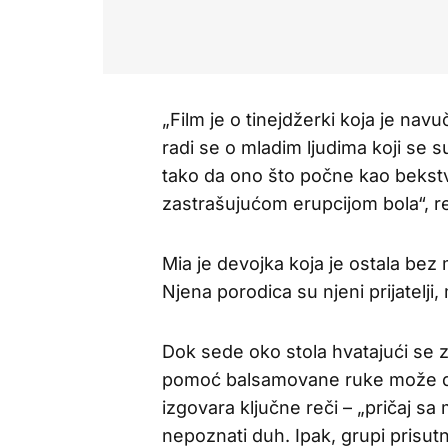
„Film je o tinejdžerki koja je nav
radi se o mladim ljudima koji se 
tako da ono što počne kao bekstv
zastrašujućom erupcijom bola“, re
Mia je devojka koja je ostala bez
Njena porodica su njeni prijatelj
Dok sede oko stola hvatajući se z
pomoć balsamovane ruke može da 
izgovara ključne reči – „pričaj s
nepoznati duh. Ipak, grupi prisut