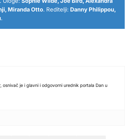
. Uloge:
Sophie Wilde, Joe Bird, Alexandra
ji, Miranda Otto
. Reditelji:
Danny Philippou,
u
.
r, osnivač je i glavni i odgovorni urednik portala Dan u