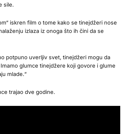
 sile.
mnom“ iskren film o tome kako se tinejdžeri nose
alaženju izlaza iz onoga što ih čini da se
o potpuno uverljiv svet, tinejdžeri mogu da
 Imamo glumce tinejdžere koji govore i glume
raju mlade.“
mce trajao dve godine.