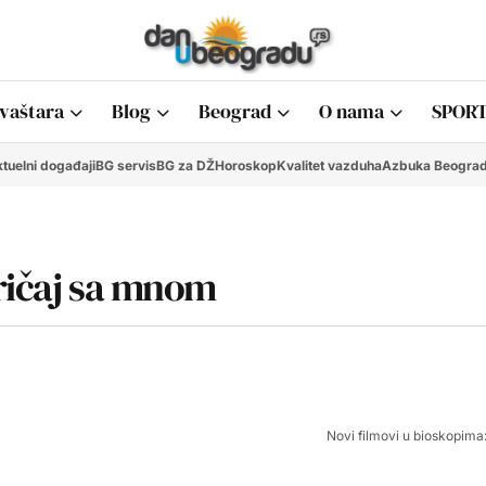
vaštara
Blog
Beograd
O nama
SPORT
tuelni događaji
BG servis
BG za DŽ
Horoskop
Kvalitet vazduha
Azbuka Beogra
Pričaj sa mnom
Novi filmovi u bioskopima