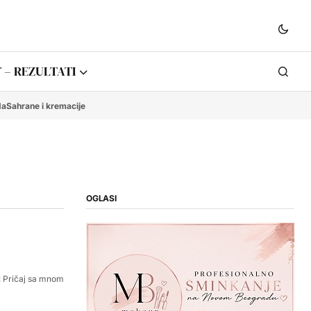
 – REZULTATI
da
Sahrane i kremacije
OGLASI
: Pričaj sa mnom