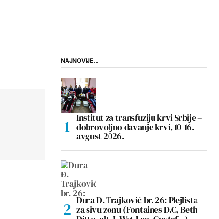
NAJNOVIJE...
Institut za transfuziju krvi Srbije –
dobrovoljno davanje krvi, 10-16.
avgust 2026.
Đura Đ. Trajković br. 26: Plejlista
za sivu zonu (Fontaines D.C, Beth
Ditto, alt-J, Wet Leg, Gustaf…)