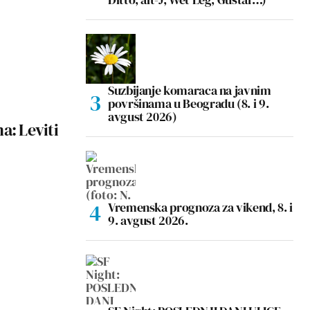
Suzbijanje komaraca na javnim
površinama u Beogradu (8. i 9.
avgust 2026)
a: Leviti
Vremenska prognoza za vikend, 8. i
9. avgust 2026.