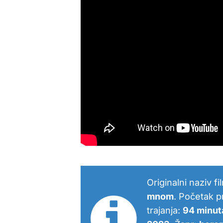
Originalni naziv f
mnom
. Početak p
trajanja:
94 minut