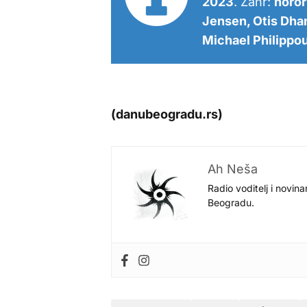
2023
. Žanr:
horor
Jensen, Otis Dhan
Michael Philippo
(danubeogradu.rs)
Ah Neša
Radio voditelj i novina
Beogradu.