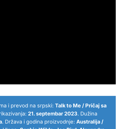
ilma i prevod na srpski:
Talk to Me / Pričaj sa
rikazivanja:
21. septembar 2023
. Dužina
a
. Država i godina proizvodnje:
Australija /