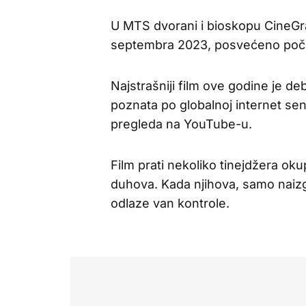
U MTS dvorani i bioskopu CineGra
septembra 2023, posvećeno počet
Najstrašniji film ove godine je de
poznata po globalnoj internet senz
pregleda na YouTube-u.
Film prati nekoliko tinejdžera ok
duhova. Kada njihova, samo naizg
odlaze van kontrole.