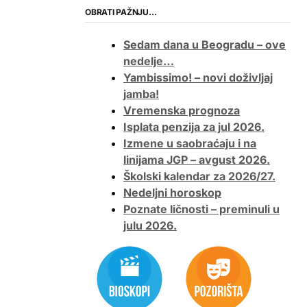
OBRATI PAŽNJU…
Sedam dana u Beogradu – ove
nedelje…
Yambissimo! – novi doživljaj
jamba!
Vremenska prognoza
Isplata penzija za jul 2026.
Izmene u saobraćaju i na
linijama JGP – avgust 2026.
Školski kalendar za 2026/27.
Nedeljni horoskop
Poznate ličnosti – preminuli u
julu 2026.