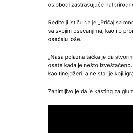
oslobodi zastrašujuće natprirodne
Reditelji ističu da je „Pričaj sa 
sa svojim osećanjima, kao i o pron
osećaju loše.
„Naša polazna tačka je da stvorim
osete kada je nešto izveštačeno.
kao tinejdžeri, a ne starije koji ig
Zanimljivo je da je kasting za glu