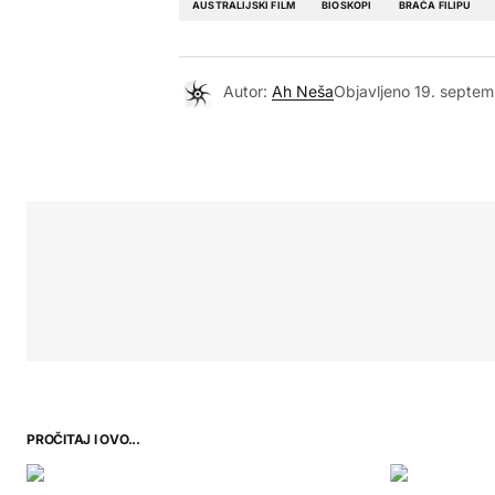
AUSTRALIJSKI FILM
BIOSKOPI
BRAĆA FILIPU
Autor:
Ah Neša
Objavljeno
19. septem
PROČITAJ I OVO...