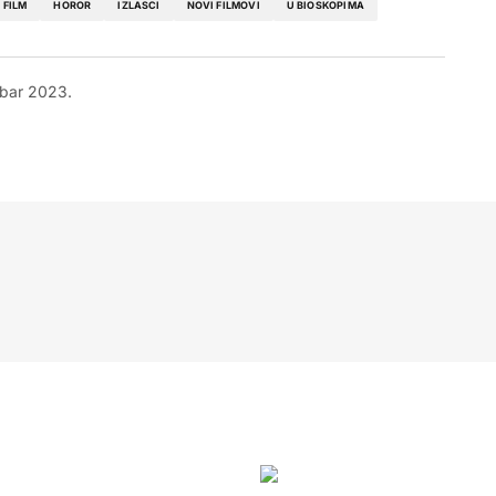
FILM
HOROR
IZLASCI
NOVI FILMOVI
U BIOSKOPIMA
bar 2023.