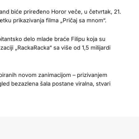
nd biće priređeno Horor veče, u četvrtak, 21.
ku prikazivanja filma „Pričaj sa mnom“.
bitantsko delo mlade braće Filipu koja su
aciji „RackaRacka“ sa više od 1,5 milijardi
upiranih novom zanimacijom – prizivanjem
led bezazlena šala postane viralna, stvari