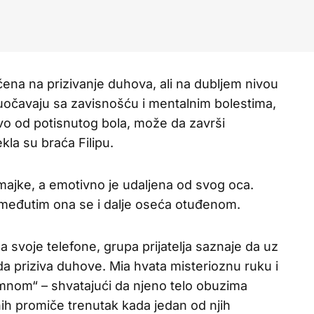
učena na prizivanje duhova, ali na dubljem nivou
suočavaju sa zavisnošću i mentalnim bolestima,
o od potisnutog bola, može da završi
kla su braća Filipu.
 majke, a emotivno je udaljena od svog oca.
i, međutim ona se i dalje oseća otuđenom.
a svoje telefone, grupa prijatelja saznaje da uz
priziva duhove. Mia hvata misterioznu ruku i
a mnom“ – shvatajući da njeno telo obuzima
nih promiče trenutak kada jedan od njih