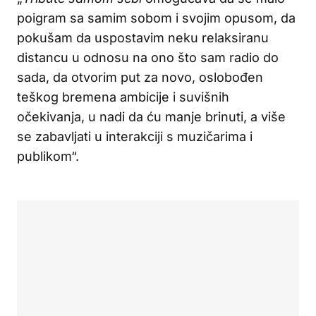
poigram sa samim sobom i svojim opusom, da
pokušam da uspostavim neku relaksiranu
distancu u odnosu na ono što sam radio do
sada, da otvorim put za novo, oslobođen
teškog bremena ambicije i suvišnih
očekivanja, u nadi da ću manje brinuti, a više
se zabavljati u interakciji s muzičarima i
publikom“.