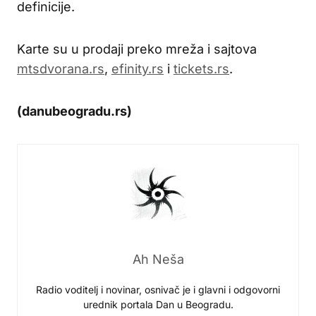
definicije.
Karte su u prodaji preko mreža i sajtova
mtsdvorana.rs
,
efinity.rs
i
tickets.rs
.
(danubeogradu.rs)
Ah Neša
Radio voditelj i novinar, osnivač je i glavni i odgovorni
urednik portala Dan u Beogradu.