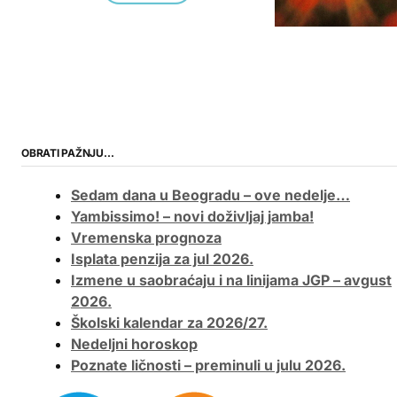
OBRATI PAŽNJU…
Sedam dana u Beogradu – ove nedelje…
Yambissimo! – novi doživljaj jamba!
Vremenska prognoza
Isplata penzija za jul 2026.
Izmene u saobraćaju i na linijama JGP – avgust
2026.
Školski kalendar za 2026/27.
Nedeljni horoskop
Poznate ličnosti – preminuli u julu 2026.