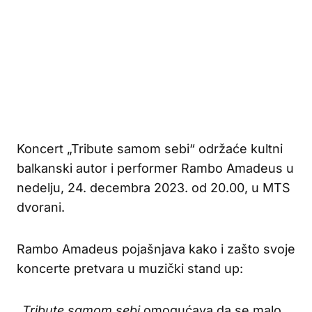
Koncert „Tribute samom sebi“ održaće kultni
balkanski autor i performer Rambo Amadeus u
nedelju, 24. decembra 2023. od 20.00, u MTS
dvorani.
Rambo Amadeus pojašnjava kako i zašto svoje
koncerte pretvara u muzički stand up:
„
Tribute samom sebi
omogućava da se malo