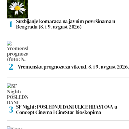
Suzbijanje komaraca na javnim površinama u
Beogradu (8. i 9. avgust 2026)
Vremenska prognoza za vikend, 8. i 9. avgust 2026.
SF Night: POSLEDNJI DANI ULICE HRASTOVA u
Concept Cinema i CineStar bioskopima