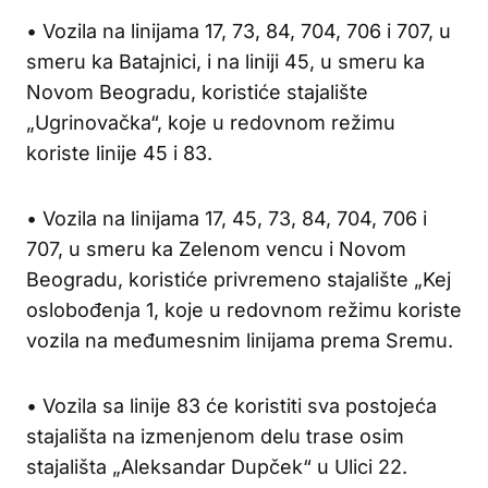
• Vozila na linijama 17, 73, 84, 704, 706 i 707, u
smeru ka Batajnici, i na liniji 45, u smeru ka
Novom Beogradu, koristiće stajalište
„Ugrinovačka“, koje u redovnom režimu
koriste linije 45 i 83.
• Vozila na linijama 17, 45, 73, 84, 704, 706 i
707, u smeru ka Zelenom vencu i Novom
Beogradu, koristiće privremeno stajalište „Kej
oslobođenja 1, koje u redovnom režimu koriste
vozila na međumesnim linijama prema Sremu.
• Vozila sa linije 83 će koristiti sva postojeća
stajališta na izmenjenom delu trase osim
stajališta „Aleksandar Dupček“ u Ulici 22.