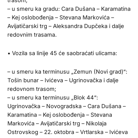
trasom;
– u smeru ka gradu: Cara Dušana – Karamatina
– Kej oslobođenja – Stevana Markovića –
Avijatičarski trg – Aleksandra Dupčeka i dalje
redovnim trasama.
• Vozila sa linije 45 će saobraćati ulicama:
– u smeru ka terminusu „Zemun (Novi grad)“:
Tošin bunar – Ivićeva – Ugrinovačka i dalje
redovnom trasom;
– u smeru ka terminusu „Blok 44“:
Ugrinovačka – Novogradska – Cara Dušana –
Karamatina – Kej oslobođenja – Stevana
Markovića – Avijatičarski trg – Nikolaja
Ostrovskog – 22. oktobra – Vrtlarska – Ivićeva