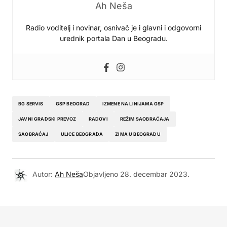
Ah Neša
Radio voditelj i novinar, osnivač je i glavni i odgovorni
urednik portala Dan u Beogradu.
BG SERVIS
GSP BEOGRAD
IZMENE NA LINIJAMA GSP
JAVNI GRADSKI PREVOZ
RADOVI
REŽIM SAOBRAĆAJA
SAOBRAĆAJ
ULICE BEOGRADA
ZIMA U BEOGRADU
Autor:
Ah Neša
Objavljeno
28. decembar 2023.