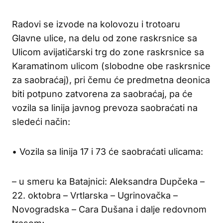
Radovi se izvode na kolovozu i trotoaru
Glavne ulice, na delu od zone raskrsnice sa
Ulicom avijatičarski trg do zone raskrsnice sa
Karamatinom ulicom (slobodne obe raskrsnice
za saobraćaj), pri čemu će predmetna deonica
biti potpuno zatvorena za saobraćaj, pa će
vozila sa linija javnog prevoza saobraćati na
sledeći način:
• Vozila sa linija 17 i 73 će saobraćati ulicama:
– u smeru ka Batajnici: Aleksandra Dupčeka –
22. oktobra – Vrtlarska – Ugrinovačka –
Novogradska – Cara Dušana i dalje redovnom