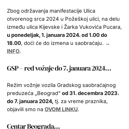
Zbog održavanja manifestacije Ulica
otvorenog srca 2024 u Požeškoj ulici, na delu
između ulica Kijevske i Žarka Vukovića Pucara,
u ponedeljak, 1. januara 2024. od 1.00 do
18.00
, doći će do izmena u saobraćaju. →
INFO
.
GSP – red vožnje do 7. januara 2024…
Režim vožnje vozila Gradskog saobraćajnog
preduzeća „Beograd“
od 31. decembra 2023.
do 7. januara 2024,
tj. za vreme praznika,
objavili smo na
OVOM LINKU
.
Centar Beograda…