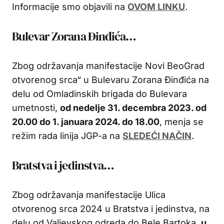
Informacije smo objavili na
OVOM LINKU
.
Bulevar Zorana Đinđića…
Zbog održavanja manifestacije Novi BeoGrad
otvorenog srca“ u Bulevaru Zorana Đinđića na
delu od Omladinskih brigada do Bulevara
umetnosti,
od nedelje 31. decembra 2023. od
20.00 do 1. januara 2024. do 18.00
, menja se
režim rada linija JGP-a na
SLEDEĆI NAČIN
.
Bratstva i jedinstva…
Zbog održavanja manifestacije Ulica
otvorenog srca 2024 u Bratstva i jedinstva, na
delu od Valjevskog odreda do Bele Bartoka,
u