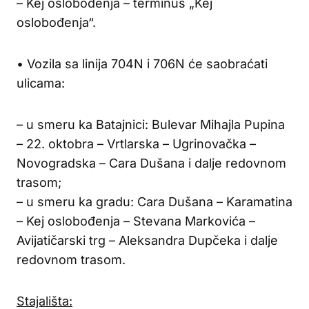
– Kej oslobođenja – terminus „Kej
oslobođenja“.
• Vozila sa linija 704N i 706N će saobraćati
ulicama:
– u smeru ka Batajnici: Bulevar Mihajla Pupina
– 22. oktobra – Vrtlarska – Ugrinovačka –
Novogradska – Cara Dušana i dalje redovnom
trasom;
– u smeru ka gradu: Cara Dušana – Karamatina
– Kej oslobođenja – Stevana Markovića –
Avijatičarski trg – Aleksandra Dupčeka i dalje
redovnom trasom.
Stajališta: