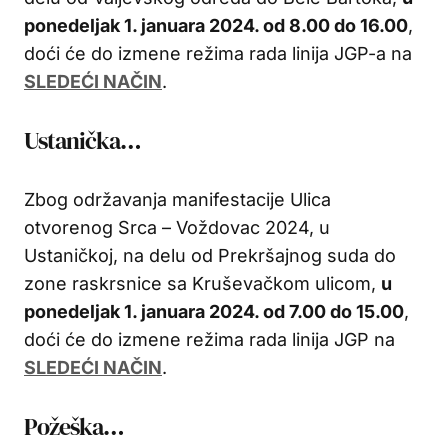
ponedeljak 1. januara 2024. od 8.00 do 16.00
,
doći će do izmene režima rada linija JGP-a na
SLEDEĆI NAČIN
.
Ustanička…
Zbog održavanja manifestacije Ulica
otvorenog Srca – Voždovac 2024, u
Ustaničkoj, na delu od Prekršajnog suda do
zone raskrsnice sa Kruševačkom ulicom,
u
ponedeljak 1. januara 2024. od 7.00 do 15.00
,
doći će do izmene režima rada linija JGP na
SLEDEĆI NAČIN
.
Požeška…