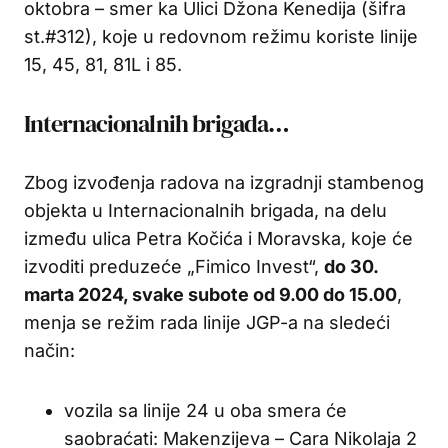
oktobra – smer ka Ulici Džona Kenedija (šifra
st.#312), koje u redovnom režimu koriste linije
15, 45, 81, 81L i 85.
Internacionalnih brigada…
Zbog izvođenja radova na izgradnji stambenog
objekta u Internacionalnih brigada, na delu
između ulica Petra Kočića i Moravska, koje će
izvoditi preduzeće „Fimico Invest“,
do 30.
marta 2024, svake subote od 9.00 do 15.00
,
menja se režim rada linije JGP-a na sledeći
način:
vozila sa linije 24 u oba smera će
saobraćati: Makenzijeva – Cara Nikolaja 2