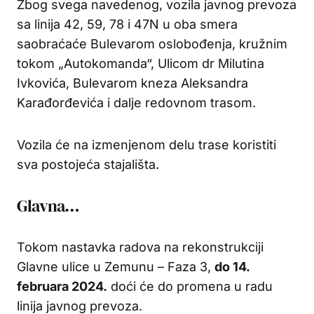
Zbog svega navedenog, vozila javnog prevoza
sa linija 42, 59, 78 i 47N u oba smera
saobraćaće Bulevarom oslobođenja, kružnim
tokom „Autokomanda“, Ulicom dr Milutina
Ivkovića, Bulevarom kneza Aleksandra
Karađorđevića i dalje redovnom trasom.
Vozila će na izmenjenom delu trase koristiti
sva postojeća stajališta.
Glavna…
Tokom nastavka radova na rekonstrukciji
Glavne ulice u Zemunu – Faza 3,
do 14.
februara 2024.
doći će do promena u radu
linija javnog prevoza.