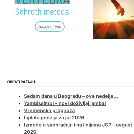
OBRATI PAŽNJU…
Sedam dana u Beogradu – ove nedelje…
Yambissimo! – novi doživljaj jamba!
Vremenska prognoza
Isplata penzija za jul 2026.
Izmene u saobraćaju i na linijama JGP – avgust
2026.