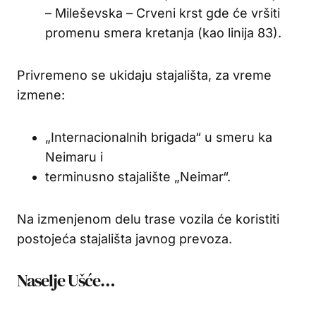
– Mileševska – Crveni krst gde će vršiti
promenu smera kretanja (kao linija 83).
Privremeno se ukidaju stajališta, za vreme
izmene:
„Internacionalnih brigada“ u smeru ka
Neimaru i
terminusno stajalište „Neimar“.
Na izmenjenom delu trase vozila će koristiti
postojeća stajališta javnog prevoza.
Naselje Ušće…