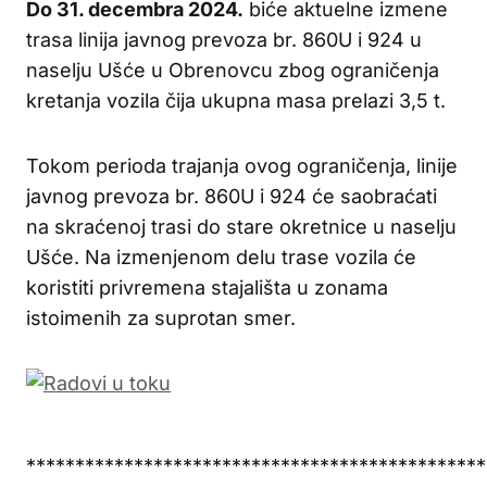
Do 31. decembra 2024.
biće aktuelne izmene
trasa linija javnog prevoza br. 860U i 924 u
naselju Ušće u Obrenovcu zbog ograničenja
kretanja vozila čija ukupna masa prelazi 3,5 t.
Tokom perioda trajanja ovog ograničenja, linije
javnog prevoza br. 860U i 924 će saobraćati
na skraćenoj trasi do stare okretnice u naselju
Ušće. Na izmenjenom delu trase vozila će
koristiti privremena stajališta u zonama
istoimenih za suprotan smer.
***********************************************