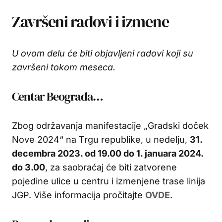
Završeni radovi i izmene
U ovom delu će biti objavljeni radovi koji su
završeni tokom meseca.
Centar Beograda…
Zbog održavanja manifestacije „Gradski doček
Nove 2024“ na Trgu republike, u nedelju,
31.
decembra 2023. od 19.00 do 1. januara 2024.
do 3.00
, za saobraćaj će biti zatvorene
pojedine ulice u centru i izmenjene trase linija
JGP. Više informacija pročitajte
OVDE
.