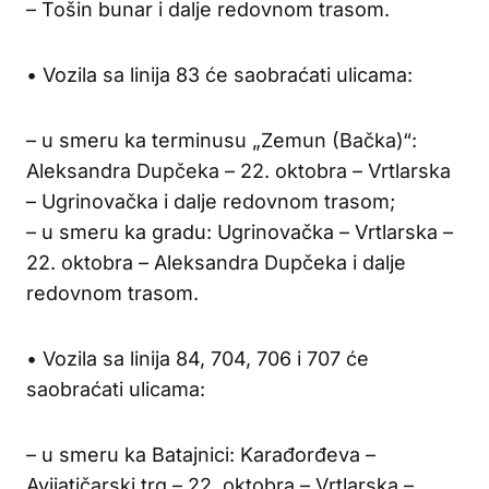
– Tošin bunar i dalje redovnom trasom.
• Vozila sa linija 83 će saobraćati ulicama:
– u smeru ka terminusu „Zemun (Bačka)“:
Aleksandra Dupčeka – 22. oktobra – Vrtlarska
– Ugrinovačka i dalje redovnom trasom;
– u smeru ka gradu: Ugrinovačka – Vrtlarska –
22. oktobra – Aleksandra Dupčeka i dalje
redovnom trasom.
• Vozila sa linija 84, 704, 706 i 707 će
saobraćati ulicama:
– u smeru ka Batajnici: Karađorđeva –
Avijatičarski trg – 22. oktobra – Vrtlarska –