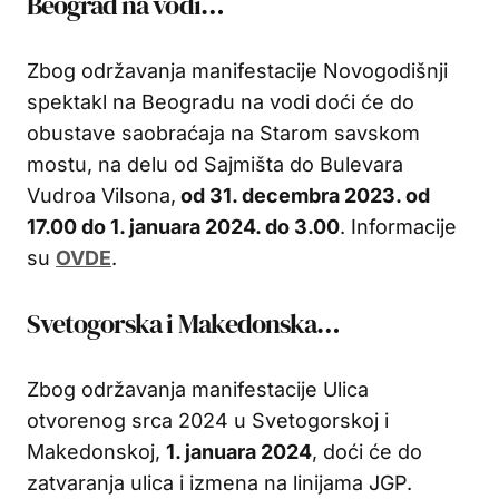
Beograd na vodi…
Zbog održavanja manifestacije Novogodišnji
spektakl na Beogradu na vodi doći će do
obustave saobraćaja na Starom savskom
mostu, na delu od Sajmišta do Bulevara
Vudroa Vilsona,
od 31. decembra 2023. od
17.00 do 1. januara 2024. do 3.00
. Informacije
su
OVDE
.
Svetogorska i Makedonska…
Zbog održavanja manifestacije Ulica
otvorenog srca 2024 u Svetogorskoj i
Makedonskoj,
1. januara 2024
, doći će do
zatvaranja ulica i izmena na linijama JGP.