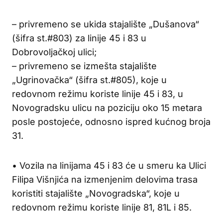
– privremeno se ukida stajalište „Dušanova“
(šifra st.#803) za linije 45 i 83 u
Dobrovoljačkoj ulici;
– privremeno se izmešta stajalište
„Ugrinovačka“ (šifra st.#805), koje u
redovnom režimu koriste linije 45 i 83, u
Novogradsku ulicu na poziciju oko 15 metara
posle postojeće, odnosno ispred kućnog broja
31.
• Vozila na linijama 45 i 83 će u smeru ka Ulici
Filipa Višnjića na izmenjenim delovima trasa
koristiti stajalište „Novogradska“, koje u
redovnom režimu koriste linije 81, 81L i 85.