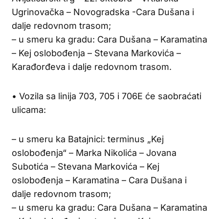
Ugrinovačka – Novogradska -Cara Dušana i
dalje redovnom trasom;
– u smeru ka gradu: Cara Dušana – Karamatina
– Kej oslobođenja – Stevana Markovića –
Karađorđeva i dalje redovnom trasom.
• Vozila sa linija 703, 705 i 706E će saobraćati
ulicama:
– u smeru ka Batajnici: terminus „Kej
oslobođenja“ – Marka Nikolića – Jovana
Subotića – Stevana Markovića – Kej
oslobođenja – Karamatina – Cara Dušana i
dalje redovnom trasom;
– u smeru ka gradu: Cara Dušana – Karamatina