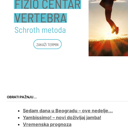
OBRATI PAŽNJU…
Sedam dana u Beogradu – ove nedelje…
Yambissimo! – novi doživljaj jamba!
Vremenska prognoza