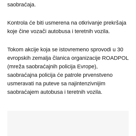
saobraćaja.
Kontrola će biti usmerena na otkrivanje prekršaja
koje čine vozači autobusa i teretnih vozila.
Tokom akcije koja se istovremeno sprovodi u 30
evropskih zemalja članica organizacije ROADPOL
(mreža saobraćajnih policija Evrope),
saobraćajna policija će patrole prvenstveno
usmeravati na puteve sa najintenzivnijim
saobraćajem autobusa i teretnih vozila.