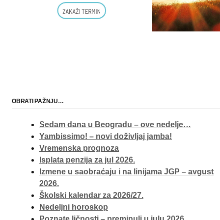
OBRATI PAŽNJU…
Sedam dana u Beogradu – ove nedelje…
Yambissimo! – novi doživljaj jamba!
Vremenska prognoza
Isplata penzija za jul 2026.
Izmene u saobraćaju i na linijama JGP – avgust
2026.
Školski kalendar za 2026/27.
Nedeljni horoskop
Poznate ličnosti – preminuli u julu 2026.