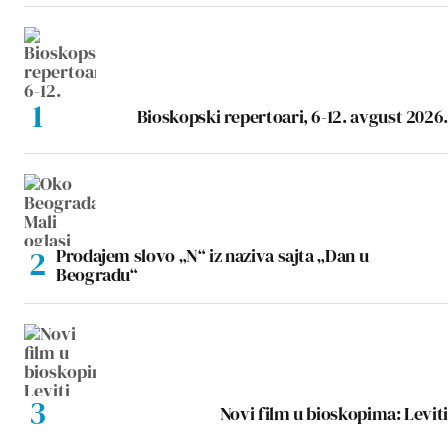
Bioskopski repertoari, 6-12. avgust 2026.
Prodajem slovo „N“ iz naziva sajta „Dan u
Beogradu“
Novi film u bioskopima: Leviti