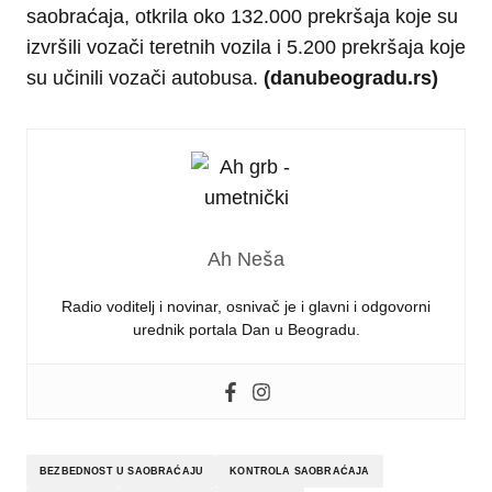
saobraćaja, otkrila oko 132.000 prekršaja koje su
izvršili vozači teretnih vozila i 5.200 prekršaja koje
su učinili vozači autobusa.
(danubeogradu.rs)
Ah Neša
Radio voditelj i novinar, osnivač je i glavni i odgovorni
urednik portala Dan u Beogradu.
BEZBEDNOST U SAOBRAĆAJU
KONTROLA SAOBRAĆAJA