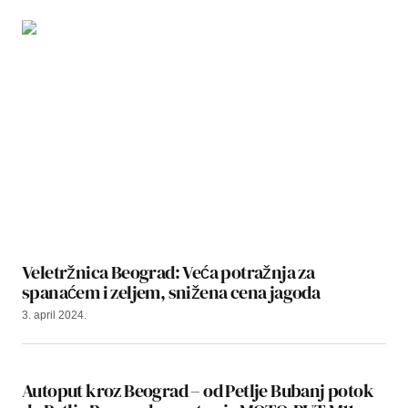
Veletržnica Beograd: Veća potražnja za
spanaćem i zeljem, snižena cena jagoda
3. april 2024.
Autoput kroz Beograd – od Petlje Bubanj potok