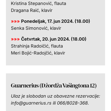
Kristina Stepanović, flauta
Dragana Raić, klavir
»»»
Ponedeljak, 17. jun 2024. (18.00)
Senka Simonović, klavir
»»»
Četvrtak, 20. jun 2024. (18.00)
Strahinja Radoičić, flauta
Meri Bojić-Radojčić, klavir
Guarnerius (Džordža Vašingtona 12)
Ulaz je slobodan uz obavezne rezervacije:
info@guarnerius.rs ili 066/8028-368.