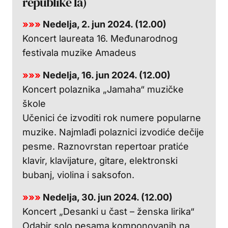
republike 1a)
»»»
Nedelja, 2. jun 2024. (12.00)
Koncert laureata 16. Međunarodnog
festivala muzike Amadeus
»»»
Nedelja, 16. jun 2024. (12.00)
Koncert polaznika „Jamaha“ muzičke
škole
Učenici će izvoditi rok numere popularne
muzike. Najmlađi polaznici izvodiće dečije
pesme. Raznovrstan repertoar pratiće
klavir, klavijature, gitare, elektronski
bubanj, violina i saksofon.
»»»
Nedelja, 30. jun 2024. (12.00)
Koncert „Desanki u čast – ženska lirika“
Odabir solo pesama komponovanih na