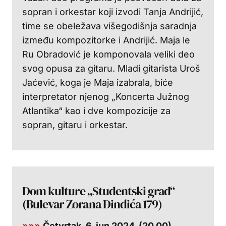
sopran i orkestar koji izvodi Tanja Andrijić,
time se obeležava višegodišnja saradnja
između kompozitorke i Andrijić. Maja le
Ru Obradović je komponovala veliki deo
svog opusa za gitaru. Mladi gitarista Uroš
Jaćević, koga je Maja izabrala, biće
interpretator njenog „Koncerta Južnog
Atlantika“ kao i dve kompozicije za
sopran, gitaru i orkestar.
Dom kulture „Studentski grad“
(Bulevar Zorana Đinđića 179)
»»»
Četvrtak, 6. jun 2024. (20.00)