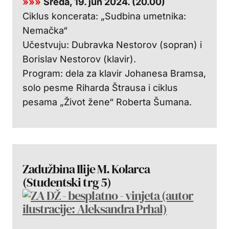
»»»
Sreda, 19. jun 2024. (20.00)
Ciklus koncerata: „Sudbina umetnika:
Nemačka“
Učestvuju: Dubravka Nestorov (sopran) i
Borislav Nestorov (klavir).
Program: dela za klavir Johanesa Bramsa,
solo pesme Riharda Štrausa i ciklus
pesama „Život žene“ Roberta Šumana.
Zadužbina Ilije M. Kolarca
(Studentski trg 5)