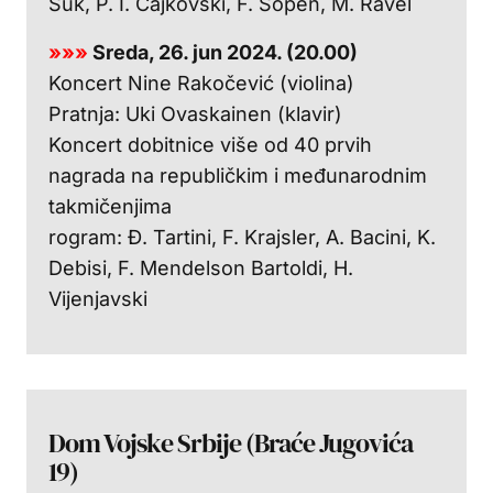
Suk, P. I. Čajkovski, F. Šopen, M. Ravel
»»»
Sreda, 26. jun 2024. (20.00)
Koncert Nine Rakočević (violina)
Pratnja: Uki Ovaskainen (klavir)
Koncert dobitnice više od 40 prvih
nagrada na republičkim i međunarodnim
takmičenjima
rogram: Đ. Tartini, F. Krajsler, A. Bacini, K.
Debisi, F. Mendelson Bartoldi, H.
Vijenjavski
Dom Vojske Srbije (Braće Jugovića
19)