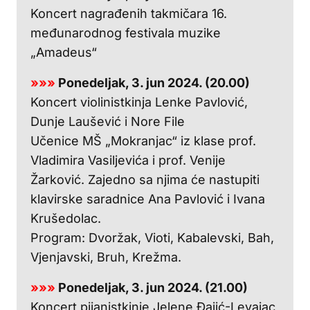
Koncert nagrađenih takmičara 16.
međunarodnog festivala muzike
„Amadeus“
»»»
Ponedeljak, 3. jun 2024. (20.00)
Koncert violinistkinja Lenke Pavlović,
Dunje Laušević i Nore File
Učenice MŠ „Mokranjac“ iz klase prof.
Vladimira Vasiljevića i prof. Venije
Žarković. Zajedno sa njima će nastupiti
klavirske saradnice Ana Pavlović i Ivana
Krušedolac.
Program: Dvoržak, Vioti, Kabalevski, Bah,
Vjenjavski, Bruh, Krežma.
»»»
Ponedeljak, 3. jun 2024. (21.00)
Koncert pijanistkinje Jelene Đajić-Levajac