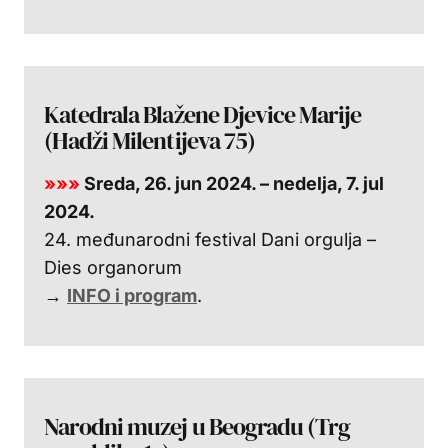
Katedrala Blažene Djevice Marije
(Hadži Milentijeva 75)
»»»
Sreda, 26. jun 2024. – nedelja, 7. jul
2024.
24. međunarodni festival Dani orgulja –
Dies organorum
→
INFO i program
.
Narodni muzej u Beogradu (Trg