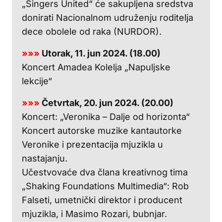
„Singers United“ će sakupljena sredstva
donirati Nacionalnom udruženju roditelja
dece obolele od raka (NURDOR).
»»»
Utorak, 11. jun 2024. (18.00)
Koncert Amadea Kolelja „Napuljske
lekcije“
»»»
Četvrtak, 20. jun 2024. (20.00)
Koncert: „Veronika – Dalje od horizonta“
Koncert autorske muzike kantautorke
Veronike i prezentacija mjuzikla u
nastajanju.
Učestvovaće dva člana kreativnog tima
„Shaking Foundations Multimedia“: Rob
Falseti, umetnički direktor i producent
mjuzikla, i Masimo Rozari, bubnjar.