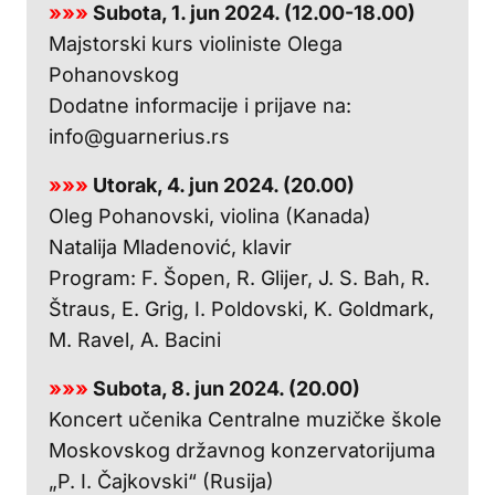
»»»
Subota, 1. jun 2024. (12.00-18.00)
Majstorski kurs violiniste Olega
Pohanovskog
Dodatne informacije i prijave na:
info@guarnerius.rs
»»»
Utorak, 4. jun 2024. (20.00)
Oleg Pohanovski, violina (Kanada)
Natalija Mladenović, klavir
Program: F. Šopen, R. Glijer, J. S. Bah, R.
Štraus, E. Grig, I. Poldovski, K. Goldmark,
M. Ravel, A. Bacini
»»»
Subota, 8. jun 2024. (20.00)
Koncert učenika Centralne muzičke škole
Moskovskog državnog konzervatorijuma
„P. I. Čajkovski“ (Rusija)