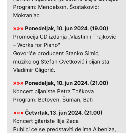
Program: Mendelson, Šostakovič;
Mokranjac
»»»
Ponedeljak, 10. jun 2024. (19.00)
Promocija CD izdanja „Vlastimir Trajković
– Works for Piano“
Govoriće producent Stanko Simić,
muzikolog Stefan Cvetković i pijanista
Vladimir Gligorić.
»»»
Ponedeljak, 10. jun 2024. (21.00)
Koncert pijaniste Petra Toškova
Program: Betoven, Šuman, Bah
»»»
Četvrtak, 13. jun 2024. (21.00)
Koncert gitariste Ilije Zeca
Publici će se predstaviti delima Albeniza,