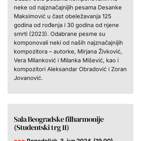
neke od najznačajnijih pesama Desanke
Maksimović u čast obeležavanja 125
godina od rođenja i 30 godina od njene
smrti (2023). Odabrane pesme su
komponovali neki od naših najznačajnijih
kompozitora – autorke, Mirjana Živković,
Vera Milanković i Milanka Mišević, kao i
kompozitori Aleksandar Obradović i Zoran
Jovanović.
Sala Beogradske filharmonije
(Studentski trg 11)
»»»
Ponedeljak, 3. jun 2024. (19.00)