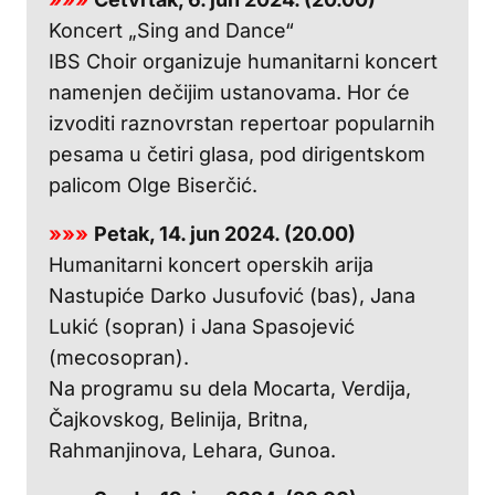
Koncert „Sing and Dance“
IBS Choir organizuje humanitarni koncert
namenjen dečijim ustanovama. Hor će
izvoditi raznovrstan repertoar popularnih
pesama u četiri glasa, pod dirigentskom
palicom Olge Biserčić.
»»»
Petak, 14. jun 2024. (20.00)
Humanitarni koncert operskih arija
Nastupiće Darko Jusufović (bas), Jana
Lukić (sopran) i Jana Spasojević
(mecosopran).
Na programu su dela Mocarta, Verdija,
Čajkovskog, Belinija, Britna,
Rahmanjinova, Lehara, Gunoa.