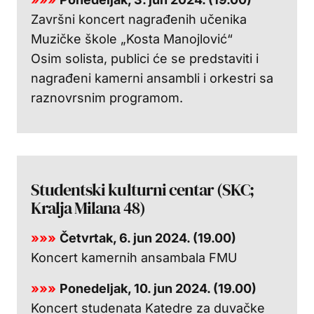
Završni koncert nagrađenih učenika
Muzičke škole „Kosta Manojlović“
Osim solista, publici će se predstaviti i
nagrađeni kamerni ansambli i orkestri sa
raznovrsnim programom.
Studentski kulturni centar (SKC;
Kralja Milana 48)
»»»
Četvrtak, 6. jun 2024. (19.00)
Koncert kamernih ansambala FMU
»»»
Ponedeljak, 10. jun 2024. (19.00)
Koncert studenata Katedre za duvačke