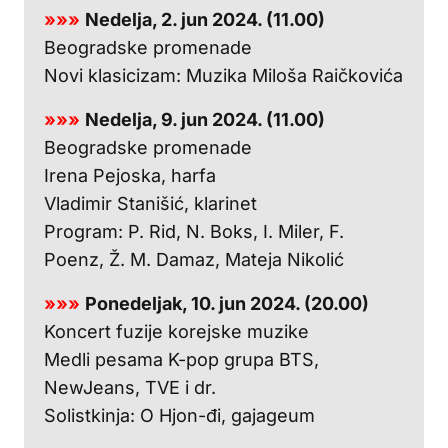
»»»
Nedelja, 2. jun 2024. (11.00)
Beogradske promenade
Novi klasicizam: Muzika Miloša Raičkovića
»»»
Nedelja, 9. jun 2024. (11.00)
Beogradske promenade
Irena Pejoska, harfa
Vladimir Stanišić, klarinet
Program: P. Rid, N. Boks, I. Miler, F.
Poenz, Ž. M. Damaz, Mateja Nikolić
»»»
Ponedeljak, 10. jun 2024. (20.00)
Koncert fuzije korejske muzike
Medli pesama K-pop grupa BTS,
NewJeans, TVE i dr.
Solistkinja: O Hjon-đi, gajageum