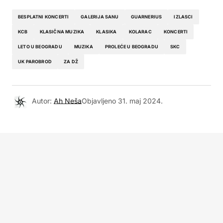
BESPLATNI KONCERTI
GALERIJA SANU
GUARNERIUS
IZLASCI
KCB
KLASIČNA MUZIKA
KLASIKA
KOLARAC
KONCERTI
LETO U BEOGRADU
MUZIKA
PROLEĆE U BEOGRADU
SKC
UK PAROBROD
ZA DŽ
Autor:
Ah Neša
Objavljeno
31. maj 2024.