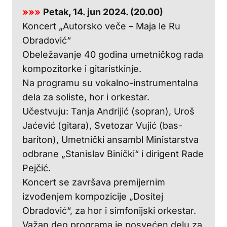
»»»
Petak, 14. jun 2024. (20.00)
Koncert „Autorsko veče – Maja le Ru
Obradović“
Obeležavanje 40 godina umetničkog rada
kompozitorke i gitaristkinje.
Na programu su vokalno-instrumentalna
dela za soliste, hor i orkestar.
Učestvuju: Tanja Andrijić (sopran), Uroš
Jaćević (gitara), Svetozar Vujić (bas-
bariton), Umetnički ansambl Ministarstva
odbrane „Stanislav Binički“ i dirigent Rade
Pejčić.
Koncert se završava premijernim
izvođenjem kompozicije „Dositej
Obradović“, za hor i simfonijski orkestar.
Važan deo programa je posvećen delu za