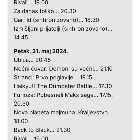
Rivali… 19.00
Za danas toliko… 20.30
Garfild (sinhronizovano)… 18.30
Izmišljeni prijatelji (sinhronizovano)…
14.45
Petak, 31. maj 2024.
Ubica… 20.45
Noćni čuvar: Demoni su večni… 21.10
Stranci: Prvo poglavlje… 19.15
Haikyu!! The Dumpster Battle… 17.30
Furioza: Pobesneli Maks saga… 17.15,
20.30
Nova planeta majmuna: Kraljevstvo…
18.00
Back to Black… 21.30
Rivali… 19.00