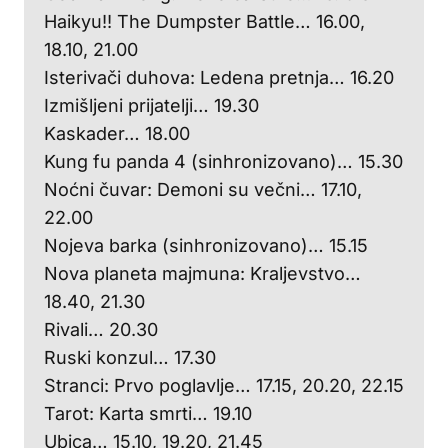
Haikyu!! The Dumpster Battle… 16.00,
18.10, 21.00
Isterivači duhova: Ledena pretnja… 16.20
Izmišljeni prijatelji… 19.30
Kaskader… 18.00
Kung fu panda 4 (sinhronizovano)… 15.30
Noćni čuvar: Demoni su večni… 17.10,
22.00
Nojeva barka (sinhronizovano)… 15.15
Nova planeta majmuna: Kraljevstvo…
18.40, 21.30
Rivali… 20.30
Ruski konzul… 17.30
Stranci: Prvo poglavlje… 17.15, 20.20, 22.15
Tarot: Karta smrti… 19.10
Ubica… 15.10, 19.20, 21.45