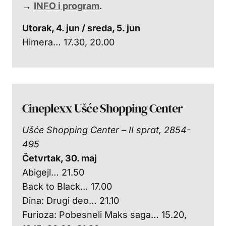
→
INFO i program
.
Utorak, 4. jun / sreda, 5. jun
Himera… 17.30, 20.00
Cineplexx Ušće Shopping Center
Ušće Shopping Center – II sprat, 2854-
495
Četvrtak, 30. maj
Abigejl… 21.50
Back to Black… 17.00
Dina: Drugi deo… 21.10
Furioza: Pobesneli Maks saga… 15.20,