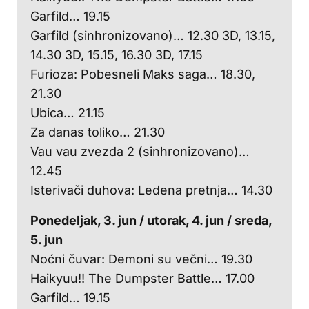
Garfild… 19.15
Garfild (sinhronizovano)… 12.30 3D, 13.15,
14.30 3D, 15.15, 16.30 3D, 17.15
Furioza: Pobesneli Maks saga… 18.30,
21.30
Ubica… 21.15
Za danas toliko… 21.30
Vau vau zvezda 2 (sinhronizovano)…
12.45
Isterivači duhova: Ledena pretnja… 14.30
Ponedeljak, 3. jun / u
torak, 4. jun / s
reda,
5. jun
Noćni čuvar: Demoni su večni… 19.30
Haikyuu!! The Dumpster Battle… 17.00
Garfild… 19.15