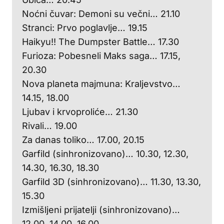
Noćni čuvar: Demoni su večni… 21.10
Stranci: Prvo poglavlje… 19.15
Haikyu!! The Dumpster Battle… 17.30
Furioza: Pobesneli Maks saga… 17.15,
20.30
Nova planeta majmuna: Kraljevstvo…
14.15, 18.00
Ljubav i krvoproliće… 21.30
Rivali… 19.00
Za danas toliko… 17.00, 20.15
Garfild (sinhronizovano)… 10.30, 12.30,
14.30, 16.30, 18.30
Garfild 3D (sinhronizovano)… 11.30, 13.30,
15.30
Izmišljeni prijatelji (sinhronizovano)…
12.00, 14.00, 16.00