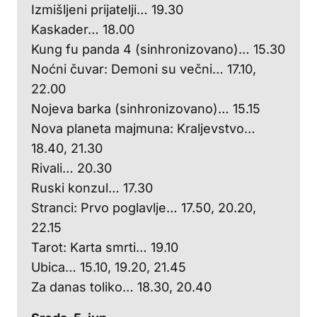
Izmišljeni prijatelji… 19.30
Kaskader… 18.00
Kung fu panda 4 (sinhronizovano)… 15.30
Noćni čuvar: Demoni su večni… 17.10,
22.00
Nojeva barka (sinhronizovano)… 15.15
Nova planeta majmuna: Kraljevstvo…
18.40, 21.30
Rivali… 20.30
Ruski konzul… 17.30
Stranci: Prvo poglavlje… 17.50, 20.20,
22.15
Tarot: Karta smrti… 19.10
Ubica… 15.10, 19.20, 21.45
Za danas toliko… 18.30, 20.40