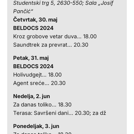
Studentski trg 5, 2630-550; Sala „Josif
Pančić“
Četvrtak, 30. maj
BELDOCS 2024
Kroz grobove vetar duva… 18.00
Saundtrek za prevrat… 20.30
Petak, 31. maj
BELDOCS 2024
Holivudgejt… 18.00
Agent sreće… 20.30
Nedelja, 2. jun
Za danas toliko… 18.30
Terasa: Savršeni dani… 20.30; za dž
Ponedeljak, 3. jun