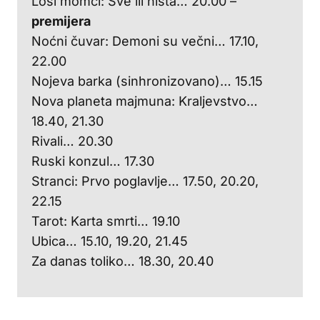
Loši momci: Sve ili ništa… 20.00 –
premijera
Noćni čuvar: Demoni su večni… 17.10,
22.00
Nojeva barka (sinhronizovano)… 15.15
Nova planeta majmuna: Kraljevstvo…
18.40, 21.30
Rivali… 20.30
Ruski konzul… 17.30
Stranci: Prvo poglavlje… 17.50, 20.20,
22.15
Tarot: Karta smrti… 19.10
Ubica… 15.10, 19.20, 21.45
Za danas toliko… 18.30, 20.40