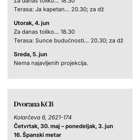
Za danas toliko… 18.30
Terasa: Ja kapetan… 20.30; za dž
Utorak, 4. jun
Za danas toliko… 18.30
Terasa: Sunce budućnosti… 20.30; za dž
Sreda, 5. jun
Nema najavljenih projekcija.
Dvorana KCB
Kolarčeva 6, 2621-174
Četvrtak, 30. maj – ponedeljak, 3. jun
16. Španski metar