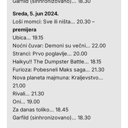
Garfild (sinhronizovano)… 18.30
Sreda, 5. jun 2024.
Loši momci: Sve ili ništa… 20.30 –
premijera
Ubica… 19.15
Noćni čuvar: Demoni su večni… 22.00
Stranci: Prvo poglavlje… 20.00
Haikyu!! The Dumpster Battle… 18.15
Furioza: Pobesneli Maks saga… 21.30
Nova planeta majmuna: Kraljevstvo…
21.00
Rivali… 21.30
Oni… 19.00
Za danas toliko… 18.45
Garfild (sinhronizovano)… 18.30