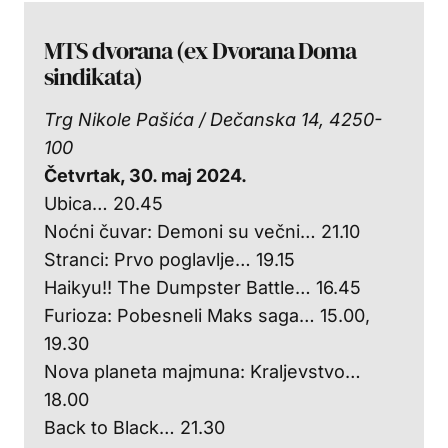
MTS dvorana (ex Dvorana Doma
sindikata)
Trg Nikole Pašića / Dečanska 14, 4250-
100
Četvrtak, 30. maj 2024.
Ubica… 20.45
Noćni čuvar: Demoni su večni… 21.10
Stranci: Prvo poglavlje… 19.15
Haikyu!! The Dumpster Battle… 16.45
Furioza: Pobesneli Maks saga… 15.00,
19.30
Nova planeta majmuna: Kraljevstvo…
18.00
Back to Black… 21.30