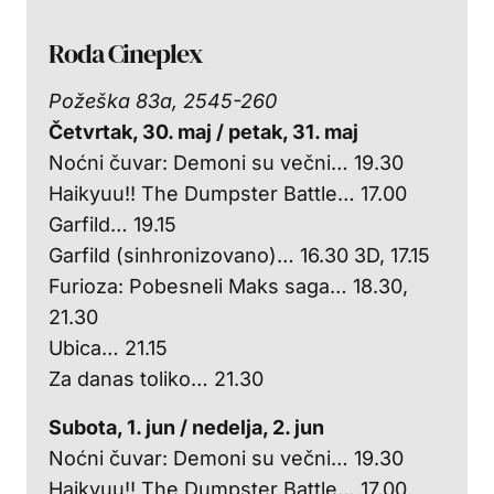
Roda Cineplex
Požeška 83a, 2545-260
Četvrtak, 30. maj / petak, 31. maj
Noćni čuvar: Demoni su večni… 19.30
Haikyuu!! The Dumpster Battle… 17.00
Garfild… 19.15
Garfild (sinhronizovano)… 16.30 3D, 17.15
Furioza: Pobesneli Maks saga… 18.30,
21.30
Ubica… 21.15
Za danas toliko… 21.30
Subota, 1. jun / n
edelja, 2. jun
Noćni čuvar: Demoni su večni… 19.30
Haikyuu!! The Dumpster Battle… 17.00