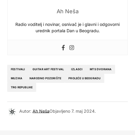
Ah Neša
Radio voditelj i novinar, osnivač je i glavni i odgovorni
urednik portala Dan u Beogradu.
FESTIVALI
GUITAR ART FESTIVAL
IZLASCI
MTS DVORANA
MUZIKA
NARODNO POZORIŠTE
PROLEĆE U BEOGRADU
TRG REPUBLIKE
Autor:
Ah Neša
Objavljeno
7. maj 2024.