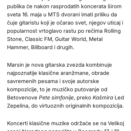
publika će nakon rasprodatih koncerata širom
sveta 16. maja u MTS dvorani imati priliku da
čuje gitaristu koji je očarao svet, njegov uticaj i
popularnost vrtoglavo rastu po rečima Rolling
Stone, Classic FM, Guitar World, Metal
Hammer, Billboard i drugih.
Marsin je nova gitarska zvezda kombinuje
najpoznatije klasične aranžmane, obrade
savremenih pesama i svoje autorske
kompozicije, to je muzičko putovanje od
Betovenove
Pete simfonije
, preko
Kašmira
Led
Zepelina, do virtuoznih originalnih kompozicija.
Koncerti klasične muzike održaće se na Velikoj