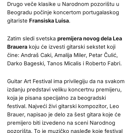
Drugo veče klasike u Narodnom pozorištu u
Beogradu počinje koncertom portugalaskog
gitariste
Fransiska Luisa
.
Zatim sledi svetska
premijera novog dela Lea
Brauera
koju će izvesti gitarski sekstet koji
čine: Andraš Caki, Amalija Miler, Petar Čulić,
Darko Bageski, Tanos Micalis i Roberto Fabri.
Guitar Art Festival ima privilegiju da na svakom
izdanju predstavi veliku koncertnu premijeru,
koja je pisana specijalno za beogradski
festival. Najveći živi gitarski kompozitor, Leo
Brauer, napisao je delo za šest gitara koje će
premijero biti izvedeno na sceni Narodnog
pozorišta. To je muzičko nasleđe koje festival