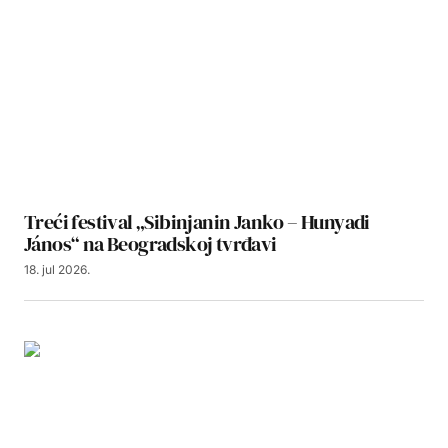
Treći festival „Sibinjanin Janko – Hunyadi
János“ na Beogradskoj tvrđavi
18. jul 2026.