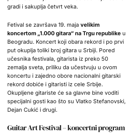
gradi i sakuplja četvrt veka.
Fetival se završava 19. maja
velikim
koncertom „1.000 gitara“ na Trgu republike
u
Beogradu. Koncert koji obara rekord i po prvi
put okuplja toliki broj gitara u Srbiji. Pored
učesnika festivala, gitarista iz preko 50
zemalja sveta, priliku da učestvuju u ovom
koncertu i zajedno obore nacionalni gitarski
rekord dobiće i gitaristi iz cele Srbije.
Okupljene gitariste će sa glavne bine voditi
specijalni gosti kao što su Vlatko Stefanovski,
Dejan Cukić i drugi.
Guitar Art Festival – koncertni program