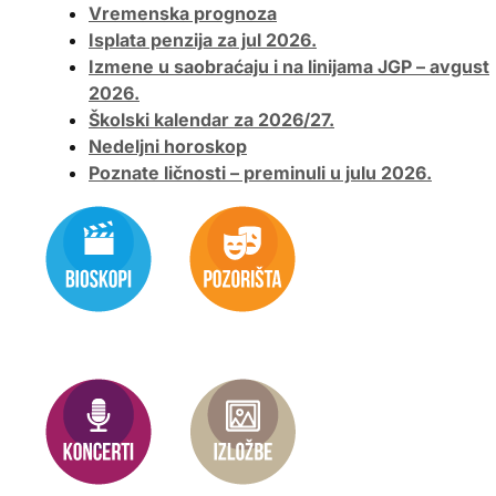
Vremenska prognoza
Isplata penzija za jul 2026.
Izmene u saobraćaju i na linijama JGP – avgust
2026.
Školski kalendar za 2026/27.
Nedeljni horoskop
Poznate ličnosti – preminuli u julu 2026.