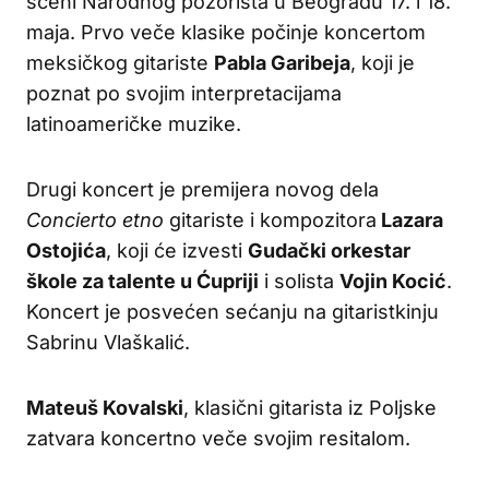
sceni Narodnog pozorišta u Beogradu 17. i 18.
maja. Prvo veče klasike počinje koncertom
meksičkog gitariste
Pabla Garibeja
, koji je
poznat po svojim interpretacijama
latinoameričke muzike.
Drugi koncert je premijera novog dela
Concierto etno
gitariste i kompozitora
Lazara
Ostojića
, koji će izvesti
Gudački orkestar
škole za talente u Ćupriji
i solista
Vojin Kocić
.
Koncert je posvećen sećanju na gitaristkinju
Sabrinu Vlaškalić.
Mateuš Kovalski
, klasični gitarista iz Poljske
zatvara koncertno veče svojim resitalom.