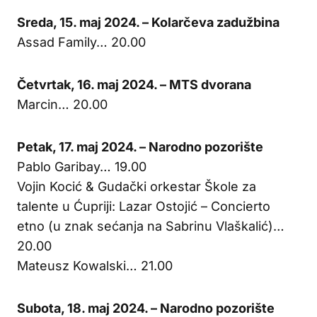
Sreda, 15. maj 2024. – Kolarčeva zadužbina
Assad Family… 20.00
Četvrtak, 16. maj 2024. – MTS dvorana
Marcin… 20.00
Petak, 17. maj 2024. – Narodno pozorište
Pablo Garibay… 19.00
Vojin Kocić & Gudački orkestar Škole za
talente u Ćupriji: Lazar Ostojić – Concierto
etno (u znak sećanja na Sabrinu Vlaškalić)…
20.00
Mateusz Kowalski… 21.00
Subota, 18. maj 2024. – Narodno pozorište