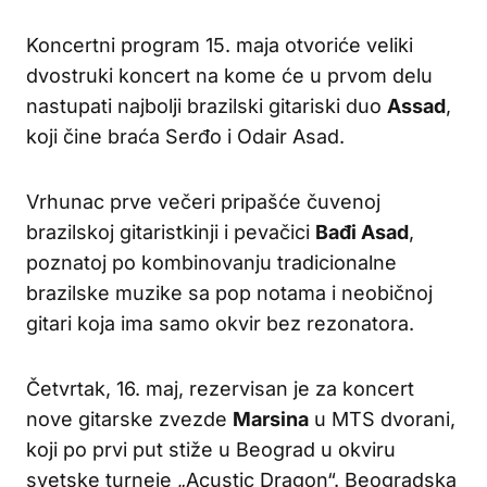
Koncertni program 15. maja otvoriće veliki
dvostruki koncert na kome će u prvom delu
nastupati najbolji brazilski gitariski duo
Assad
,
koji čine braća Serđo i Odair Asad.
Vrhunac prve večeri pripašće čuvenoj
brazilskoj gitaristkinji i pevačici
Bađi Asad
,
poznatoj po kombinovanju tradicionalne
brazilske muzike sa pop notama i neobičnoj
gitari koja ima samo okvir bez rezonatora.
Četvrtak, 16. maj, rezervisan je za koncert
nove gitarske zvezde
Marsina
u MTS dvorani,
koji po prvi put stiže u Beograd u okviru
svetske turneje „Acustic Dragon“. Beogradska