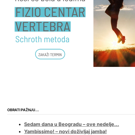
OBRATI PAŽNJU…
Sedam dana u Beogradu – ove nedelje…
Yambissimo! – novi doživljaj jamba!