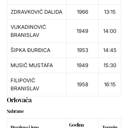
ZDRAVKOVIĆ DALIDA
1966
13:15
VUKADINOVIĆ
1949
14:00
BRANISLAV
ŠIPKA ĐURĐICA
1953
14:45
MUSIĆ MUSTAFA
1949
15:30
FILIPOVIĆ
1958
16:15
BRANISLAV
Orlovača
Sahrane
Godina
Prezime i ime
Termin