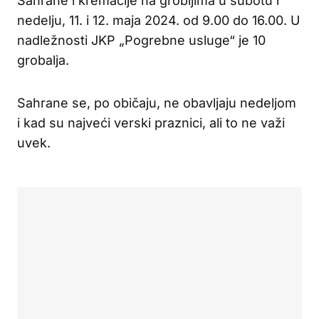
Sahrane i kremacije na grobljima u subotu i
nedelju, 11. i 12. maja 2024. od 9.00 do 16.00. U
nadležnosti JKP „Pogrebne usluge“ je 10
grobalja.
Sahrane se, po običaju, ne obavljaju nedeljom
i kad su najveći verski praznici, ali to ne važi
uvek.