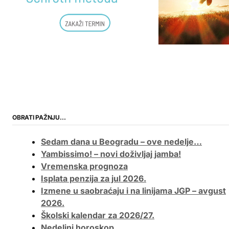
OBRATI PAŽNJU…
Sedam dana u Beogradu – ove nedelje…
Yambissimo! – novi doživljaj jamba!
Vremenska prognoza
Isplata penzija za jul 2026.
Izmene u saobraćaju i na linijama JGP – avgust
2026.
Školski kalendar za 2026/27.
Nedeljni horoskop