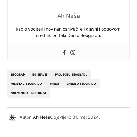
Ah Neša
Radio voditelj i novinar, osnivač je i glavni i odgovorni
urednik portala Dan u Beogradu.
BEOGRAD
BG SERVIS
PROLEĆE U BEOGRADU
VIKEND U BEOGRADU
VREME
VREME U BEOGRADU
VREMENSKA PROGNOZA
Autor:
Ah Neša
Objavljeno
31. maj 2024.