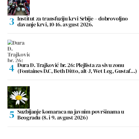
Institut za transfuziju krvi Srbije – dobrovoljno
davanje krvi, 10-16. avgust 2026.
Đura Đ. Trajković br. 26: Plejlista za sivu zonu
(Fontaines D.C, Beth Ditto, alt-J, Wet Leg, Gustaf…)
Suzbijanje komaraca na javnim površinama u
Beogradu (8. i 9. avgust 2026)