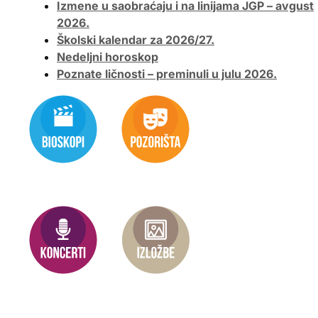
Izmene u saobraćaju i na linijama JGP – avgust
2026.
Školski kalendar za 2026/27.
Nedeljni horoskop
Poznate ličnosti – preminuli u julu 2026.