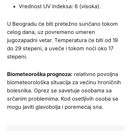
Vrednost UV indeksa: 6 (visoka).
U Beogradu će biti pretežno sunčano tokom
celog dana, uz povremeno umeren
jugozapadni vetar. Temperatura će biti od 19
do 29 stepeni, a uveče i tokom noći oko 17
stepeni.
Biometeoroška prognoza:
relativno povoljna
biometeorološka situacija za većinu hroničnih
bolesnika. Oprez se savetuje osobama sa
srčanim problemima. Kod osetljivih osoba se
mogu javiti glavobolja i poremećaj sna.