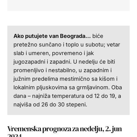
Ako putujete van Beograda…
biće
pretežno sunčano i toplo u subotu; vetar
slab i umeren, povremeno i jak
jugozapadni i zapadni. U nedelju će biti
promenljivo i nestabilno, u zapadnim i
južnim predelima mestimično sa kišom i
lokalnim pljuskovima sa grmljavinom. Oba
dana – najniža temperatura od 12 do 19, a
najviša od 26 do 30 stepeni.
Vremenska prognoza za nedelju, 2. jun
2024.