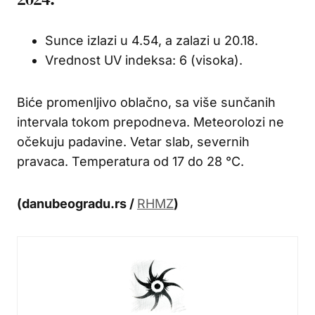
Sunce izlazi u 4.54, a zalazi u 20.18.
Vrednost UV indeksa: 6 (visoka).
Biće promenljivo oblačno, sa više sunčanih
intervala tokom prepodneva. Meteorolozi ne
očekuju padavine. Vetar slab, severnih
pravaca. Temperatura od 17 do 28 °C.
(danubeogradu.rs /
RHMZ
)