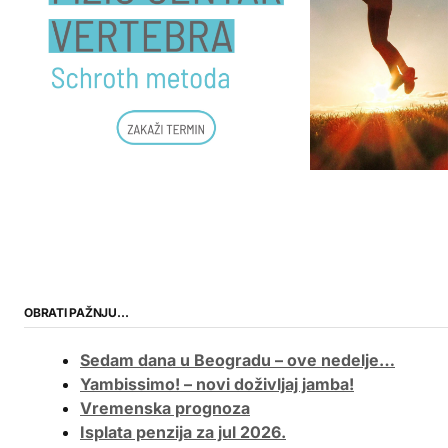
OBRATI PAŽNJU…
Sedam dana u Beogradu – ove nedelje…
Yambissimo! – novi doživljaj jamba!
Vremenska prognoza
Isplata penzija za jul 2026.