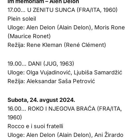
Im memoriam – Alen Delon
17.00… U ZENITU SUNCA (FRA/ITA, 1960)
Plein soleil
Uloge: Alen Delon (Alain Delon), Moris Rone
(Maurice Ronet)
Režija: Rene Kleman (René Clément)
19.00… DANI (JUG, 1963)
Uloge: Olga Vujadinović, Ljubiša Samardžić
Režija: Aleksandar Saša Petrović
Subota, 24. avgust 2024.
16.00… ROKO I NJEGOVA BRAĆA (FRA/ITA,
1960)
Rocco e i suoi fratelli
Uloge: Alen Delon (Alain Delon), Ani Žirardo