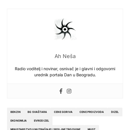
Ah Neša
Radio voditelj i novinar, osnivač je i glavni i odgovorni
urednik portala Dan u Beogradu.
BENZIN
BG SVAŠTARA
CENE GORIVA
CENE PROIZVODA
DIZEL
EKONOMIJA
EVRODIZEL
MINISTARSTVO UNUTRAŠNJE I SPOLJNE TRGOVINE
MUST