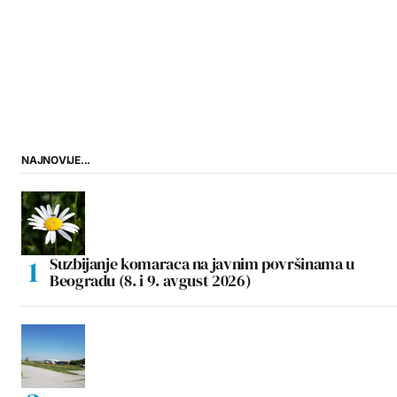
NAJNOVIJE...
Suzbijanje komaraca na javnim površinama u
Beogradu (8. i 9. avgust 2026)