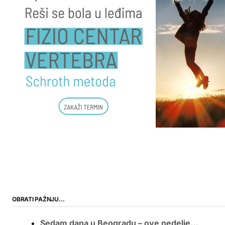
OBRATI PAŽNJU…
Sedam dana u Beogradu – ove nedelje…