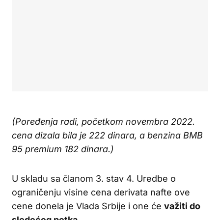
(Poređenja radi, početkom novembra 2022.
cena dizala bila je 222 dinara, a benzina BMB
95 premium 182 dinara.)
U skladu sa članom 3. stav 4. Uredbe o
ograničenju visine cena derivata nafte ove
cene donela je Vlada Srbije i one će
važiti do
sledećeg petka
.