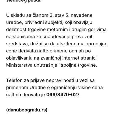
U skladu sa članom 3. stav 5. navedene
uredbe, privredni subjekti, koji obavljaju
delatnost trgovine motornim i drugim gorivima
na stanicama za snabdevanje prevoznih
sredstava, dužni su da utvrđene maloprodajne
cene derivata nafte primene odmah po
objavljivanju na zvaničnoj internet stranici
Ministarstva unutrašnje i spoljne trgovine.
Telefon za prijave nepravilnosti u vezi sa
primenom Uredbe o ograničenju visine cena
naftnih derivata je
066/8470-027
.
(danubeogradu.rs)