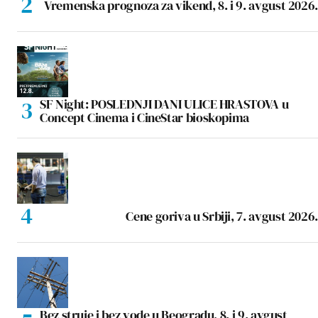
Vremenska prognoza za vikend, 8. i 9. avgust 2026.
SF Night: POSLEDNJI DANI ULICE HRASTOVA u
Concept Cinema i CineStar bioskopima
Cene goriva u Srbiji, 7. avgust 2026.
Bez struje i bez vode u Beogradu, 8. i 9. avgust