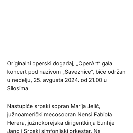
Originalni operski događaj, „OperArt“ gala
koncert pod nazivom „Saveznice“, biće održan
u nedelju, 25. avgusta 2024. od 21.00 u
Silosima.
Nastupiće srpski sopran Marija Jelić,
južnoamerički mecosopran Nensi Fabiola
Herera, južnokorejska dirigentkinja Eunhje
Jang i Srpski simfonijski orkestar. Na