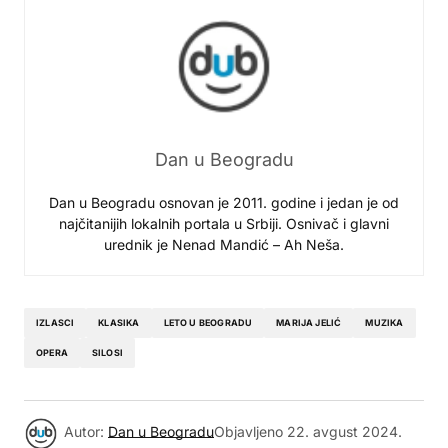
Dan u Beogradu
Dan u Beogradu osnovan je 2011. godine i jedan je od
najčitanijih lokalnih portala u Srbiji. Osnivač i glavni
urednik je Nenad Mandić – Ah Neša.
IZLASCI
KLASIKA
LETO U BEOGRADU
MARIJA JELIĆ
MUZIKA
OPERA
SILOSI
Autor:
Dan u Beogradu
Objavljeno
22. avgust 2024.