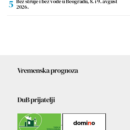
Bez struje i bez vode u Beogradu, 8. i 9. avgust
2026.
Vremenska prognoza
DuB prijatelji