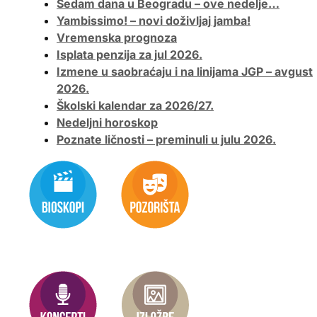
Sedam dana u Beogradu – ove nedelje…
Yambissimo! – novi doživljaj jamba!
Vremenska prognoza
Isplata penzija za jul 2026.
Izmene u saobraćaju i na linijama JGP – avgust
2026.
Školski kalendar za 2026/27.
Nedeljni horoskop
Poznate ličnosti – preminuli u julu 2026.