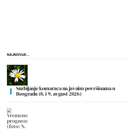
NAJNOVIJE...
Suzbijanje komaraca na javnim površinama u
Beogradu (8. i 9. avgust 2026)