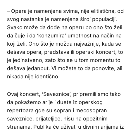
– Opera je namenjena svima, nije elitistična, od
svog nastanka je namenjena široj populaciji.
Svako može da dođe na operu po ono što želi
da čuje i da ‘konzumira’ umetnost na način na
koji želi. Ono što je možda najvažnije, kada se
dešava opera, predstava ili operski koncert, to
je jedinstveno, zato što se u tom momentu to
dešava jedanput. Vi možete to da ponovite, ali
nikada nije identično.
Ovaj koncert, ‘Saveznice’, pripremili smo tako
da pokažemo arije i duete iz operskog
repertoara gde su sopran i mecosopran
saveznice, prijateljice, nisu na opozitnim
stranama. Publika će uživati u divnim arijama iz