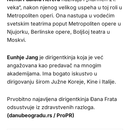
veka“, nakon njenog velikog uspeha u toj roli u
Metropoliten operi. Ona nastupa u vodećim
svetskim teatrima poput Metropoliten opere u
Njujorku, Berlinske opere, Boljšoj teatra u
Moskvi.
Eunhje Jang
je dirigentkinja koja je već
angažovana kao predavač na mnogim
akademijama. Ima bogato iskustvo u
dirigovanju širom Južne Koreje, Kine i Italije.
Prvobitno najavljena dirigentkinja Đana Frata
odsustvuje iz zdravstvenih razloga.
(danubeogradu.rs / ProPR)