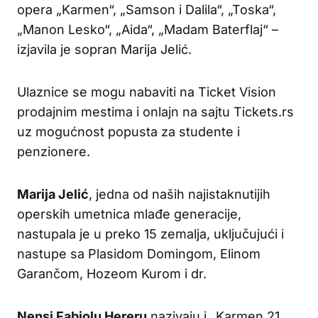
opera „Karmen“, „Samson i Dalila“, „Toska“,
„Manon Lesko“, „Aida“, „Madam Baterflaj“ –
izjavila je sopran Marija Jelić.
Ulaznice se mogu nabaviti na Ticket Vision
prodajnim mestima i onlajn na sajtu Tickets.rs
uz mogućnost popusta za studente i
penzionere.
Marija Jelić
, jedna od naših najistaknutijih
operskih umetnica mlađe generacije,
nastupala je u preko 15 zemalja, uključujući i
nastupe sa Plasidom Domingom, Elinom
Garančom, Hozeom Kurom i dr.
Nensi Fabiolu Hereru
nazivaju i „Karmen 21.