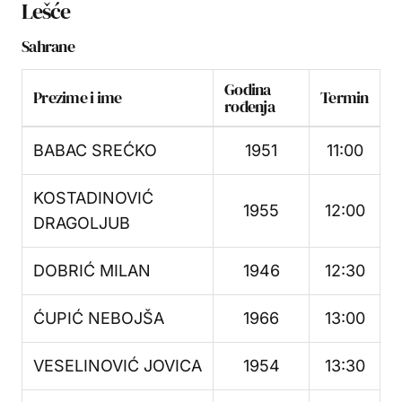
Lešće
Sahrane
Godina
Prezime i ime
Termin
rođenja
BABAC SREĆKO
1951
11:00
KOSTADINOVIĆ
1955
12:00
DRAGOLJUB
DOBRIĆ MILAN
1946
12:30
ĆUPIĆ NEBOJŠA
1966
13:00
VESELINOVIĆ JOVICA
1954
13:30