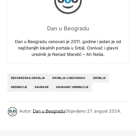
Dan u Beogradu
Dan u Beogradu osnovan je 2011. godine i jedan je od
najčitanijih lokalnih portala u Srbiji. Osnivač i glavni
urednik je Nenad Mandić – Ah Neša.
BEOGRADSKA GROBLJA
GROBLJA U BEOGRADU
GROBLJE
KREMACIJE
SAHRANE
SAHRANE I KREMACIJE
Autor:
Dan u Beogradu
Objavljeno
27. avgust 2024.