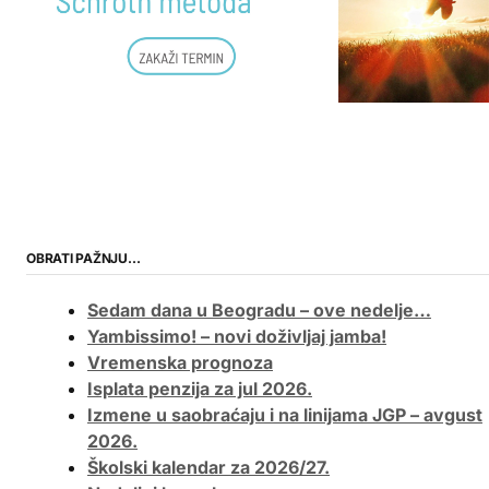
OBRATI PAŽNJU…
Sedam dana u Beogradu – ove nedelje…
Yambissimo! – novi doživljaj jamba!
Vremenska prognoza
Isplata penzija za jul 2026.
Izmene u saobraćaju i na linijama JGP – avgust
2026.
Školski kalendar za 2026/27.