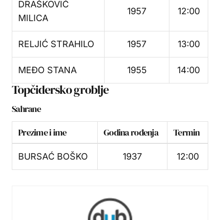
DRAŠKOVIĆ
1957
12:00
MILICA
RELJIĆ STRAHILO
1957
13:00
MEĐO STANA
1955
14:00
Topčidersko groblje
Sahrane
Prezime i ime
Godina rođenja
Termin
BURSAĆ BOŠKO
1937
12:00