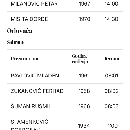
MILANOVIĆ PETAR
1967
14:00
MISITA ĐORĐE
1970
14:30
Orlovača
Sahrane
Godina
Prezime i ime
Termin
rođenja
PAVLOVIĆ MLADEN
1961
08:01
ZUKANOVIĆ FERHAD
1958
08:02
ŠUMAN RUSMIL
1966
08:03
STAMENKOVIĆ
1934
11:00
DOBROSAV