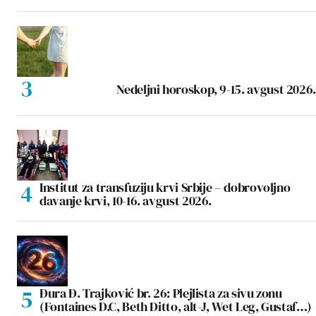
Nedeljni horoskop, 9-15. avgust 2026.
Institut za transfuziju krvi Srbije – dobrovoljno
davanje krvi, 10-16. avgust 2026.
Đura Đ. Trajković br. 26: Plejlista za sivu zonu
(Fontaines D.C, Beth Ditto, alt-J, Wet Leg, Gustaf…)