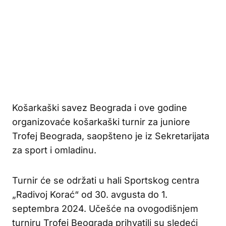
Košarkaški savez Beograda i ove godine
organizovaće košarkaški turnir za juniore
Trofej Beograda, saopšteno je iz Sekretarijata
za sport i omladinu.
Turnir će se održati u hali Sportskog centra
„Radivoj Korać“ od 30. avgusta do 1.
septembra 2024. Učešće na ovogodišnjem
turniru Trofej Beograda prihvatili su sledeći