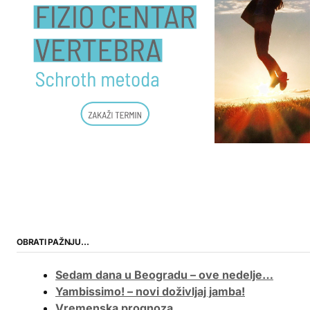
OBRATI PAŽNJU…
Sedam dana u Beogradu – ove nedelje…
Yambissimo! – novi doživljaj jamba!
Vremenska prognoza