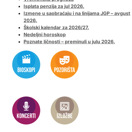
Isplata penzija za jul 2026.
Izmene u saobraćaju i na linijama JGP – avgust
2026.
Školski kalendar za 2026/27.
Nedeljni horoskop
Poznate ličnosti – preminuli u julu 2026.