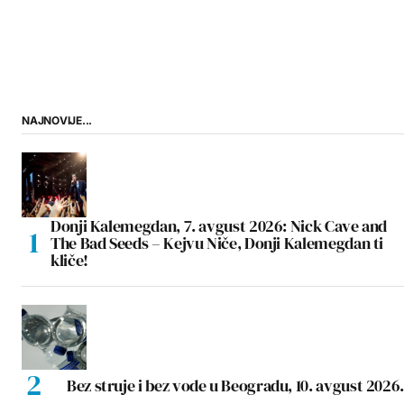
NAJNOVIJE...
Donji Kalemegdan, 7. avgust 2026: Nick Cave and
The Bad Seeds – Kejvu Niče, Donji Kalemegdan ti
kliče!
Bez struje i bez vode u Beogradu, 10. avgust 2026.