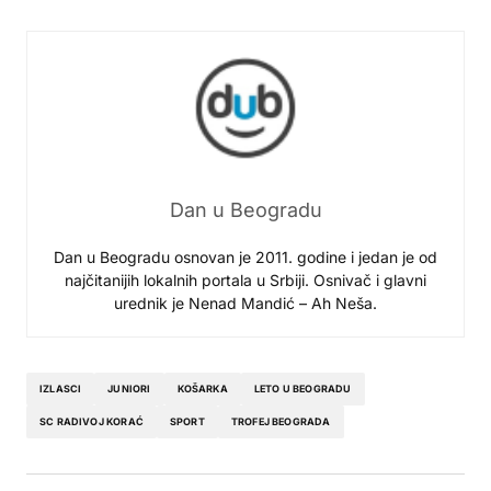
Dan u Beogradu
Dan u Beogradu osnovan je 2011. godine i jedan je od
najčitanijih lokalnih portala u Srbiji. Osnivač i glavni
urednik je Nenad Mandić – Ah Neša.
IZLASCI
JUNIORI
KOŠARKA
LETO U BEOGRADU
SC RADIVOJ KORAĆ
SPORT
TROFEJ BEOGRADA