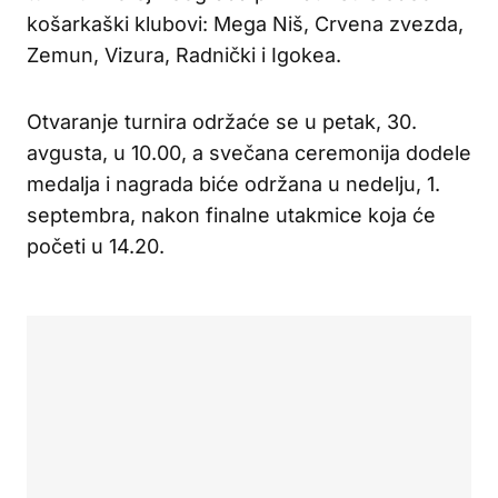
košarkaški klubovi: Mega Niš, Crvena zvezda,
Zemun, Vizura, Radnički i Igokea.
Otvaranje turnira održaće se u petak, 30.
avgusta, u 10.00, a svečana ceremonija dodele
medalja i nagrada biće održana u nedelju, 1.
septembra, nakon finalne utakmice koja će
početi u 14.20.